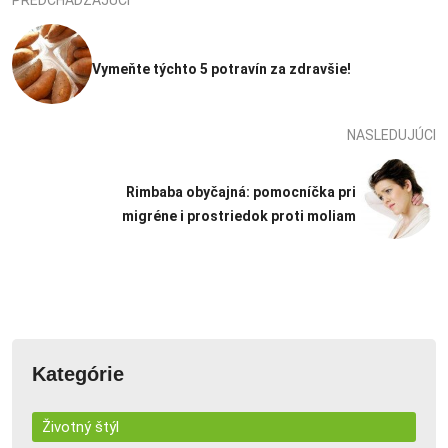
PREDCHÁDZAJÚCI
Vymeňte týchto 5 potravín za zdravšie!
NASLEDUJÚCI
Rimbaba obyčajná: pomocníčka pri
migréne i prostriedok proti moliam
Kategórie
Životný štýl