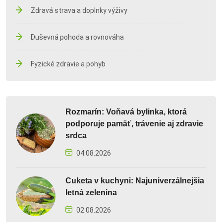
Zdravá strava a doplnky výživy
Duševná pohoda a rovnováha
Fyzické zdravie a pohyb
Rozmarín: Voňavá bylinka, ktorá
podporuje pamäť, trávenie aj zdravie
srdca
04.08.2026
Cuketa v kuchyni: Najuniverzálnejšia
letná zelenina
02.08.2026