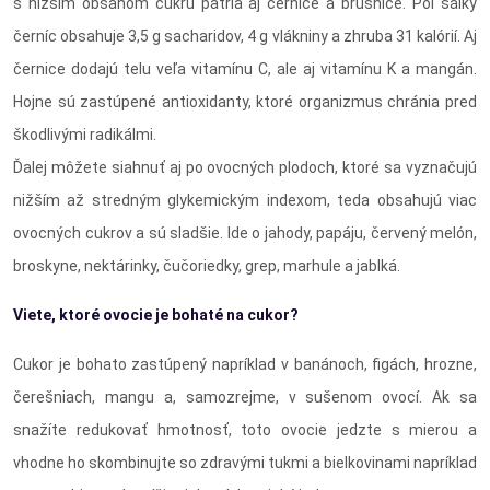
s nižším obsahom cukru patria aj černice a brusnice. Pol šálky
černíc obsahuje 3,5 g sacharidov, 4 g vlákniny a zhruba 31 kalórií. Aj
černice dodajú telu veľa vitamínu C, ale aj vitamínu K a mangán.
Hojne sú zastúpené antioxidanty, ktoré organizmus chránia pred
škodlivými radikálmi.
Ďalej môžete siahnuť aj po ovocných plodoch, ktoré sa vyznačujú
nižším až stredným glykemickým indexom, teda obsahujú viac
ovocných cukrov a sú sladšie. Ide o jahody, papáju, červený melón,
broskyne, nektárinky, čučoriedky, grep, marhule a jablká.
Viete, ktoré ovocie je bohaté na cukor?
Cukor je bohato zastúpený napríklad v banánoch, figách, hrozne,
čerešniach, mangu a, samozrejme, v sušenom ovocí. Ak sa
snažíte redukovať hmotnosť, toto ovocie jedzte s mierou a
vhodne ho skombinujte so zdravými tukmi a bielkovinami napríklad