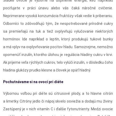
Sladké ovocie je výborné na doplnenie energie, keď napríklad
pociťujete v práci únavu alebo vás čaká náročné cvičenie.
Neprimerane vysoká konzumácia fruktózy však vedie k priberaniu.
Odborníci to zdôvodňujú tým, že nespotrebované prírodné cukry
sa premieňajú na tuk a tiež ovplyvňujú vylučovanie niektorých
hormónov. Ide napríklad o leptín, ktorý produkujú tukové bunky
a má vplyv na ovplyvňovanie pocitov hladu. Samozrejme, nemožno
opomenúť inzulín, ktorého úlohou je regulácia hladiny cukru v krvi.
Ak prijeme veľa rýchlych cukrov, telo vylúči inzulín, v dôsledku čoho
hladina glukózy prudko klesne a človek je opäť hladný.
Pochutnávame si na ovocí pri diéte
Výbornou voľbou pri diéte sú citrusové plody, a to hlavne citrón
a limetky. Citróny jedlo či nápoj skvelo osviežia a dodajú mu živiny.
Zastúpený je v nich vitamín C i ďalšie fytonutrienty. Medzi ovocie