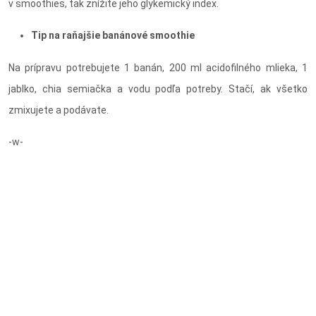
v smoothies, tak znížite jeho glykemický index.
Tip na raňajšie banánové smoothie
Na prípravu potrebujete 1 banán, 200 ml acidofilného mlieka, 1
jablko, chia semiačka a vodu podľa potreby. Stačí, ak všetko
zmixujete a podávate.
-w-