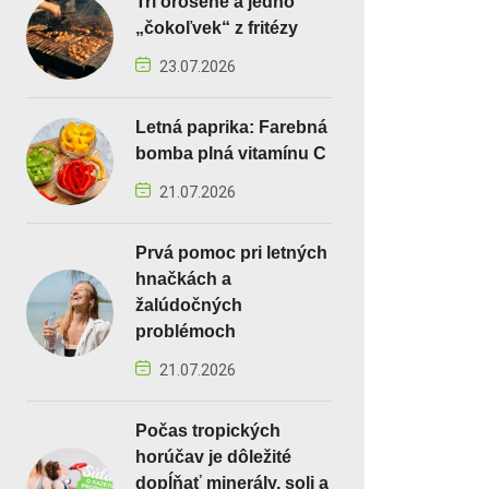
Tri orosené a jedno
„čokoľvek“ z fritézy
23.07.2026
Letná paprika: Farebná
bomba plná vitamínu C
21.07.2026
Prvá pomoc pri letných
hnačkách a
žalúdočných
problémoch
21.07.2026
Počas tropických
horúčav je dôležité
dopĺňať minerály, soli a