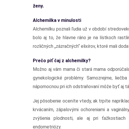
ženy.
Alchemilka v minulosti
Alchemilku poznali ľudia už v období stredovek
bolo aj to, že hlavne ráno je na lístkoch rast
rozličných „zázračných“ elixírov, ktoré mali dodať
Prečo piť čaj z alchemilky?
Možno aj vám mama či stará mama odporúčala pi
gynekologické problémy. Samozrejme, liečba 
nápomocnou pri ich odstraňovaní môže byť aj tát
Jej pôsobenie oceníte vtedy, ak trpíte naprík
krvácaním, zápalovými ochoreniami a vagináln
zvýšenia plodnosti, ale aj pri ťažkostiach
endometriózy.