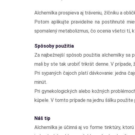
Alchemilka prospieva aj tráveniu, žlčníku a oblič
Potom aplikujte pravidelne na postihnuté mi
spomalený metabolizmus, čo ocenia všetci tí, kt
Spôsoby použitia
Za najbežnejší spôsob použitia alchemilky sa p
mali by ste tak urobiť trikrát denne. V prípade, 
Pri sypaných čajoch platí dávkovanie: jedna čajo
minút.
Pri gynekologických alebo kožných problémoch s
kúpele. V tomto prípade na jednu šálku použite 
Náš tip
Alchemilka je účinná aj vo forme tinktúry, kto