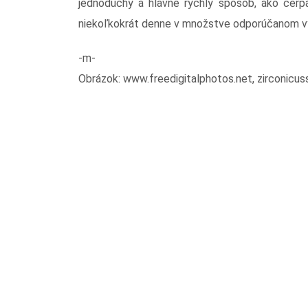
jednoduchý a hlavne rýchly spôsob, ako čerpať
niekoľkokrát denne v množstve odporúčanom 
-m-
Obrázok: www.freedigitalphotos.net, zirconicus