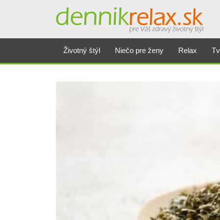
Životný štýl
Niečo pre ženy
Relax
Tv