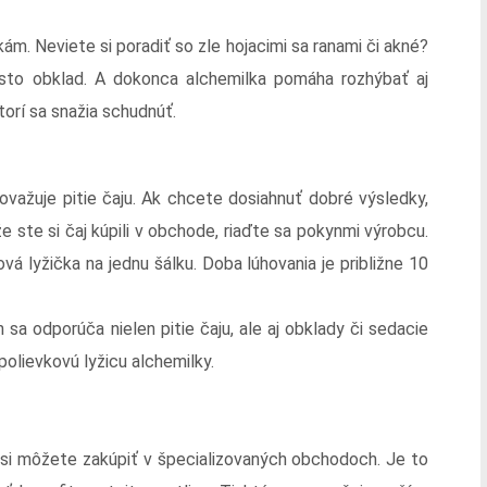
kám. Neviete si poradiť so zle hojacimi sa ranami či akné?
esto obklad. A dokonca alchemilka pomáha rozhýbať aj
orí sa snažia schudnúť.
ovažuje pitie čaju. Ak chcete dosiahnuť dobré výsledky,
že ste si čaj kúpili v obchode, riaďte sa pokynmi výrobcu.
vá lyžička na jednu šálku. Doba lúhovania je približne 10
a odporúča nielen pitie čaju, ale aj obklady či sedacie
polievkovú lyžicu alchemilky.
rú si môžete zakúpiť v špecializovaných obchodoch. Je to