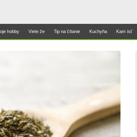
oje hobby
Viete že
Tip na čítanie
Kuchyňa
Kam ísť