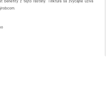
 benefity z tejto rastliny. Tinktúra sa zvyčajne užíva
výrobcom.
so