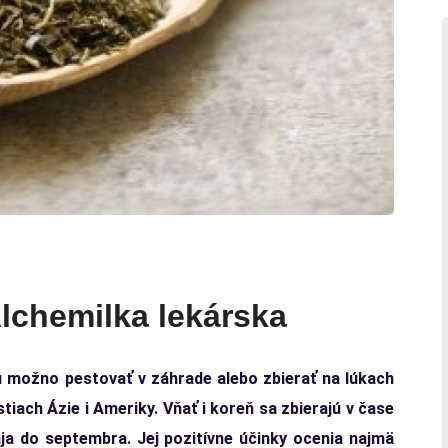
Alchemilka lekárska
orú možno pestovať v záhrade alebo zbierať na lúkach
stiach Ázie i Ameriky. Vňať i koreň sa zbierajú v čase
ája do septembra. Jej pozitívne účinky ocenia najmä