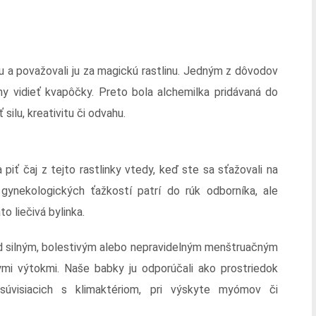
u a považovali ju za magickú rastlinu. Jedným z dôvodov
liny vidieť kvapôčky. Preto bola alchemilka pridávaná do
 silu, kreativitu či odvahu.
ť čaj z tejto rastlinky vtedy, keď ste sa sťažovali na
gynekologických ťažkostí patrí do rúk odborníka, ale
o liečivá bylinka.
lad silným, bolestivým alebo nepravidelným menštruačným
ymi výtokmi. Naše babky ju odporúčali ako prostriedok
 súvisiacich s klimaktériom, pri výskyte myómov či