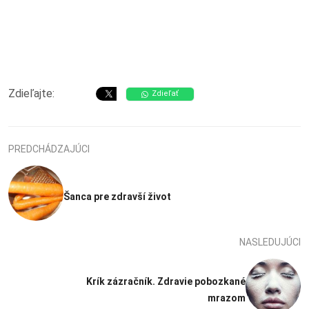
Zdieľajte:
Zdieľať
PREDCHÁDZAJÚCI
Šanca pre zdravší život
NASLEDUJÚCI
Krík zázračník. Zdravie pobozkané
mrazom