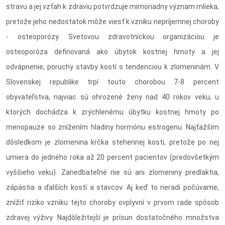
stravu a jej vzťah k zdraviu potvrdzuje mimoriadny význam mlieka,
pretože jeho nedostatok môže viesť k vzniku nepríjemnej choroby
- osteoporózy. Svetovou zdravotníckou organizáciou je
osteoporóza definovaná ako úbytok kostnej hmoty a jej
odvápnenie, poruchy stavby kostí s tendenciou k zlomeninám. V
Slovenskej republike trpí touto chorobou 7-8 percent
obyvateľstva, najviac sú ohrozené ženy nad 40 rokov veku, u
ktorých dochádza k zrýchlenému úbytku kostnej hmoty po
menopauze so znížením hladiny hormónu estrogenu. Najťažším
dôsledkom je zlomenina krčka stehennej kosti, pretože po nej
umiera do jedného roka až 20 percent pacientov (predovšetkým
vyššieho veku). Zanedbateľné nie sú ani zlomeniny predlaktia,
zápästia a ďalších kostí a stavcov. Aj keď to neradi počúvame,
znížiť riziko vzniku tejto choroby ovplyvní v prvom rade spôsob
zdravej výživy. Najdôležitejší je prísun dostatočného množstva