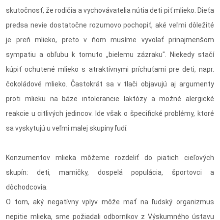
skutočnosť, že rodičia a vychovávatelia nútia deti piť mlieko. Dieťa
predsa nevie dostatočne rozumovo pochopiť, aké veľmi dôležité
je preň mlieko, preto v ňom musíme vyvolať prinajmenšom
sympatiu a obľubu k tomuto „bielemu zázraku". Niekedy stačí
kúpiť ochutené mlieko s atraktívnymi príchuťami pre deti, napr.
čokoládové mlieko. Častokrát sa v tlači objavujú aj argumenty
proti mlieku na báze intolerancie laktózy a možné alergické
reakcie u citlivých jedincov. Ide však o špecifické problémy, ktoré
sa vyskytujú u veľmi malej skupiny ľudí.
Konzumentov mlieka môžeme rozdeliť do piatich cieľových
skupín: deti, mamičky, dospelá populácia, športovci a
dôchodcovia.
O tom, aký negatívny vplyv môže mať na ľudský organizmus
nepitie mlieka, sme požiadali odborníkov z Výskumného ústavu