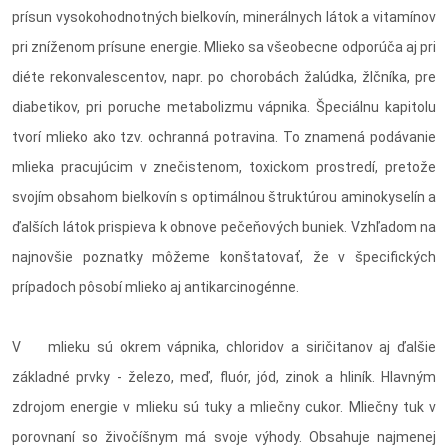
prísun vysokohodnotných bielkovín, minerálnych látok a vitamínov
pri zníženom prísune energie. Mlieko sa všeobecne odporúča aj pri
diéte rekonvalescentov, napr. po chorobách žalúdka, žlčníka, pre
diabetikov, pri poruche metabolizmu vápnika. Špeciálnu kapitolu
tvorí mlieko ako tzv. ochranná potravina. To znamená podávanie
mlieka pracujúcim v znečistenom, toxickom prostredí, pretože
svojím obsahom bielkovín s optimálnou štruktúrou aminokyselín a
ďalších látok prispieva k obnove pečeňových buniek. Vzhľadom na
najnovšie poznatky môžeme konštatovať, že v špecifických
prípadoch pôsobí mlieko aj antikarcinogénne.
V mlieku sú okrem vápnika, chloridov a siričitanov aj ďalšie
základné prvky - železo, meď, fluór, jód, zinok a hliník. Hlavným
zdrojom energie v mlieku sú tuky a mliečny cukor. Mliečny tuk v
porovnaní so živočíšnym má svoje výhody. Obsahuje najmenej