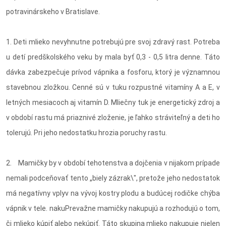
potravinárskeho v Bratislave.
1. Deti mlieko nevyhnutne potrebujú pre svoj zdravý rast. Potreba
u detí predškolského veku by mala byť 0,3 - 0,5 litra denne. Táto
dávka zabezpečuje prívod vápnika a fosforu, ktorý je významnou
stavebnou zložkou. Cenné sú v tuku rozpustné vitamíny A a E, v
letných mesiacoch aj vitamín D. Mliečny tuk je energetický zdroj a
v období rastu má priaznivé zloženie, je ľahko stráviteľný a deti ho
tolerujú. Pri jeho nedostatku hrozia poruchy rastu.
2. Mamičky by v období tehotenstva a dojčenia v nijakom prípade
nemali podceňovať tento „biely zázrak\", pretože jeho nedostatok
má negatívny vplyv na vývoj kostry plodu a budúcej rodičke chýba
vápnik v tele. nakuPrevažne mamičky nakupujú a rozhodujú o tom,
či mlieko kúpiť alebo nekúpiť. Táto skupina mlieko nakupuje nielen