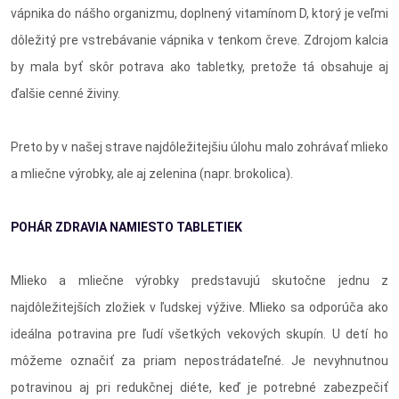
vápnika do nášho organizmu, doplnený vitamínom D, ktorý je veľmi
dôležitý pre vstrebávanie vápnika v tenkom čreve. Zdrojom kalcia
by mala byť skôr potrava ako tabletky, pretože tá obsahuje aj
ďalšie cenné živiny.
Preto by v našej strave najdôležitejšiu úlohu malo zohrávať mlieko
a mliečne výrobky, ale aj zelenina (napr. brokolica).
POHÁR ZDRAVIA NAMIESTO TABLETIEK
Mlieko a mliečne výrobky predstavujú skutočne jednu z
najdôležitejších zložiek v ľudskej výžive. Mlieko sa odporúča ako
ideálna potravina pre ľudí všetkých vekových skupín. U detí ho
môžeme označiť za priam nepostrádateľné. Je nevyhnutnou
potravinou aj pri redukčnej diéte, keď je potrebné zabezpečiť