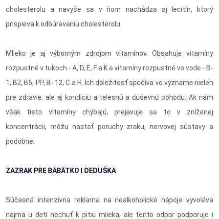
cholesterolu a navyše sa v ňom nachádza aj lecitín, ktorý
prispieva k odbúravaniu cholesterolu.
Mlieko je aj výborným zdrojom vitamínov. Obsahuje vitamíny
rozpustné v tukoch - A, D, E, F a K a vitamíny rozpustné vo vode - B-
1, B2, B6, PP, B- 12, C a H. Ich dôležitosť spočíva vo význame nielen
pre zdravie, ale aj kondíciu a telesnú a duševnú pohodu. Ak nám
však tieto vitamíny chýbajú, prejavuje sa to v zníženej
koncentrácii, môžu nastať poruchy zraku, nervovej sústavy a
podobne.
ZAZRAK PRE BÁBÄTKO I DEDUŠKA
Súčasná intenzívna reklama na nealkoholické nápoje vyvoláva
najmä u detí nechuť k pitiu mlieka, ale tento odpor podporuje i