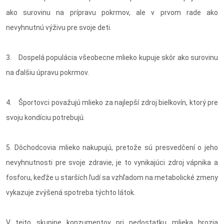
ako surovinu na prípravu pokrmov, ale v prvom rade ako
nevyhnutnú výživu pre svoje deti.
3. Dospelá populácia všeobecne mlieko kupuje skôr ako surovinu
na ďalšiu úpravu pokrmov.
4. Športovci považujú mlieko za najlepší zdroj bielkovín, ktorý pre
svoju kondíciu potrebujú.
5. Dôchodcovia mlieko nakupujú, pretože sú presvedčení o jeho
nevyhnutnosti pre svoje zdravie, je to vynikajúci zdroj vápnika a
fosforu, keďže u starších ľudí sa vzhľadom na metabolické zmeny
vykazuje zvýšená spotreba týchto látok.
V tejto skupine konzumentov pri nedostatku mlieka hrozia