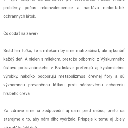
problémy počas rekonvalescencie a nastáva nedostatok
ochranných látok.
Čo dodať na záver?
Snáď len toľko, že s mliekom by sme mali začínať, ale aj končiť
každý deň. A nielen s mliekom, pretože odborníci z Výskumného
ústavu potravinárskeho v Bratislave preferujú aj kyslomliečne
výrobky, nakoľko podporujú metabolizmus črevnej flóry a sú
významnou prevenčnou látkou proti nádorovému ochoreniu
hrubého čreva.
Za zdravie sme si zodpovední aj sami pred sebou, preto sa
starajme o to, aby nám dlho vydržalo. Prispeje k tomu aj „biely
zázrak" každý deň.