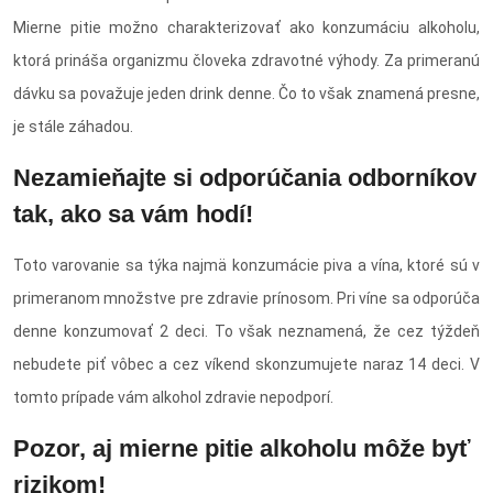
Mierne pitie možno charakterizovať ako konzumáciu alkoholu,
ktorá prináša organizmu človeka zdravotné výhody. Za primeranú
dávku sa považuje jeden drink denne. Čo to však znamená presne,
je stále záhadou.
Nezamieňajte si odporúčania odborníkov
tak, ako sa vám hodí!
Toto varovanie sa týka najmä konzumácie piva a vína, ktoré sú v
primeranom množstve pre zdravie prínosom. Pri víne sa odporúča
denne konzumovať 2 deci. To však neznamená, že cez týždeň
nebudete piť vôbec a cez víkend skonzumujete naraz 14 deci. V
tomto prípade vám alkohol zdravie nepodporí.
Pozor, aj mierne pitie alkoholu môže byť
rizikom!