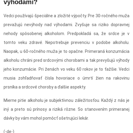
výhodami?
Vedci používajú špeciálne a zložité výpočty. Pre 30-ročného muža
prevažujú nevýhody nad výhodami. Zvyšuje sa riziko dopravnej
nehody spôsobenej alkoholom. Predpokladá sa, že srdce je v
tomto veku zdravé. Nepotrebuje prevenciu v podobe alkoholu.
Naopak, u 60-ročného muža je to opačne. Primeraná konzumácia
alkoholu chráni pred srdcovými chorobami a tak prevyšujú výhody
jeho konzumácie. Pri ženách vo veku 60 rokov je to ťažšie. Vedci
musia zohľadňovať čísla hovoriace o úmrtí žien na rakovinu
prsníka a srdcové choroby a ďalšie aspekty.
Mierne pitie alkoholu je subjektívnou záležitosťou. Každý z nás je
iný a preto sú prínosy a riziká rôzne. So stanovením primeranej
dávky by vám mohol pomôcť ošetrujúci lekár.
(-de-)