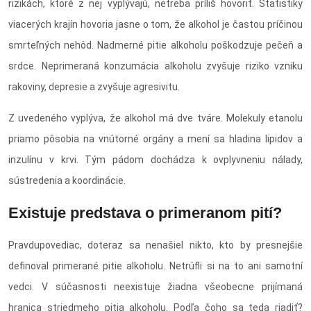
rizikách, ktoré z nej vyplývajú, netreba príliš hovoriť. Štatistiky
viacerých krajín hovoria jasne o tom, že alkohol je častou príčinou
smrteľných nehôd. Nadmerné pitie alkoholu poškodzuje pečeň a
srdce. Neprimeraná konzumácia alkoholu zvyšuje riziko vzniku
rakoviny, depresie a zvyšuje agresivitu.
Z uvedeného vyplýva, že alkohol má dve tváre. Molekuly etanolu
priamo pôsobia na vnútorné orgány a mení sa hladina lipidov a
inzulínu v krvi. Tým pádom dochádza k ovplyvneniu nálady,
sústredenia a koordinácie.
Existuje predstava o primeranom pití?
Pravdupovediac, doteraz sa nenašiel nikto, kto by presnejšie
definoval primerané pitie alkoholu. Netrúfli si na to ani samotní
vedci. V súčasnosti neexistuje žiadna všeobecne prijímaná
hranica striedmeho pitia alkoholu. Podľa čoho sa teda riadiť?