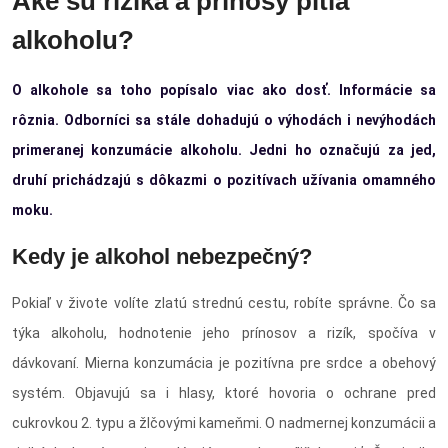
Aké sú riziká a prínosy pitia
alkoholu?
O alkohole sa toho popísalo viac ako dosť. Informácie sa
rôznia. Odborníci sa stále dohadujú o výhodách i nevýhodách
primeranej konzumácie alkoholu. Jedni ho označujú za jed,
druhí prichádzajú s dôkazmi o pozitívach užívania omamného
moku.
Kedy je alkohol nebezpečný?
Pokiaľ v živote volíte zlatú strednú cestu, robíte správne. Čo sa
týka alkoholu, hodnotenie jeho prínosov a rizík, spočíva v
dávkovaní. Mierna konzumácia je pozitívna pre srdce a obehový
systém. Objavujú sa i hlasy, ktoré hovoria o ochrane pred
cukrovkou 2. typu a žlčovými kameňmi. O nadmernej konzumácii a