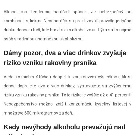
Alkohol má tendenciu narúšať spánok. Je nebezpečný pri
kombinácii s liekmi. Neodporúča sa praktizovať pravidlo jedného
drinku denne u ľudí, kde hrozí riziko alkoholizmu. Týka sa to najmä
osôb s rodinnou anamnézou alkoholizmu.
Dámy pozor, dva a viac drinkov zvyšuje
riziko vzniku rakoviny prsníka
Vedci rozsiahlo štúdiou dospeli k zaujímavým výsledkom. Ak si
denne doprajete dva a viac drinkov, vystavujete sa zvýšenému
riziku vzniku rakoviny prsníka. Toto riziko je vyššie až o 41 percent!
Nebezpečenstvo možno znížiť konzumáciu kyseliny listovej v
množstve 600 mikrogramov za deň.
Kedy nevýhody alkoholu prevažujú nad