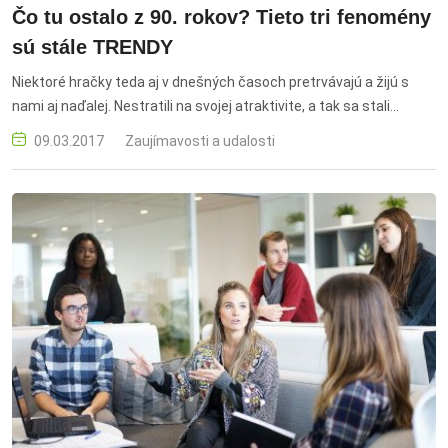
Čo tu ostalo z 90. rokov? Tieto tri fenomény
sú stále TRENDY
Niektoré hračky teda aj v dnešných časoch pretrvávajú a žijú s
nami aj naďalej. Nestratili na svojej atraktivite, a tak sa stali
súčasťou detského sveta aj dnes.
09.03.2017
Zaujímavosti a udalosti