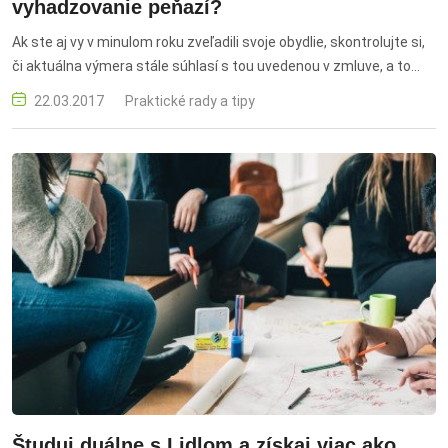
vyhadzovanie peňazí?
Ak ste aj vy v minulom roku zveľadili svoje obydlie, skontrolujte si,
či aktuálna výmera stále súhlasí s tou uvedenou v zmluve, a to
vrátane garáže, záhradného domčeka, letnej kuchyne, dielne či
22.03.2017
Praktické rady a tipy
inej prístavby
Študuj duálne s Lidlom a získaj viac ako