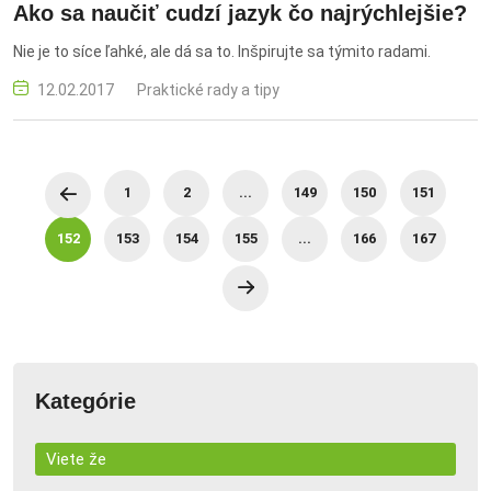
Ako sa naučiť cudzí jazyk čo najrýchlejšie?
Nie je to síce ľahké, ale dá sa to. Inšpirujte sa týmito radami.
12.02.2017
Praktické rady a tipy
1
2
...
149
150
151
152
153
154
155
...
166
167
Kategórie
Viete že