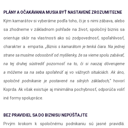
PLÁNY A OČAKÁVANIA MUSIA BYŤ NASTAVENÉ ZROZUMITEĽNE
Kým kamarátov si vyberáme podľa toho, či je s nimi zábava, alebo
sa zhodneme v základnom pohľade na život, spoločný biznis sa
orientuje skôr na vlastnosti ako sú zodpovednosť, spoľahlivosť,
charakter a empatia.
„Biznis s kamarátom je tenká čiara. Na jednej
strane sa musíme odosobniť od myšlienky, že sa vieme spolu zabávať,
na tej druhej sústrediť pozornosť na to, či si naozaj dôverujeme
a môžeme sa na seba spoľahnúť aj vo vážnych situáciách. Ak áno,
spoločné podnikanie je postavené na silných základoch,“
hovorí
Koprda. Ak však existuje aj minimálna pochybnosť, odporúča voliť
iné formy spolupráce.
BEZ PRAVIDIEL SA DO BIZNISU NEPÚŠŤAJTE
Prvým krokom k spoločnému podnikaniu sú jasné pravidlá.