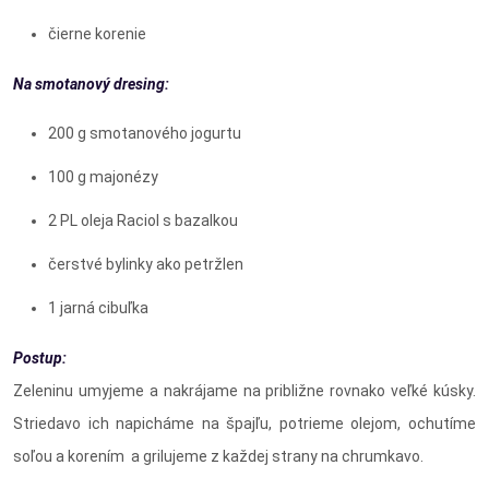
čierne korenie
Na smotanový dresing:
200 g smotanového jogurtu
100 g majonézy
2 PL oleja Raciol s bazalkou
čerstvé bylinky ako petržlen
1 jarná cibuľka
Postup:
Zeleninu umyjeme a nakrájame na približne rovnako veľké kúsky.
Striedavo ich napicháme na špajľu, potrieme olejom, ochutíme
soľou a korením a grilujeme z každej strany na chrumkavo.