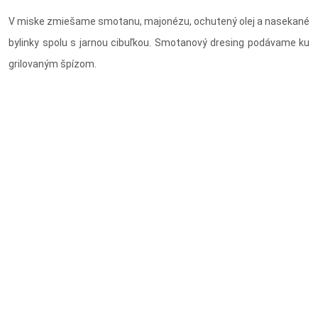
V miske zmiešame smotanu, majonézu, ochutený olej a nasekané
bylinky spolu s jarnou cibuľkou. Smotanový dresing podávame ku
grilovaným špízom.