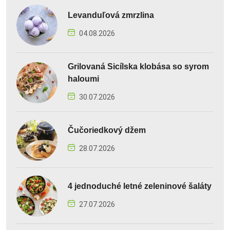
Levanduľová zmrzlina
04.08.2026
Grilovaná Sicílska klobása so syrom
haloumi
30.07.2026
Čučoriedkový džem
28.07.2026
4 jednoduché letné zeleninové šaláty
27.07.2026