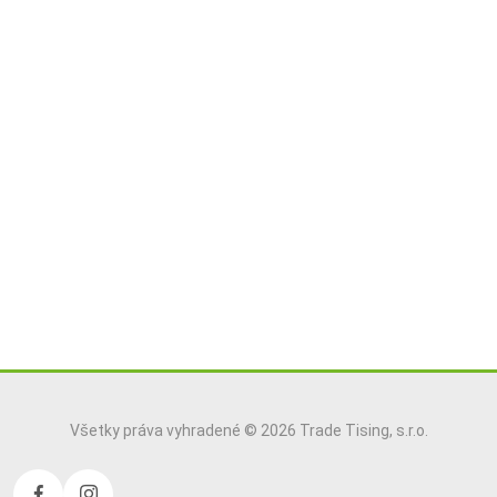
Všetky práva vyhradené © 2026 Trade Tising, s.r.o.