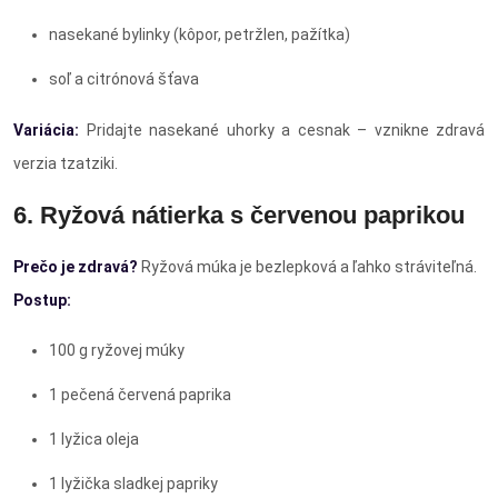
nasekané bylinky (kôpor, petržlen, pažítka)
soľ a citrónová šťava
Variácia:
Pridajte nasekané uhorky a cesnak – vznikne zdravá
verzia tzatziki.
6. Ryžová nátierka s červenou paprikou
Prečo je zdravá?
Ryžová múka je bezlepková a ľahko stráviteľná.
Postup:
100 g ryžovej múky
1 pečená červená paprika
1 lyžica oleja
1 lyžička sladkej papriky