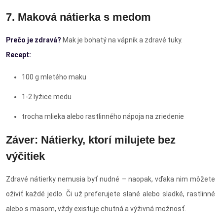
7. Maková nátierka s medom
Prečo je zdravá?
Mak je bohatý na vápnik a zdravé tuky.
Recept:
100 g mletého maku
1-2 lyžice medu
trocha mlieka alebo rastlinného nápoja na zriedenie
Záver: Nátierky, ktorí milujete bez
výčitiek
Zdravé nátierky nemusia byť nudné – naopak, vďaka nim môžete
oživiť každé jedlo. Či už preferujete slané alebo sladké, rastlinné
alebo s mäsom, vždy existuje chutná a výživná možnosť.