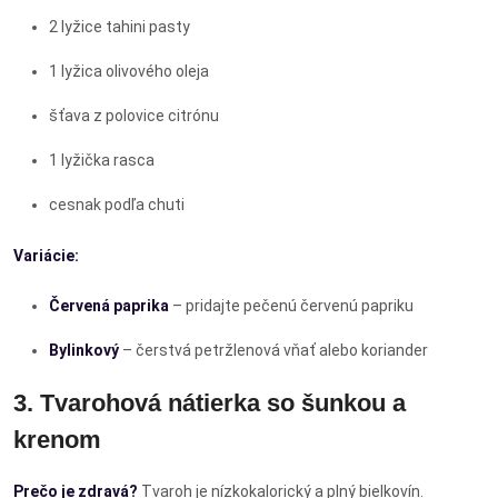
2 lyžice tahini pasty
1 lyžica olivového oleja
šťava z polovice citrónu
1 lyžička rasca
cesnak podľa chuti
Variácie:
Červená paprika
– pridajte pečenú červenú papriku
Bylinkový
– čerstvá petržlenová vňať alebo koriander
3. Tvarohová nátierka so šunkou a
krenom
Prečo je zdravá?
Tvaroh je nízkokalorický a plný bielkovín.