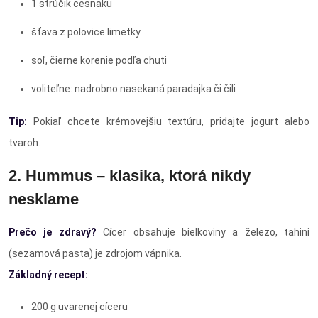
1 strúčik cesnaku
šťava z polovice limetky
soľ, čierne korenie podľa chuti
voliteľne: nadrobno nasekaná paradajka či čili
Tip:
Pokiaľ chcete krémovejšiu textúru, pridajte jogurt alebo
tvaroh.
2. Hummus – klasika, ktorá nikdy
nesklame
Prečo je zdravý?
Cícer obsahuje bielkoviny a železo, tahini
(sezamová pasta) je zdrojom vápnika.
Základný recept:
200 g uvarenej cíceru