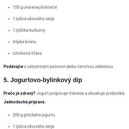
150 g uvarenej šošovice
1 lyžica olivového oleja
1 lyžička kurkumy
štipka kminu
citrónová šťava
Podávajte
s celozrnným pečivom alebo čerstvou zeleninou.
5. Jogurtovo-bylinkový dip
Prečo je zdravý?
Jogurt podporuje trávenie a obsahuje probiotiká.
Jednoduchá príprava:
200 g gréckeho jogurtu
1 lyžica olivového oleja