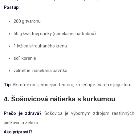
Postup:
200 g tvarohu
50 g kvalitnej šunky (nasekanej nadrobno)
1 lyžica strouhaného krena
soľ, korenie
voliteľne: nasekaná pažítka
Tip:
Ak máte radi jemnejšiu textúru, zmiešajte tvaroh s jogurtom.
4. Šošovicová nátierka s kurkumou
Prečo je zdravá?
Šošovica je výborným zdrojom rastlinných
bielkovín a železa.
Ako pripraviť?