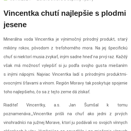
Vincentka chutí najlepšie s plodmi
jesene
Minerálna voda Vincentka je výnimočný prírodný produkt, starý
milióny rokov, pôvodom z treťohorného mora. Na jej špecifickú
chuť si niektorí musia zvykať, iným sadne hneď na prvý raz. Každý
však má možnosť vylepšiť si ju podľa svojho gusta miešaním
s inými nápojmi. Najviac Vincentka ladí s prírodnými produktmi-
ovocnými šťavami a vínom. Región Moravy tak poskytuje spojenie
toho najlepšieho, čo sa z tejto zeme dá získať.
Riaditeľ Vincentky, a.s. Jan Šumšal k tomu
poznamenáva:,,Vincentke prišli na chuť ako jedni z prvých
vinohradníci na južnej Morave, ktorí ju podávali vo svojich vínnych