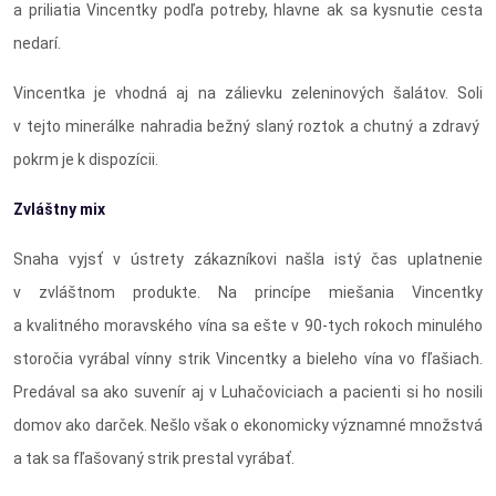
a priliatia Vincentky podľa potreby, hlavne ak sa kysnutie cesta
nedarí.
Vincentka je vhodná aj na zálievku zeleninových šalátov. Soli
v tejto minerálke nahradia bežný slaný roztok a chutný a zdravý
pokrm je k dispozícii.
Zvláštny mix
Snaha vyjsť v ústrety zákazníkovi našla istý čas uplatnenie
v zvláštnom produkte. Na princípe miešania Vincentky
a kvalitného moravského vína sa ešte v 90-tych rokoch minulého
storočia vyrábal vínny strik Vincentky a bieleho vína vo fľašiach.
Predával sa ako suvenír aj v Luhačoviciach a pacienti si ho nosili
domov ako darček. Nešlo však o ekonomicky významné množstvá
a tak sa fľašovaný strik prestal vyrábať.