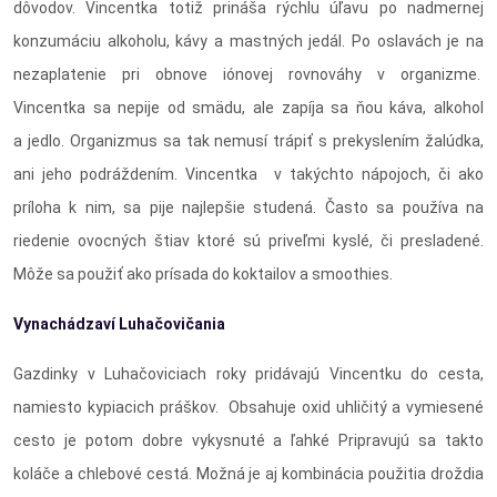
dôvodov. Vincentka totiž prináša rýchlu úľavu po nadmernej
konzumáciu alkoholu, kávy a mastných jedál. Po oslavách je na
nezaplatenie pri obnove iónovej rovnováhy v organizme.
Vincentka sa nepije od smädu, ale zapíja sa ňou káva, alkohol
a jedlo. Organizmus sa tak nemusí trápiť s prekyslením žalúdka,
ani jeho podráždením. Vincentka v takýchto nápojoch, či ako
príloha k nim, sa pije najlepšie studená. Často sa používa na
riedenie ovocných štiav ktoré sú priveľmi kyslé, či presladené.
Môže sa použiť ako prísada do koktailov a smoothies.
Vynachádzaví Luhačovičania
Gazdinky v Luhačoviciach roky pridávajú Vincentku do cesta,
namiesto kypiacich práškov. Obsahuje oxid uhličitý a vymiesené
cesto je potom dobre vykysnuté a ľahké Pripravujú sa takto
koláče a chlebové cestá. Možná je aj kombinácia použitia droždia