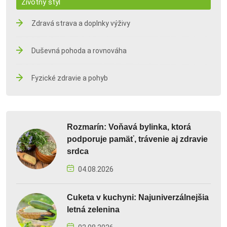
Životný štýl
Zdravá strava a doplnky výživy
Duševná pohoda a rovnováha
Fyzické zdravie a pohyb
Rozmarín: Voňavá bylinka, ktorá
podporuje pamäť, trávenie aj zdravie
srdca
04.08.2026
Cuketa v kuchyni: Najuniverzálnejšia
letná zelenina