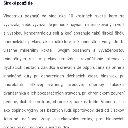
Široké použitie
Vincentku poznajú vo viac ako 10 krajinách sveta, kam sa
vyvážala, alebo vyváža. Je jednou z najviac mineralizovaných vôd,
s vysokou koncentráciou solí a keď obsahuje takú širokú škálu
chemických prvkov, ako máloktoré iné minerálne vody. Je to
vlastne minerálny koktail. Svojím obsahom a vyváženosťou
minerálnych solí a prvkov umožňuje rozpúšťanie hlienov v
dýchacích cestách, žalúdku a črevách. Je odporúčaná na pitné a
inhalačné kúry pri ochoreniach dýchacích ciest, hlasiviek, pri
chorobách látkovej výmeny, vredovej choroby žalúdka,
dvanástnika a ich pooperačných stavoch, pri chronickom zdurení
pečene, diabete mellitus, chronickej pankreatitíde. Vhodná je aj
ako doplnok výživy pre bežných ľudí, športovcov, deti od 3 rokov,
tehotné dojčiace ženy a rekonvalescentov, pre hlasových
profesionálov, pri prekyslení žalúdka.