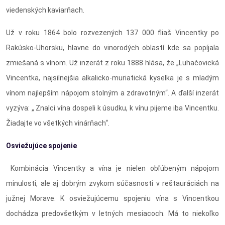
viedenských kaviarňach.
Už v roku 1864 bolo rozvezených 137 000 fliaš Vincentky po
Rakúsko-Uhorsku, hlavne do vinorodých oblastí kde sa popíjala
zmiešaná s vínom. Už inzerát z roku 1888 hlása, že „Luhačovická
Vincentka, najsilnejšia alkalicko-muriatická kyselka je s mladým
vínom najlepším nápojom stolným a zdravotným“. A ďalší inzerát
vyzýva: „ Znalci vína dospeli k úsudku, k vínu pijeme iba Vincentku.
Žiadajte vo všetkých vinárňach“.
Osviežujúce spojenie
Kombinácia Vincentky a vína je nielen obľúbeným nápojom
minulosti, ale aj dobrým zvykom súčasnosti v reštauráciách na
južnej Morave. K osviežujúcemu spojeniu vína s Vincentkou
dochádza predovšetkým v letných mesiacoch. Má to niekoľko