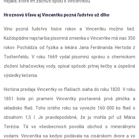
nejaké, ktoré im zachutí spolu s Vincentkou.
Hroznovú šťavu aj Vincentku pozná ľudstvo už dlho
Víno pozná ľudstvo tisíce rokov a Vincentku možno tiež.
Každopádne najstaršia písomná zmienka o Vincentke má viac 350
rokov. Pochádza od fyzika a lekára Jana Ferdinanda Hertoda z
Todtenfeldu. V roku 1669 vydal písomnú správu o chemickom
zložení luhačovickej vody, opísal spôsob pitnej liečby a úspešné
výsledky liečenia.
História predaja Vincentky vo fľašiach siaha do roku 1820. V roku
1851 bola pri prameni Vincentky postavená prvá plnička a
skladisko fliaš. Toho istého roku sa vyviezlo 160 000 ks fliaš s
obsahom 1,5 l. Je pravdepodobné, že ju mohla piť už Mária
Terézia. Tá vo všeobecnosti povolila obchod s minerálnymi
vodami. Vincentka sa kedysi podávala na cisárskom dvore a vo