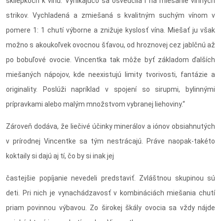
skliepkoch k vínu. Vynikajúco sa osvedčila i na miešanie vínnych
strikov. Vychladená a zmiešaná s kvalitným suchým vínom v
pomere 1: 1 chutí výborne a znižuje kyslosť vína. Miešať ju však
možno s akoukoľvek ovocnou šťavou, od hroznovej cez jablčnú až
po bobuľové ovocie. Vincentka tak môže byť základom ďalších
miešaných nápojov, kde neexistujú limity tvorivosti, fantázie a
originality. Poslúži napríklad v spojení so sirupmi, bylinnými
prípravkami alebo malým množstvom vybranej liehoviny.“
Zároveň dodáva, že liečivé účinky minerálov a iónov obsiahnutých
v prírodnej Vincentke sa tým nestrácajú. Práve naopak-takéto
koktaily si dajú aj tí, čo by si inak jej
častejšie popíjanie nevedeli predstaviť. Zvláštnou skupinou sú
deti. Pri nich je vynachádzavosť v kombináciách miešania chutí
priam povinnou výbavou. Zo širokej škály ovocia sa vždy nájde