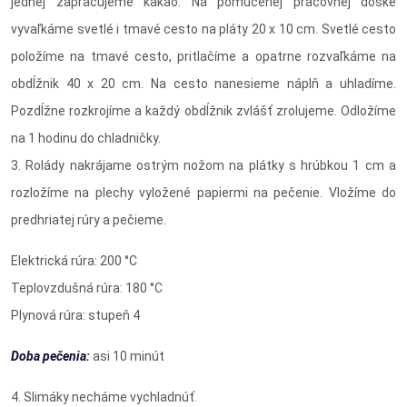
jednej zapracujeme kakao. Na pomúčenej pracovnej doske
vyvaľkáme svetlé i tmavé cesto na pláty 20 x 10 cm. Svetlé cesto
položíme na tmavé cesto, pritlačíme a opatrne rozvaľkáme na
obdĺžnik 40 x 20 cm. Na cesto nanesieme náplň a uhladíme.
Pozdĺžne rozkrojíme a každý obdĺžnik zvlášť zrolujeme. Odložíme
na 1 hodinu do chladničky.
3. Rolády nakrájame ostrým nožom na plátky s hrúbkou 1 cm a
rozložíme na plechy vyložené papiermi na pečenie. Vložíme do
predhriatej rúry a pečieme.
Elektrická rúra: 200 °C
Teplovzdušná rúra: 180 °C
Plynová rúra: stupeň 4
Doba pečenia:
asi 10 minút
4. Slimáky necháme vychladnúť.