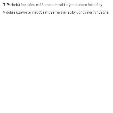
TIP:
Horkú čokoládu môžeme nahradiť iným druhom čokolády.
V dobre uzavretej nádobe môžeme slimáčiky uchovávať 3 týždne.