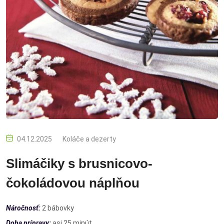
04.12.2025
Koláče a dezerty
Slimáčiky s brusnicovo-
čokoládovou náplňou
Náročnosť:
2 bábovky
Doba prípravy:
asi 25 minút