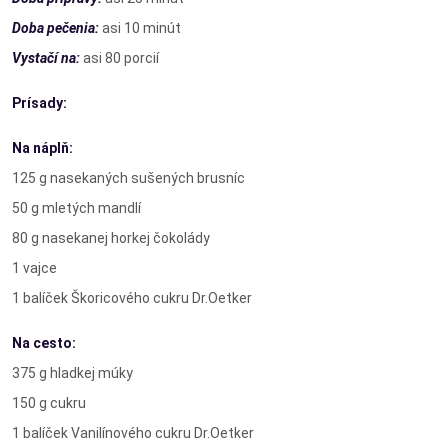
Doba pečenia:
asi 10 minút
Vystačí na:
asi 80 porcií
Prísady:
Na náplň:
125 g nasekaných sušených brusníc
50 g mletých mandlí
80 g nasekanej horkej čokolády
1 vajce
1 balíček Škoricového cukru Dr.Oetker
Na cesto:
375 g hladkej múky
150 g cukru
1 balíček Vanilínového cukru Dr.Oetker