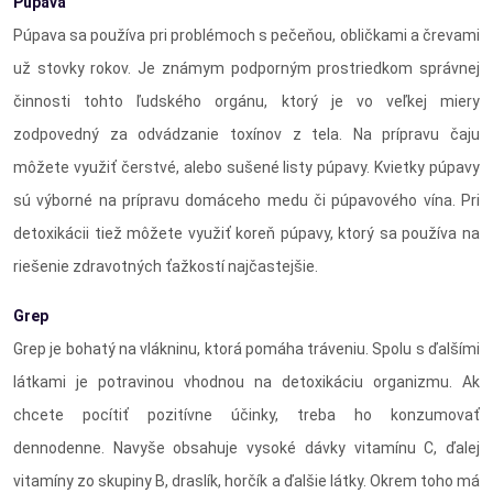
Púpava
Púpava sa používa pri problémoch s pečeňou, obličkami a črevami
už stovky rokov. Je známym podporným prostriedkom správnej
činnosti tohto ľudského orgánu, ktorý je vo veľkej miery
zodpovedný za odvádzanie toxínov z tela. Na prípravu čaju
môžete využiť čerstvé, alebo sušené listy púpavy. Kvietky púpavy
sú výborné na prípravu domáceho medu či púpavového vína. Pri
detoxikácii tiež môžete využiť koreň púpavy, ktorý sa používa na
riešenie zdravotných ťažkostí najčastejšie.
Grep
Grep je bohatý na vlákninu, ktorá pomáha tráveniu. Spolu s ďalšími
látkami je potravinou vhodnou na detoxikáciu organizmu. Ak
chcete pocítiť pozitívne účinky, treba ho konzumovať
dennodenne. Navyše obsahuje vysoké dávky vitamínu C, ďalej
vitamíny zo skupiny B, draslík, horčík a ďalšie látky. Okrem toho má