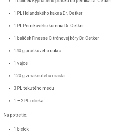
1 balíček Kypriaceho prášku do perníka Dr. Oetker
1 PL Holandského kakaa Dr. Oetker
1 PL Perníkového korenia Dr. Oetker
1 balíček Finesse Citrónovej kôry Dr. Oetker
140 g práškového cukru
1 vajce
120 g zmäknutého masla
3 PL tekutého medu
1 – 2 PL mlieka
Na potretie:
1 bielok