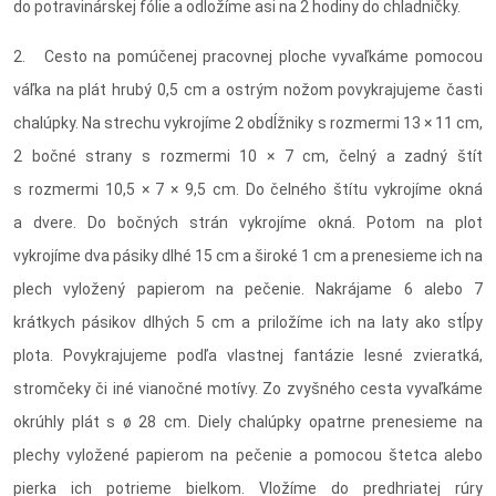
do potravinárskej fólie a odložíme asi na 2 hodiny do chladničky.
2. Cesto na pomúčenej pracovnej ploche vyvaľkáme pomocou
váľka na plát hrubý 0,5 cm a ostrým nožom povykrajujeme časti
chalúpky. Na strechu vykrojíme 2 obdĺžniky s rozmermi 13 × 11 cm,
2 bočné strany s rozmermi 10 × 7 cm, čelný a zadný štít
s rozmermi 10,5 × 7 × 9,5 cm. Do čelného štítu vykrojíme okná
a dvere. Do bočných strán vykrojíme okná. Potom na plot
vykrojíme dva pásiky dlhé 15 cm a široké 1 cm a prenesieme ich na
plech vyložený papierom na pečenie. Nakrájame 6 alebo 7
krátkych pásikov dlhých 5 cm a priložíme ich na laty ako stĺpy
plota. Povykrajujeme podľa vlastnej fantázie lesné zvieratká,
stromčeky či iné vianočné motívy. Zo zvyšného cesta vyvaľkáme
okrúhly plát s ø 28 cm. Diely chalúpky opatrne prenesieme na
plechy vyložené papierom na pečenie a pomocou štetca alebo
pierka ich potrieme bielkom. Vložíme do predhriatej rúry