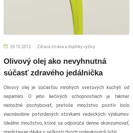
26.10.2012
Zdravá strava a doplnky výživy
Olivový olej ako nevyhnutná
súčasť zdravého jedálnička
Olivový olej je súčasťou mnohých svetových kuchýň od
nepamäti. O jeho liečivých schopnostiach je takmer
nemožné pochybovať, pretože množstvo pozitív bolo
viacnásobne potvrdených stovkami vedeckých výskumov.
Ideálne množstvo, ktoré sa odporúča denne skonzumovať,
predstavuje dávka o veľkosti dvoch polievkových lyžíc.