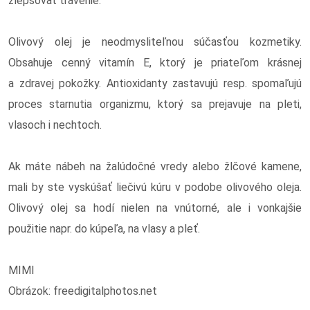
zlepšovať trávenie.
Olivový olej je neodmysliteľnou súčasťou kozmetiky.
Obsahuje cenný vitamín E, ktorý je priateľom krásnej
a zdravej pokožky. Antioxidanty zastavujú resp. spomaľujú
proces starnutia organizmu, ktorý sa prejavuje na pleti,
vlasoch i nechtoch.
Ak máte nábeh na žalúdočné vredy alebo žlčové kamene,
mali by ste vyskúšať liečivú kúru v podobe olivového oleja.
Olivový olej sa hodí nielen na vnútorné, ale i vonkajšie
použitie napr. do kúpeľa, na vlasy a pleť.
MIMI
Obr
ázok: freedigitalphotos.net