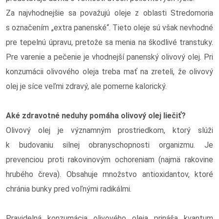
Za najvhodnejšie sa považujú oleje z oblasti Stredomoria
s označením „extra panenské“. Tieto oleje sú však nevhodné
pre tepelnú úpravu, pretože sa menia na škodlivé transtuky.
Pre varenie a pečenie je vhodnejší panenský olivový olej. Pri
konzumácii olivového oleja treba mať na zreteli, že olivový
olej je síce veľmi zdravý, ale pomerne kalorický.
Aké zdravotné neduhy pomáha olivový olej liečiť?
Olivový olej je významným prostriedkom, ktorý slúži
k budovaniu silnej obranyschopnosti organizmu. Je
prevenciou proti rakovinovým ochoreniam (najmä rakovine
hrubého čreva). Obsahuje množstvo antioxidantov, ktoré
chránia bunky pred voľnými radikálmi.
Pravidelná konzumácia olivového oleja prináša kvantum