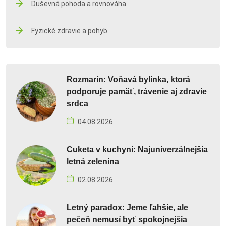
Duševná pohoda a rovnováha
Fyzické zdravie a pohyb
Rozmarín: Voňavá bylinka, ktorá
podporuje pamäť, trávenie aj zdravie
srdca
04.08.2026
Cuketa v kuchyni: Najuniverzálnejšia
letná zelenina
02.08.2026
Letný paradox: Jeme ľahšie, ale
pečeň nemusí byť spokojnejšia