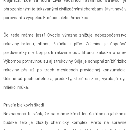
krajinách, kde sa ľudia živia väčšinou rastlinnou stravou, je
ohrozenie týmito takzvanými civilizačnými chorobami štvrtinové v
porovnaní s vyspelou Európou alebo Amerikou.
Čo teda máme jesť? Ovocie výrazne znižuje nebezpečenstvo
rakoviny hrtanu, hltanu, žalúdka i pľúc. Zelenina je úspešná
predovšetkým v boji proti rakovine úst, hltanu, žalúdka a čriev.
Výbornou potravinou sú aj strukoviny. Sója je schopná znížiť riziko
rakoviny pŕs už po troch mesiacoch pravidelnej konzumácie.
Účinné sú pochopiteľne aj produkty, ktoré sa z nej vyrábajú: syr,
mlieko, múka.
Priveľa bielkovín škodí
Neznamená to však, že sa máme kŕmiť len šalátom a jablkami.
Ľudské telo je zložitý chemický komplex. Preto na správne