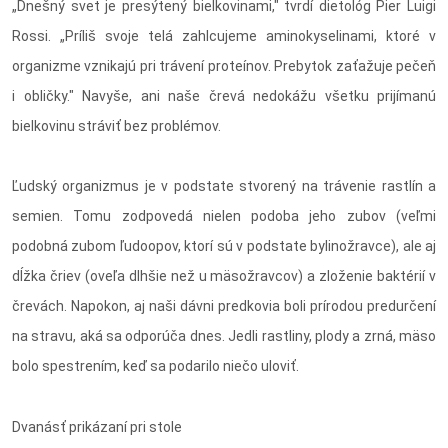
„Dnešný svet je presýtený bielkovinami," tvrdí dietológ Pier Luigi
Rossi. „Príliš svoje telá zahlcujeme aminokyselinami, ktoré v
organizme vznikajú pri trávení proteínov. Prebytok zaťažuje pečeň
i obličky." Navyše, ani naše črevá nedokážu všetku prijímanú
bielkovinu stráviť bez problémov.
Ľudský organizmus je v podstate stvorený na trávenie rastlín a
semien. Tomu zodpovedá nielen podoba jeho zubov (veľmi
podobná zubom ľudoopov, ktorí sú v podstate bylinožravce), ale aj
dĺžka čriev (oveľa dlhšie než u mäsožravcov) a zloženie baktérií v
črevách. Napokon, aj naši dávni predkovia boli prírodou predurčení
na stravu, aká sa odporúča dnes. Jedli rastliny, plody a zrná, mäso
bolo spestrením, keď sa podarilo niečo uloviť.
Dvanásť prikázaní pri stole