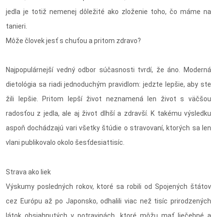
jedla je totiž nemenej dôležité ako zloženie toho, čo máme na
tanieri.
Môže človek jesť s chuťou a pritom zdravo?
Najpopulárnejší vedný odbor súčasnosti tvrdí, že áno. Moderná
dietológia sa riadi jednoduchým pravidlom: jedzte lepšie, aby ste
žili lepšie. Pritom lepší život neznamená len život s väčšou
radosťou z jedla, ale aj život dlhší a zdravší. K takému výsledku
aspoň dochádzajú vari všetky štúdie o stravovaní, ktorých sa len
vlani publikovalo okolo šesťdesiattisíc.
Strava ako liek
Výskumy posledných rokov, ktoré sa robili od Spojených štátov
cez Európu až po Japonsko, odhalili viac než tisíc prirodzených
látok obsiahnutých v potravinách, ktoré môžu mať liečebné a