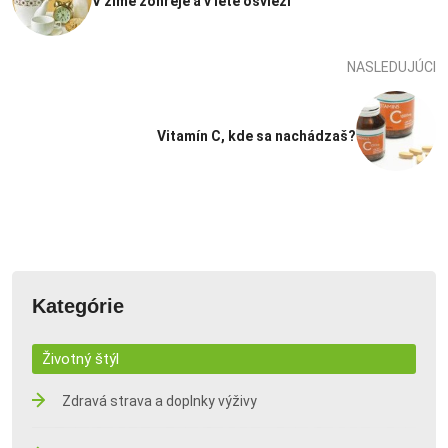
V zime zohreje a v lete osvieži
NASLEDUJÚCI
Vitamín C, kde sa nachádzaš?
Kategórie
Životný štýl
Zdravá strava a doplnky výživy