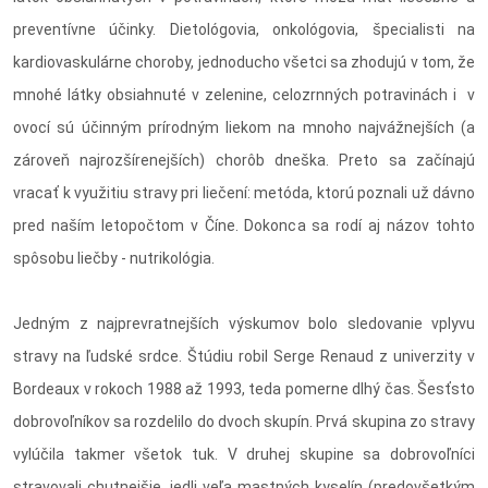
preventívne účinky. Dietológovia, onkológovia, špecialisti na
kardiovaskulárne choroby, jednoducho všetci sa zhodujú v tom, že
mnohé látky obsiahnuté v zelenine, celozrnných potravinách i v
ovocí sú účinným prírodným liekom na mnoho najvážnejších (a
zároveň najrozšírenejších) chorôb dneška. Preto sa začínajú
vracať k využitiu stravy pri liečení: metóda, ktorú poznali už dávno
pred naším letopočtom v Číne. Dokonca sa rodí aj názov tohto
spôsobu liečby - nutrikológia.
Jedným z najprevratnejších výskumov bolo sledovanie vplyvu
stravy na ľudské srdce. Štúdiu robil Serge Renaud z univerzity v
Bordeaux v rokoch 1988 až 1993, teda pomerne dlhý čas. Šesťsto
dobrovoľníkov sa rozdelilo do dvoch skupín. Prvá skupina zo stravy
vylúčila takmer všetok tuk. V druhej skupine sa dobrovoľníci
stravovali chutnejšie, jedli veľa mastných kyselín (predovšetkým