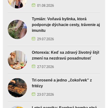
01.08.2026
Tymián: Voňavá bylinka, ktorá
podporuje dýchacie cesty, trávenie aj
imunitu
29.07.2026
Ortorexia: Keď sa zdravý životný štýl
zmení na nezdravú posadnutosť
27.07.2026
Tri orosené a jedno „čokoľvek“ z
fritézy
23.07.2026
Letná paprika: Farebná bomba plná