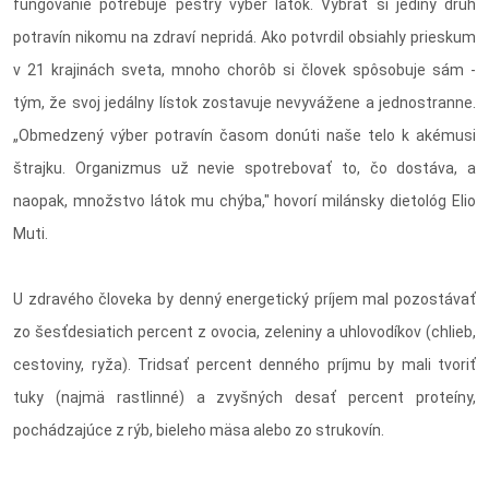
fungovanie potrebuje pestrý výber látok. Vybrať si jediný druh
potravín nikomu na zdraví nepridá. Ako potvrdil obsiahly prieskum
v 21 krajinách sveta, mnoho chorôb si človek spôsobuje sám -
tým, že svoj jedálny lístok zostavuje nevyvážene a jednostranne.
„Obmedzený výber potravín časom donúti naše telo k akémusi
štrajku. Organizmus už nevie spotrebovať to, čo dostáva, a
naopak, množstvo látok mu chýba," hovorí milánsky dietológ Elio
Muti.
U zdravého človeka by denný energetický príjem mal pozostávať
zo šesťdesiatich percent z ovocia, zeleniny a uhlovodíkov (chlieb,
cestoviny, ryža). Tridsať percent denného príjmu by mali tvoriť
tuky (najmä rastlinné) a zvyšných desať percent proteíny,
pochádzajúce z rýb, bieleho mäsa alebo zo strukovín.