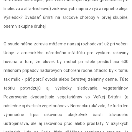
linoleovú a alfa-linoleovú) získavaných najmä z rýb a repného oleja.
Výsledok? Dvadsať úmrtí na srdcové choroby v prvej skupine,
osem v skupine druhej.
O osude nášho zdravia môžeme naozaj rozhodovať už pri večeri.
Údaje z amerického národného inštitútu pre výskum rakoviny
hovoria o tom, že človek by mohol pri stole predísť asi 600
miliónom prípadov nádorových ochorení ročne. Stačilo by k tomu
tak málo - päť porcií ovocia alebo čerstvej zeleniny denne. Túto
teóriu potvrdzujú aj výsledky sledovania vegetariánov.
Pozorovanie dvadsaťtisíc vegetariánov vo Veľkej Británii (a
následne aj dvetisíc vegetariánov v Nemecku) ukázalo, že ľudia len
výnimočne trpia rakovinou akejkoľvek časti tráviaceho
ústrojenstva, ale aj rakovinou pľúc alebo prostaty. V ázijských