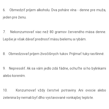
6. Obmedziť príjem alkoholu. Dva poháre vína - denne pre muža,
jeden pre ženu.
7. Nekonzumovať viac než 80 gramov červeného mäsa denne.
Lepšie je však dávať prednosť mäsu bielemu a rybám.
8. Obmedzovať príjem živočíšnych tukov. Prijímať tuky rastlinné.
9. Nepresoliť. Ak sa vám jedlo zdá fádne, ochuťte si ho bylinkami
alebo korením.
10. Konzumovať vždy čerstvé potraviny. Ani ovocie alebo
zelenina by nemali byť dlho vystavované vonkajšej teplote.