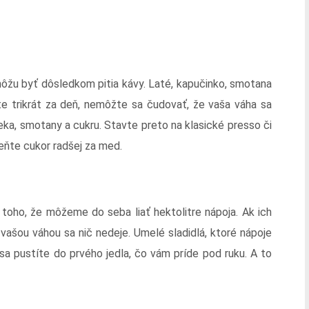
môžu byť dôsledkom pitia kávy. Laté, kapučinko, smotana
te trikrát za deň, nemôžte sa čudovať, že vaša váha sa
ieka, smotany a cukru. Stavte preto na klasické presso či
meňte cukor radšej za med.
ou toho, že môžeme do seba liať hektolitre nápoja. Ak ich
vašou váhou sa nič nedeje. Umelé sladidlá, ktoré nápoje
 sa pustíte do prvého jedla, čo vám príde pod ruku. A to