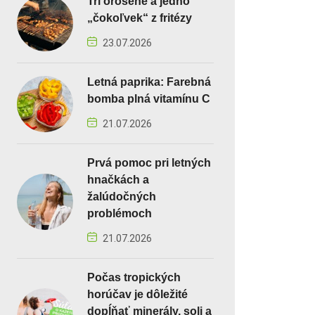
Tri orosené a jedno
„čokoľvek“ z fritézy
23.07.2026
Letná paprika: Farebná
bomba plná vitamínu C
21.07.2026
Prvá pomoc pri letných
hnačkách a
žalúdočných
problémoch
21.07.2026
Počas tropických
horúčav je dôležité
dopĺňať minerály, soli a