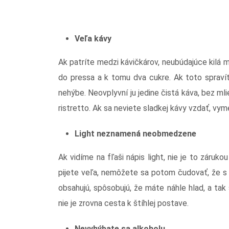
Veľa kávy
Ak patríte medzi kávičkárov, neubúdajúce kilá 
do pressa a k tomu dva cukre. Ak toto spraví
nehýbe. Neovplyvní ju jedine čistá káva, bez ml
ristretto. Ak sa neviete sladkej kávy vzdať, vy
Light neznamená neobmedzene
Ak vidíme na fľaši nápis light, nie je to záruk
pijete veľa, nemôžete sa potom čudovať, že s 
obsahujú, spôsobujú, že máte náhle hlad, a tak
nie je zrovna cesta k štíhlej postave.
Nevyhýbate sa alkoholu