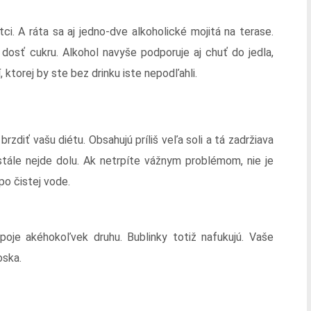
ci. A ráta sa aj jedno-dve alkoholické mojitá na terase.
dosť cukru. Alkohol navyše podporuje aj chuť do jedla,
ktorej by ste bez drinku iste nepodľahli.
zdiť vašu diétu. Obsahujú príliš veľa soli a tá zadržiava
stále nejde dolu. Ak netrpíte vážnym problémom, nie je
 po čistej vode.
poje akéhokoľvek druhu. Bublinky totiž nafukujú. Vaše
oska.