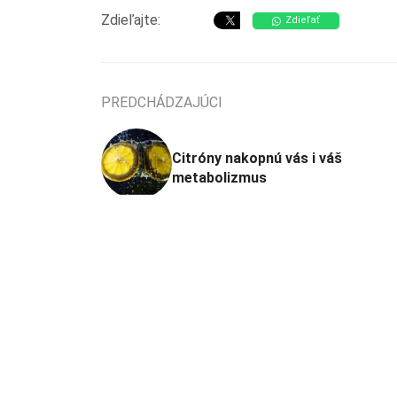
Zdieľajte:
Zdieľať
PREDCHÁDZAJÚCI
Citróny nakopnú vás i váš
metabolizmus