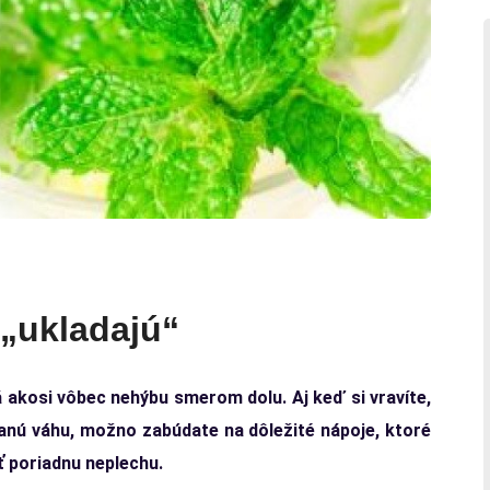
 „ukladajú“
ilá akosi vôbec nehýbu smerom dolu. Aj keď si vravíte,
elanú váhu, možno zabúdate na dôležité nápoje, ktoré
ť poriadnu neplechu.