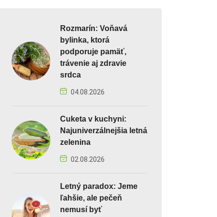
Rozmarín: Voňavá
bylinka, ktorá
podporuje pamäť,
trávenie aj zdravie
srdca
04.08.2026
Cuketa v kuchyni:
Najuniverzálnejšia letná
zelenina
02.08.2026
Letný paradox: Jeme
ľahšie, ale pečeň
nemusí byť