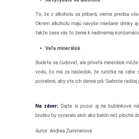
To, že z alkoholu sa priberá, vieme predsa všet
Okrem alkoholu majú navyše miešané drinky aj 
takže zasa vás to ženie k nadmernej konzumácií, 
Veľa minerálok
Budete sa čudovať, ale priveľa minerálok môže br
vodu, čo má za následok, že ručička na váhe 
potrebné, aby ste ich denne pili. Siahnite radšej
Na záver:
Dajte si pozor aj na bublinkové ná
bruško by vyzeralo skôr ako balón než plochá d
Autor: Andrea Zummerová