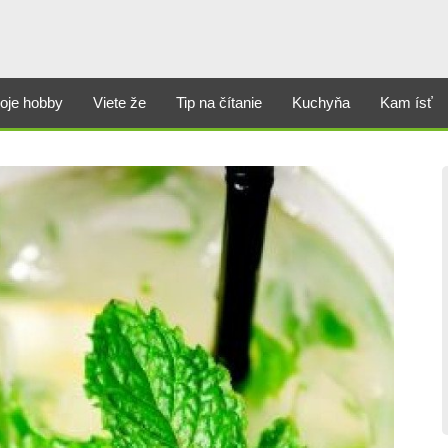
oje hobby
Viete že
Tip na čítanie
Kuchyňa
Kam ísť