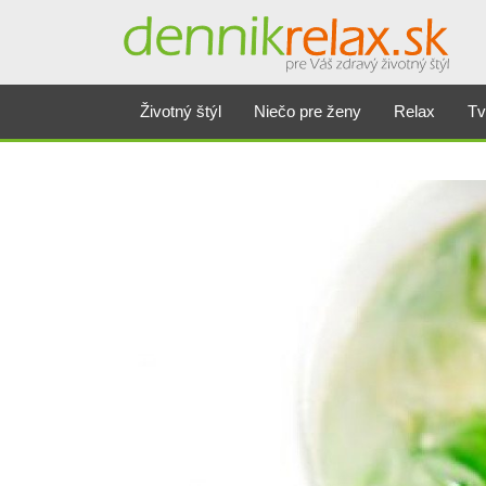
Životný štýl
Niečo pre ženy
Relax
Tv