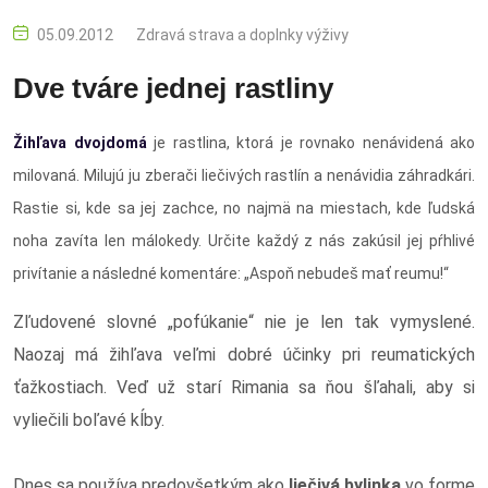
05.09.2012
Zdravá strava a doplnky výživy
Dve tváre jednej rastliny
Žihľava dvojdomá
je rastlina, ktorá je rovnako nenávidená ako
milovaná. Milujú ju zberači liečivých rastlín a nenávidia záhradkári.
Rastie si, kde sa jej zachce, no najmä na miestach, kde ľudská
noha zavíta len málokedy. Určite každý z nás zakúsil jej pŕhlivé
privítanie a následné komentáre: „Aspoň nebudeš mať reumu!“
Zľudovené slovné „pofúkanie“ nie je len tak vymyslené.
Naozaj má žihľava veľmi dobré účinky pri reumatických
ťažkostiach. Veď už starí Rimania sa ňou šľahali, aby si
vyliečili boľavé kĺby.
Dnes sa používa predovšetkým ako
liečivá bylinka
vo forme