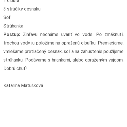
1 cibuľa
3 strúčiky cesnaku
Soľ
Strúhanka
Postup:
Žihľavu necháme uvariť vo vode. Po zmäknutí,
trochou vody ju položíme na opraženú cibuľku. Premiešame,
vmiešame pretlačený cesnak, soľ a na zahustenie použijeme
strúhanku. Podávame s hriankami, alebo opraženým vajcom.
Dobrú chuť!
Katarína Matušková