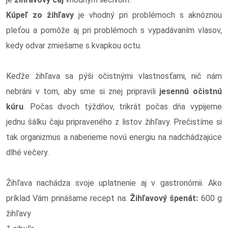
Kúpeľ zo žihľavy
je vhodný pri problémoch s aknóznou
pleťou a pomôže aj pri problémoch s vypadávaním vlasov,
kedy odvar zmiešame s kvapkou octu.
Keďže žihľava sa pýši očistnými vlastnosťami, nič nám
nebráni v tom, aby sme si znej pripravili
jesennú očistnú
kúru
. Počas dvoch týždňov, trikrát počas dňa vypijeme
jednu šálku čaju pripraveného z listov žihľavy. Prečistíme si
tak organizmus a naberieme novú energiu na nadchádzajúce
dlhé večery.
Žihľava nachádza svoje uplatnenie aj v gastronómii. Ako
príklad Vám prinášame recept na:
Žihľavový špenát:
600 g
žihľavy