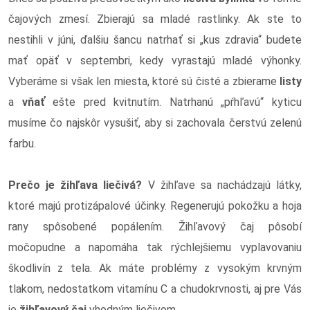
čajových zmesí. Zbierajú sa mladé rastlinky. Ak ste to
nestihli v júni, ďalšiu šancu natrhať si „kus zdravia“ budete
mať opäť v septembri, kedy vyrastajú mladé výhonky.
Vyberáme si však len miesta, ktoré sú čisté a zbierame
listy
a
vňať
ešte pred kvitnutím. Natrhanú „pŕhľavú“ kyticu
musíme čo najskôr vysušiť, aby si zachovala čerstvú zelenú
farbu.
Prečo je žihľava liečivá?
V žihľave sa nachádzajú látky,
ktoré majú protizápalové účinky. Regenerujú pokožku a hoja
rany spôsobené popálením. Žihľavový čaj pôsobí
močopudne a napomáha tak rýchlejšiemu vyplavovaniu
škodlivín z tela. Ak máte problémy z vysokým krvným
tlakom, nedostatkom vitamínu C a chudokrvnosti, aj pre Vás
je
žihľavový čaj
vhodným liečivom.