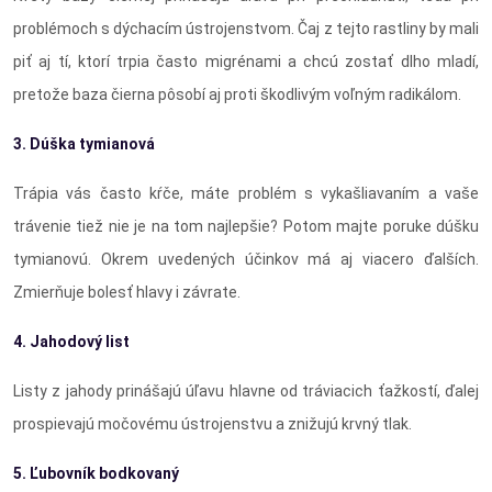
problémoch s dýchacím ústrojenstvom. Čaj z tejto rastliny by mali
piť aj tí, ktorí trpia často migrénami a chcú zostať dlho mladí,
pretože baza čierna pôsobí aj proti škodlivým voľným radikálom.
3. Dúška tymianová
Trápia vás často kŕče, máte problém s vykašliavaním a vaše
trávenie tiež nie je na tom najlepšie? Potom majte poruke dúšku
tymianovú. Okrem uvedených účinkov má aj viacero ďalších.
Zmierňuje bolesť hlavy i závrate.
4. Jahodový list
Listy z jahody prinášajú úľavu hlavne od tráviacich ťažkostí, ďalej
prospievajú močovému ústrojenstvu a znižujú krvný tlak.
5. Ľubovník bodkovaný