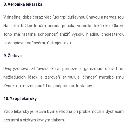
8. Veronika lekárska
V dnešnej dobe čoraz viac ľudí trpí duševnou únavou a nervozitou.
Na tieto ťažkosti nám príroda ponúka veroniku lekársku. Okrem
toho má rastlina schopnosť znížiť vysokú hladinu cholesterolu
a prospieva močovému ústrojenstvu.
9. Žihľava
Dvojtýždňová žihľavová kúra pomôže organizmus očistiť od
nežiaducich látok a zároveň stimuluje činnosť metabolizmu.
Zvonku ju možno použiť na podporu rastu vlasov.
10. Yzop lekársky
Yzop lekársky je liečivá bylina vhodná pri problémoch s dýchacími
cestami a nízkym krvným tlakom.