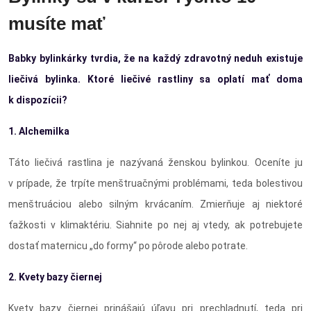
musíte mať
Babky bylinkárky tvrdia, že na každý zdravotný neduh existuje
liečivá bylinka. Ktoré liečivé rastliny sa oplatí mať doma
k dispozícii?
1. Alchemilka
Táto liečivá rastlina je nazývaná ženskou bylinkou. Oceníte ju
v prípade, že trpíte menštruačnými problémami, teda bolestivou
menštruáciou alebo silným krvácaním. Zmierňuje aj niektoré
ťažkosti v klimaktériu. Siahnite po nej aj vtedy, ak potrebujete
dostať maternicu „do formy“ po pôrode alebo potrate.
2. Kvety bazy čiernej
Kvety bazy čiernej prinášajú úľavu pri prechladnutí, teda pri