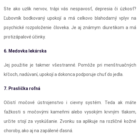
Ste ako uzlík nervov, trápi vás nespavosť, depresia či úzkosť?
Ľubovník bodkovaný upokojí a má celkovo blahodarný vplyv na
psychické rozpoloženie človeka. Je aj známym diuretikom a má
protizápalové účinky.
6. Medovka lekárska
Jej použitie je takmer všestranné. Pomôže pri menštruačných
kŕčoch, nadúvaní, upokojí a dokonca podporuje chuť do jedla.
7. Praslička roľná
Očistí močové ústrojenstvo i cievny systém. Teda ak máte
ťažkosti s močovými kameňmi alebo vysokým krvným tlakom,
určite stojí za vyskúšanie. Zvonku sa aplikuje na rozličné kožné
choroby, ako aj na zapálené ďasná.