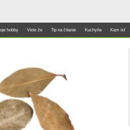
oje hobby
Viete že
Tip na čítanie
Kuchyňa
Kam ísť