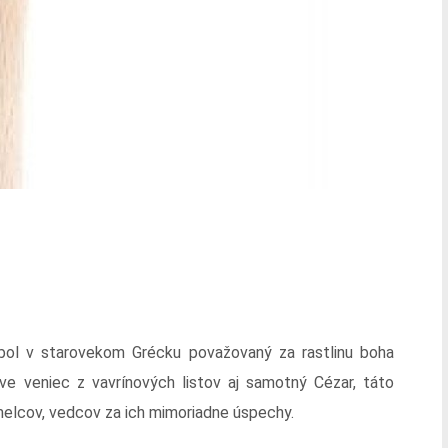
 bol v starovekom Grécku považovaný za rastlinu boha
ve veniec z vavrínových listov aj samotný Cézar, táto
umelcov, vedcov za ich mimoriadne úspechy.