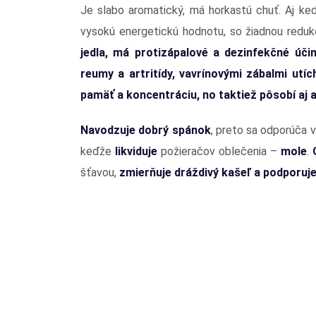
Je slabo aromatický, má horkastú chuť. Aj ke
vysokú energetickú hodnotu, so žiadnou redukč
jedla, má protizápalové a dezinfekčné úči
reumy a artritídy, vavrínovými zábalmi utíc
pamäť a koncentráciu, no taktiež pôsobí aj 
Navodzuje dobrý spánok
, preto sa odporúča vl
keďže
likviduje
požieračov oblečenia –
mole
.
šťavou,
zmierňuje dráždivý kašeľ a podporuj