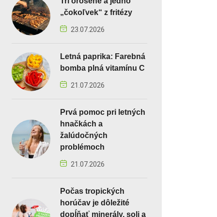
Tri orosené a jedno
„čokoľvek“ z fritézy
23.07.2026
Letná paprika: Farebná
bomba plná vitamínu C
21.07.2026
Prvá pomoc pri letných
hnačkách a
žalúdočných
problémoch
21.07.2026
Počas tropických
horúčav je dôležité
dopĺňať minerály, soli a