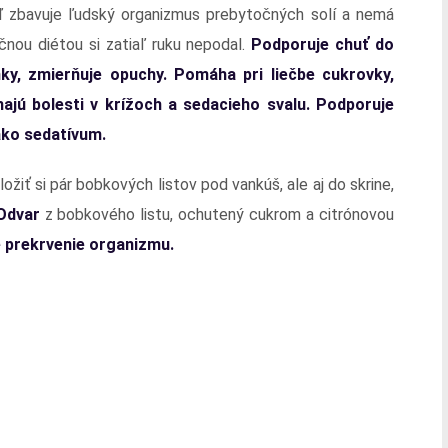
ď zbavuje ľudský organizmus prebytočných solí a nemá
nou diétou si zatiaľ ruku nepodal.
Podporuje chuť do
nky, zmierňuje opuchy. Pomáha pri liečbe cukrovky,
hajú bolesti v krížoch a sedacieho svalu. Podporuje
ako sedatívum.
ožiť si pár bobkových listov pod vankúš, ale aj do skrine,
Odvar
z bobkového listu, ochutený cukrom a citrónovou
e prekrvenie organizmu.