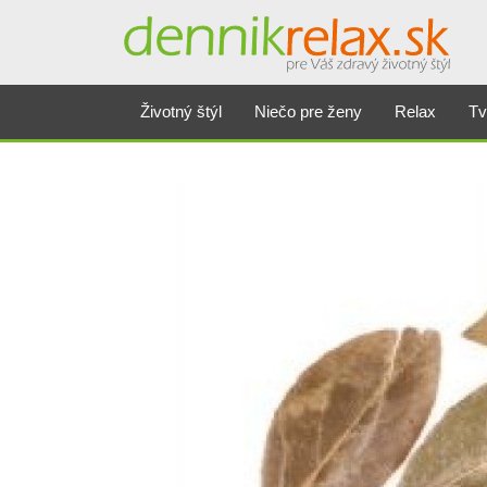
Životný štýl
Niečo pre ženy
Relax
Tv