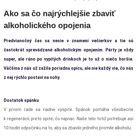
Ako sa čo najrýchlejšie zbaviť
alkoholického opojenia
Predvianočný čas sa nesie v znamení večierkov a tie sú
častokrát sprevádzané alkoholickým opojením. Párty je vždy
super, ale ráno po vypitých drinkoch je to už o niečo horšie.
Väčšina z nás už zažila poriadnu opicu, ale nie každý vie, čo nás
z nej rýchlo postaví na nohy.
Dostatok spánku
V prvom rade sa riadne vyspite. Spánok pomáha všeobecne
k regenerácií, preto spite, čo najviac. Naše telo totiž potrebuje asi
10 hodín odpočinku na to, aby sa zbavilo jedného promile alkoholu.