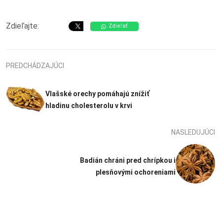
Zdieľajte:
Zdieľať
PREDCHÁDZAJÚCI
Vlašské orechy pomáhajú znížiť
hladinu cholesterolu v krvi
NASLEDUJÚCI
Badián chráni pred chrípkou i
plesňovými ochoreniami