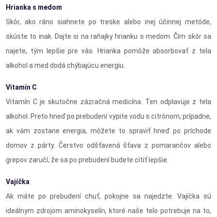
Hrianka s medom
Skôr, ako ráno siahnete po treske alebo inej účinnej metóde,
skúste to inak. Dajte si na raňajky hrianku s medom. Čím skôr sa
najete, tým lepšie pre vás. Hrianka pomôže absorbovať z tela
alkohol a med dodá chýbajúcu energiu.
Vitamín C
Vitamín C je skutočne zázračná medicína. Ten odplavuje z tela
alkohol. Preto hneď po prebudení vypite vodu s citrónom, prípadne,
ak vám zostane energia, môžete to spraviť hneď po príchode
domov z párty. Čerstvo odšťavená šťava z pomarančov alebo
grepov zaručí, že sa po prebudení budete cítiť lepšie.
Vajíčka
Ak máte po prebudení chuť, pokojne sa najedzte. Vajíčka sú
ideálnym zdrojom aminokyselín, ktoré naše telo potrebuje na to,