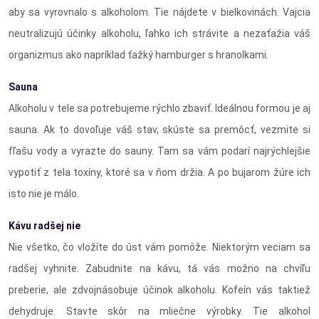
aby sa vyrovnalo s alkoholom. Tie nájdete v bielkovinách. Vajcia
neutralizujú účinky alkoholu, ľahko ich strávite a nezaťažia váš
organizmus ako napríklad ťažký hamburger s hranolkami.
Sauna
Alkoholu v tele sa potrebujeme rýchlo zbaviť. Ideálnou formou je aj
sauna. Ak to dovoľuje váš stav, skúste sa premôcť, vezmite si
fľašu vody a vyrazte do sauny. Tam sa vám podarí najrýchlejšie
vypotiť z tela toxíny, ktoré sa v ňom držia. A po bujarom žúre ich
isto nie je málo.
Kávu radšej nie
Nie všetko, čo vložíte do úst vám pomôže. Niektorým veciam sa
radšej vyhnite. Zabudnite na kávu, tá vás možno na chvíľu
preberie, ale zdvojnásobuje účinok alkoholu. Kofeín vás taktiež
dehydruje. Stavte skôr na mliečne výrobky. Tie alkohol