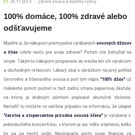
26.11.2014
Zdravá strava a doplnky výživy
100% domáce, 100% zdravé alebo
odšťavujeme
Myslíte si, že nákupom priemyselne vyrábaných
ovocných džúsov
a štiav
robíte niečo pre svoje zdravie? Potom ste bohužiaľ na
omyle. Takýmto nákupom prispievate do vrecka len ich výrobcom
a obchodným reťazcom. Lákavý obal s obrázkom na prvý pohľad
čerstvého a šťavnatého ovocia a pod tým nápis
"100% džús"
už
málokoho prinúti pozrieť si tiež zadnú stranu papierovej škatule,
na ktorej je drobným písmom popísané skutočné zloženie.
Natrafiť tu môžete vo väčšine prípadov na informáciu, že údajne
"čerstvá a stopercentne prírodná ovocná šťava"
je vyrobená z
jednoduchého koncentrátu, v ktorom je asi toľko vitamínov, koľko
by sa za necht vošlo. Neutrácajte preto svoje financie za