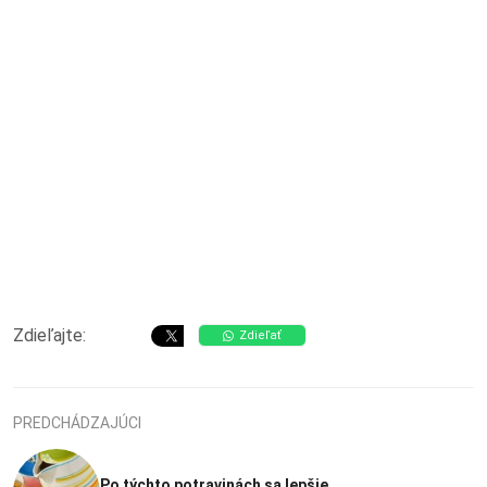
Zdieľajte:
Zdieľať
PREDCHÁDZAJÚCI
Po týchto potravinách sa lepšie