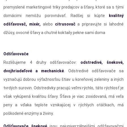
premyslené marketingové triky predajcov a šťavy, ktoré sa s tými
domácimi nemôžu porovnávať. Radšej si kúpte
kvalitný
odšťavovač, mixér,
alebo
citrusovač
a pripravujte si lahodné
džúsy, ovocné šťavy a chutné koktaily pekne sami doma
Odšťavovače
Rozlišujeme 4 druhy odšťavovačov:
odstredivé, šnekové,
dvojhriadeľové a mechanické
. Odstredivé odšťavovače sa
vyznačujú dobrou výťažnosťou štiav u koreňovej zeleniny a iných
tvrdých surovin. Odstredivky pracujú veľmi rýchlo, táto rýchlosť je
však vykúpená kvalitou šťavy. Šťava je viac zoxidovaná, má veľa
peny a vďaka teplote vznikajúcej v rýchlych otáčkach, má
poškodené enzýmy a živiny.
Odšťavovače šnekové
jsou najuniverzálnejšími odšťavovačmi