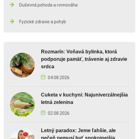
Duševná pohoda a rovnováha
Fyzické zdravie a pohyb
Rozmarín: Voňavá bylinka, ktorá
podporuje pamäť, trávenie aj zdravie
srdca
04.08.2026
Cuketa v kuchyni: Najuniverzálnejšia
letná zelenina
02.08.2026
Letný paradox: Jeme ľahšie, ale
pečeň nemusí byť spokojnejšia