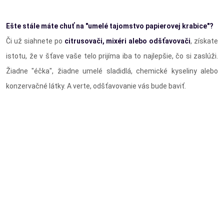
Ešte stále máte chuť na "umelé tajomstvo papierovej krabice"?
Či už siahnete po
citrusovači, mixéri alebo odšťavovači
, získate
istotu, že v šťave vaše telo prijíma iba to najlepšie, čo si zaslúži.
Žiadne "éčka", žiadne umelé sladidlá, chemické kyseliny alebo
konzervačné látky. A verte, odšťavovanie vás bude baviť.