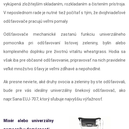
vykúpená zložitejším skladaním, rozkladaním a čistením prístroja.
V neposlednom rade je nutné tiež počítať s tým, že dvojhriadeľové
odšťavovače pracujú veľmi pomaly.
Odšťavovače mechanické zastanú funkciu univerzálneho
pomocníka pri odšťavovaní listovej zeleniny, bylín alebo
komplexného doplnku pre životnú vitalitu wheatgrass. Hodia sa
však iba pre občasné odšťavovanie, pripravovať na nich pravidelne
veľké množstvo šťavy je veľmi zdĺhavé a nepohodlné.
Ak presne neviete, aké druhy ovocia a zeleniny by ste odšťavovali,
bude pre vás ideálny univerzálny šnekový odšťavovač, ako
napr.Sana EUJ-707, ktorý sľubuje najvyššiu výťažnosť.
Mixér alebo univerzálny