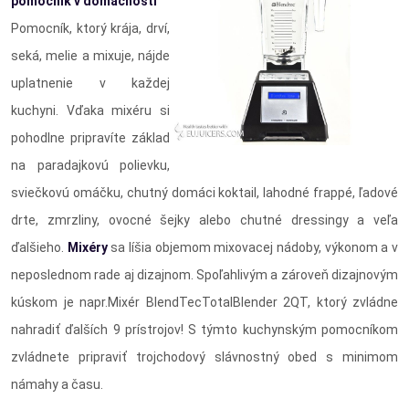
pomocník v domácnosti
Pomocník, ktorý krája, drví,
seká, melie a mixuje, nájde
uplatnenie v každej
kuchyni. Vďaka mixéru si
pohodlne pripravíte základ
na paradajkovú polievku,
sviečkovú omáčku, chutný domáci koktail, lahodné frappé, ľadové
drte, zmrzliny, ovocné šejky alebo chutné dressingy a veľa
ďalšieho.
Mixéry
sa líšia objemom mixovacej nádoby, výkonom a v
neposlednom rade aj dizajnom. Spoľahlivým a zároveň dizajnovým
kúskom je napr.Mixér BlendTecTotalBlender 2QT, ktorý zvládne
nahradiť ďalších 9 prístrojov! S týmto kuchynským pomocníkom
zvládnete pripraviť trojchodový slávnostný obed s minimom
námahy a času.