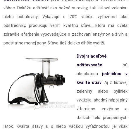
vôbec. Dokážu odšťaviť ako bežné suroviny, tak listovú zeleninu
alebo bobuľoviny. Vykazujú o 20% väčšiu výťažnosť ako
odstredivky, produkujú veľmi kvalitnú šťavu, ktorá má oveľa
zdravšie sfarbenie vypovedajúce o zachovaní enzýmov a živín a
podstatne menej peny. Šťava tiež ďaleko dlhšie vydrží.
Dvojhriadeľové
odšťavovače
sú
absolútnou
jedničkou v
kvalite štiav
. Aj z listovej
zeleniny alebo byliniek
vykúzlia lahodný nápoj plný
vitamínov, enzýmov a
ďalších telu prospešných
látok. Kvalita šťavy s o niečo väčšou výťažnosťou je však