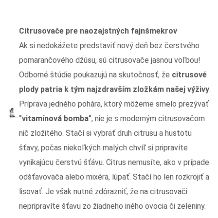
Citrusovače pre naozajstných fajnšmekrov
Ak si nedokážete predstaviť nový deň bez čerstvého
pomarančového džúsu, sú citrusovače jasnou voľbou!
Odborné štúdie poukazujú na skutočnosť, že
citrusové
plody patria k tým najzdravším zložkám našej výživy
.
Príprava jedného pohára, ktorý môžeme smelo prezývať
"vitamínová bomba"
, nie je s moderným citrusovačom
nič zložitého. Stačí si vybrať druh citrusu a hustotu
šťavy, počas niekoľkých malých chvíľ si pripravíte
vynikajúcu čerstvú šťávu. Citrus nemusíte, ako v prípade
odšťavovača alebo mixéra, lúpať. Stačí ho len rozkrojiť a
lisovať. Je však nutné zdôrazniť, že na citrusovači
nepripravíte šťavu zo žiadneho iného ovocia či zeleniny.