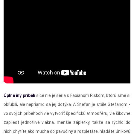
Úplne iný príbeh
síce nie je séria s Fabianom Riskom, ktorú sme si
obľúbili, ale nepriamo sa jej dotýka. A Stefan je stále Stefanom -
vo svojich príbehoch vie vytvoriť špecifickú atmosféru, vie šikovne
zapliesť jednotlivé vlákna, menšie zápletky, takže sa rýchlo do
nich chytíte ako mucha do pavučiny a rozpletáte, hľadáte únikovú