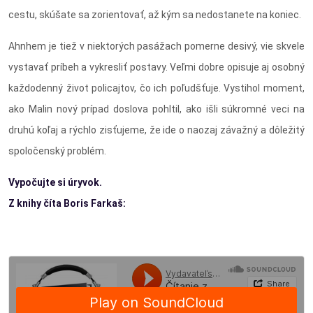
cestu, skúšate sa zorientovať, až kým sa nedostanete na koniec.
Ahnhem je tiež v niektorých pasážach pomerne desivý, vie skvele
vystavať príbeh a vykresliť postavy. Veľmi dobre opisuje aj osobný
každodenný život policajtov, čo ich poľudšťuje. Vystihol moment,
ako Malin nový prípad doslova pohltil, ako išli súkromné veci na
druhú koľaj a rýchlo zisťujeme, že ide o naozaj závažný a dôležitý
spoločenský problém.
Vypočujte si úryvok.
Z knihy číta Boris Farkaš: