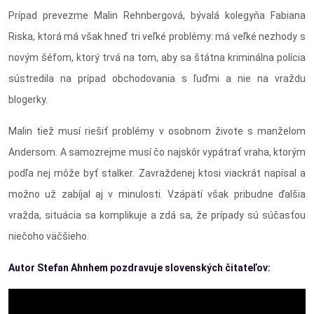
Prípad prevezme Malin Rehnbergová, bývalá kolegyňa Fabiana
Riska, ktorá má však hneď tri veľké problémy: má veľké nezhody s
novým šéfom, ktorý trvá na tom, aby sa štátna kriminálna polícia
sústredila na prípad obchodovania s ľuďmi a nie na vraždu
blogerky.
Malin tiež musí riešiť problémy v osobnom živote s manželom
Andersom. A samozrejme musí čo najskôr vypátrať vraha, ktorým
podľa nej môže byť stalker. Zavraždenej ktosi viackrát napísal a
možno už zabíjal aj v minulosti. Vzápätí však pribudne ďalšia
vražda, situácia sa komplikuje a zdá sa, že prípady sú súčasťou
niečoho väčšieho.
Autor Stefan Ahnhem pozdravuje slovenských čitateľov: