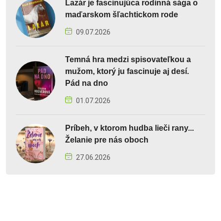
Lazár je fascinujúca rodinná sága o
maďarskom šľachtickom rode
09.07.2026
Temná hra medzi spisovateľkou a
mužom, ktorý ju fascinuje aj desí.
Pád na dno
01.07.2026
Príbeh, v ktorom hudba lieči rany...
Želanie pre nás oboch
27.06.2026