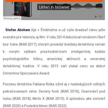
Stefan Ahnhem
žije v Štokholme a už vyše dvadsať rokov píše
scenáre pre televíziu aj film. V roku 2014 debutoval románom Obeť
bez tváre (IKAR 2017), ktorým priviedol švédsky detektívny román
k novým výškam prostredníctvom inteligentnej koláže
psychologického trileru, americkej akčnosti a severskej
detektívnej tradície. V roku 2015 zaň získal cenu za debut
Crimetime Specsavers Award.
Postavu detektíva Fabiana Riska oživil aj v nasledujúcich voľných
pokračovaniach série: Deviaty hrob (IKAR 2018), Osemnásť pod
nulou (IKAR 2018), Motív X (IKAR 2019), X spôsobov, ako zomrieť
(IKAR 2020) a Posledný klinec (IKAR 2022).