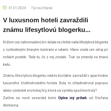
31.01.2024
Tip na čítanie
V luxusnom hoteli zavraždili
známu lifesytlovú blogerku...
Krížom cez nahromadenú krv ležala na chrbte nahá lifestylová blogerka
s rozhodenými tmavými kučerami a rukami. Hlava visela cez okraj pri
nohách postele. Teda to, čo z nej zostalo. Tvár sa zmenila na tmavú
kašu...
Známu lifestylovú blogerku niekto brutálne zavraždil v apartmáne
luxusného štokholmského hotela. Bola to chladnokrvná popravu
alebo výsledok erotickej hry, ktorá sa vymkla spod kontroly?
Začína sa nové severské krimi
Úplne iný príbeh
od Stefana
Ahnhema.