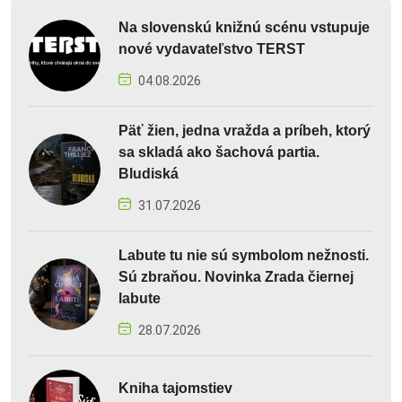
Na slovenskú knižnú scénu vstupuje
nové vydavateľstvo TERST
04.08.2026
Päť žien, jedna vražda a príbeh, ktorý
sa skladá ako šachová partia.
Bludiská
31.07.2026
Labute tu nie sú symbolom nežnosti.
Sú zbraňou. Novinka Zrada čiernej
labute
28.07.2026
Kniha tajomstiev