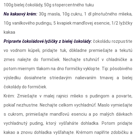
100g bielej čokolády, 50g stopercentného tuku
Na kakaový krém:
30g masla, 10g cukru, 1 dl plnotučného mlieka,
10g vanilkového pudingu, 5 kvapiek mandľovej esencie, 1/2 lyžičky
kakaa
Pripravte čokoládové lyžičky z bielej čokolády:
čokoládu rozpustite
vo vodnom kúpeli, pridajte tuk, dôkladne premiešajte a tekutú
zmes nalejte do formičiek. Nechajte stuhnúť v chladničke a
potom miernym tlakom na dno formičky vyklopte. Tip: pôsobivého
výsledku dosiahnete striedavým nalievaním tmavej a bielej
čokolády do formičiek.
Krém: Zmiešajte v malej rajnici mlieko s pudingom a povarte,
pokiaľ nezhustne. Nechajte celkom vychladnúť. Maslo vymiešajte
s cukrom, primiešajte mandľovú esenciu a po malých dávkach
vychladnutý puding, ktorý vyšľaháte dohladka. Potom pridajte
kakao a znovu dohladka vyšľahajte. Krémom naplňte zdobičku a