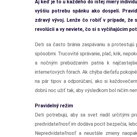
Aj keď je to u každého do istej miery indiv
vyššiu potrebu spánku ako dospelí. Pravid
zdravý vývoj. Lenže čo robiť v prípade, že
revolúcii a vy neviete, čo si s vyčíňajúcim
Deti sa často bránia zaspávaniu a protestujú 
spôsobmi. Trucovité správanie, plač, krik, nep
a nočným prebúdzaním patria k najčastej
internetových fórach. Ak chýba dieťaťu pokojné 
na pár tipov a odporúčaní, ako si každovečer
dobrú noc užiť tak, aby výsledkom bol ničím ne
Pravidelný režim
Deti potrebujú, aby sa svet riadil určitými 
predvídateľnosť im dodáva pocit bezpečia, leb
Nepredvídateľnosť a neustále zmeny naopa