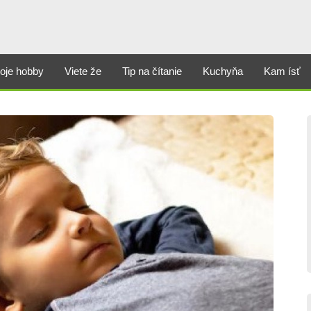
oje hobby
Viete že
Tip na čítanie
Kuchyňa
Kam ísť