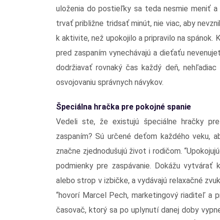
uloženia do postieľky sa teda nesmie meniť a
trvať približne tridsať minút, nie viac, aby nevz
k aktivite, než upokojilo a pripravilo na spánok.
pred zaspaním vynechávajú a dieťaťu nevenujet
dodržiavať rovnaký čas každý deň, nehľadiac 
osvojovaniu správnych návykov.
Špeciálna hračka pre pokojné spanie
Vedeli ste, že existujú špeciálne hračky pr
zaspaním? Sú určené deťom každého veku, ab
značne zjednodušujú život i rodičom. “Upokojuj
podmienky pre zaspávanie. Dokážu vytvárať k
alebo strop v izbičke, a vydávajú relaxačné zvuk
“hovorí Marcel Pech, marketingový riaditeľ a 
časovač, ktorý sa po uplynutí danej doby vypne 