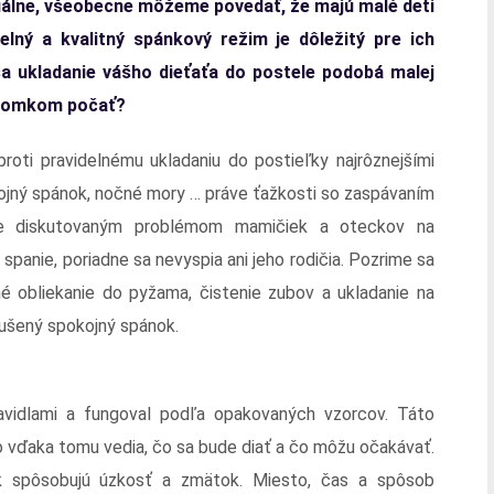
iduálne, všeobecne môžeme povedať, že majú malé deti
elný a kvalitný spánkový režim je dôležitý pre ich
 sa ukladanie vášho dieťaťa do postele podobá malej
 potomkom počať?
proti pravidelnému ukladaniu do postieľky najrôznejšími
okojný spánok, nočné mory … práve ťažkosti so zaspávaním
šie diskutovaným problémom mamičiek a oteckov na
spanie, poriadne sa nevyspia ani jeho rodičia. Pozrime sa
né obliekanie do pyžama, čistenie zubov a ukladanie na
rušený spokojný spánok.
pravidlami a fungoval podľa opakovaných vzorcov. Táto
o vďaka tomu vedia, čo sa bude diať a čo môžu očakávať.
k spôsobujú úzkosť a zmätok. Miesto, čas a spôsob