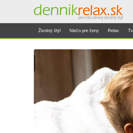
Životný štýl
Niečo pre ženy
Relax
Tv