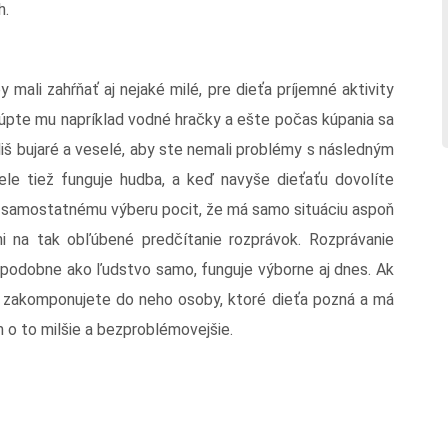
h.
mali zahŕňať aj nejaké milé, pre dieťa príjemné aktivity
Kúpte mu napríklad vodné hračky a ešte počas kúpania sa
liš bujaré a veselé, aby ste nemali problémy s následným
le tiež funguje hudba, a keď navyše dieťaťu dovolíte
a samostatnému výberu pocit, že má samo situáciu aspoň
 na tak obľúbené predčítanie rozprávok. Rozprávanie
epodobne ako ľudstvo samo, funguje výborne aj dnes. Ak
a zakomponujete do neho osoby, ktoré dieťa pozná a má
 o to milšie a bezproblémovejšie.