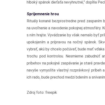
hlboký spánok dieťaťa nevyhnutné,” dopĺňa Pec
Spríjemnenie hrou
Rituály konané bezprostredne pred zaspaním by 
na uvoľnenie a navodenie pokojnej atmosféry. 
s ním hrajte. Vyvádzanie by však nemalo byť prí
upokojením a prípravou na nočný spánok. Skve
vybrať, akú by chcelo počúvať, bude mať vďak
trochu pod kontrolou. Nesmieme zabudnúť ani
príbehov na pokojné zaspávanie je staré pravd
navyše vymyslíte vlastný rozprávkový príbeh 
ich rado, bude prechod medzi bdením a snívaním
Zdroj foto: freepik