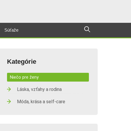
Súťaže
Kategórie
Niečo pre ženy
Láska, vzťahy a rodina
Móda, krása a self-care