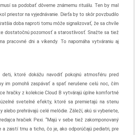
 musí sa podobať dôverne známemu rituálu. Ten by mal
nikol priestor na vyjednávanie. Dieťa by to skôr povzbudilo
 Kratšia doba naproti tomu môže signalizovať, že sa chvíle
e dostatočnú pozornosť a starostlivosť. Snažte sa tiež
na pracovné dni a víkendy. To napomáha vytváraniu aj
e deti, ktoré dokážu navodiť pokojnú atmosféru pred
y im pomohli zaspávať a spať nerušene celú noc, čím
úce hračky z kolekcie Cloud B vytvárajú úplne komfortné
úzelné svetelné efekty, ktoré sa premietajú na stenu
y alebo prehrávajú celé melódie. Záleží, akú si vyberiete,
predajca hračiek Pexi. “Majú v sebe tiež zakomponovaný
a zaistí tmu a ticho, čo je, ako odporúčajú pediatri, pre