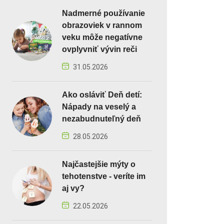
Nadmerné používanie
obrazoviek v rannom
veku môže negatívne
ovplyvniť vývin reči
31.05.2026
Ako osláviť Deň detí:
Nápady na veselý a
nezabudnuteľný deň
28.05.2026
Najčastejšie mýty o
tehotenstve - veríte im
aj vy?
22.05.2026