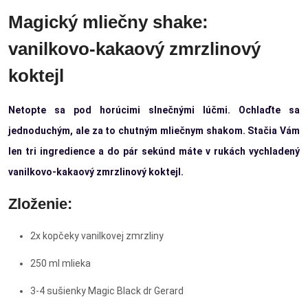
Magický mliečny shake:
vanilkovo-kakaový zmrzlinový
koktejl
Netopte sa pod horúcimi slnečnými lúčmi. Ochlaďte sa
jednoduchým, ale za to chutným mliečnym shakom. Stačia Vám
len tri ingredience a do pár sekúnd máte v rukách vychladený
vanilkovo-kakaový zmrzlinový koktejl.
Zloženie:
2x kopčeky vanilkovej zmrzliny
250 ml mlieka
3-4 sušienky Magic Black dr Gerard