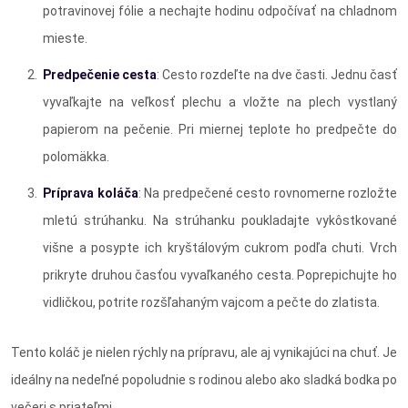
potravinovej fólie a nechajte hodinu odpočívať na chladnom
mieste.
Predpečenie cesta
: Cesto rozdeľte na dve časti. Jednu časť
vyvaľkajte na veľkosť plechu a vložte na plech vystlaný
papierom na pečenie. Pri miernej teplote ho predpečte do
polomäkka.
Príprava koláča
: Na predpečené cesto rovnomerne rozložte
mletú strúhanku. Na strúhanku poukladajte vykôstkované
višne a posypte ich kryštálovým cukrom podľa chuti. Vrch
prikryte druhou časťou vyvaľkaného cesta. Poprepichujte ho
vidličkou, potrite rozšľahaným vajcom a pečte do zlatista.
Tento koláč je nielen rýchly na prípravu, ale aj vynikajúci na chuť. Je
ideálny na nedeľné popoludnie s rodinou alebo ako sladká bodka po
večeri s priateľmi.