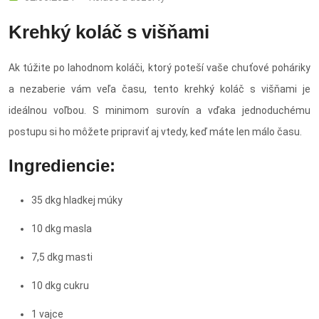
Krehký koláč s višňami
Ak túžite po lahodnom koláči, ktorý poteší vaše chuťové poháriky
a nezaberie vám veľa času, tento krehký koláč s višňami je
ideálnou voľbou. S minimom surovín a vďaka jednoduchému
postupu si ho môžete pripraviť aj vtedy, keď máte len málo času.
Ingrediencie:
35 dkg hladkej múky
10 dkg masla
7,5 dkg masti
10 dkg cukru
1 vajce