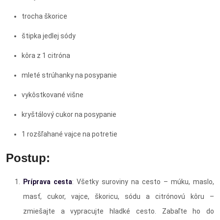
trocha škorice
štipka jedlej sódy
kôra z 1 citróna
mleté strúhanky na posypanie
vykôstkované višne
kryštálový cukor na posypanie
1 rozšľahané vajce na potretie
Postup:
Príprava cesta
: Všetky suroviny na cesto – múku, maslo,
masť, cukor, vajce, škoricu, sódu a citrónovú kôru –
zmiešajte a vypracujte hladké cesto. Zabaľte ho do