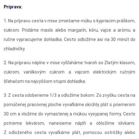
Príprava:
1. Na prípravu cesta v mise zmiešame múku s kypriacim práškom,
cukrom. Pridáme maslo alebo margarín, kôru, vajce a arómu a
ručne vypracujeme dohladka. Cesto odložíme asi na 30 minút do
chladničky.
2. Na prípravu náplne v mise vyšľaháme tvaroh so Zlatým klasom,
cukrom, vanilkovým cukrom a vajcom elektrickým ručným
šľahačom na najvyššom stupni dohladka.
3. Z cesta odoberieme 1/3 a odložíme bokom. Zo zvyšku cesta na
pomúčenej pracovnej ploche vyvaľkáme okrúhly plát s priemerom
30 cm a vložíme do vymastenej a múkou vysypanej formy. Cesto
potrieme lekvárom, nanesieme náplň a obložíme slivkami.
Z odloženého cesta vyvaľkáme plát, pomocou ostrôžky alebo