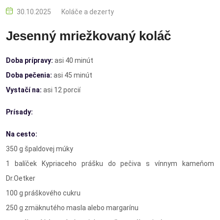
30.10.2025
Koláče a dezerty
Jesenný mriežkovaný koláč
Doba prípravy:
asi 40 minút
Doba pečenia:
asi 45 minút
Vystačí na:
asi 12 porcií
Prísady:
Na cesto:
350 g špaldovej múky
1 balíček Kypriaceho prášku do pečiva s vínnym kameňom
Dr.Oetker
100 g práškového cukru
250 g zmäknutého masla alebo margarínu