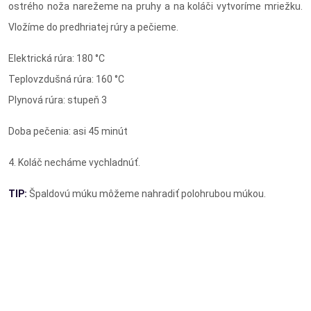
ostrého noža narežeme na pruhy a na koláči vytvoríme mriežku.
Vložíme do predhriatej rúry a pečieme.
Elektrická rúra: 180 °C
Teplovzdušná rúra: 160 °C
Plynová rúra: stupeň 3
Doba pečenia: asi 45 minút
4. Koláč necháme vychladnúť.
TIP:
Špaldovú múku môžeme nahradiť polohrubou múkou.