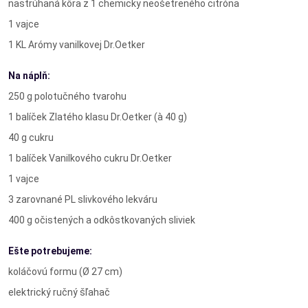
nastrúhaná kôra z 1 chemicky neošetreného citróna
1 vajce
1 KL Arómy vanilkovej Dr.Oetker
Na náplň:
250 g polotučného tvarohu
1 balíček Zlatého klasu Dr.Oetker (à 40 g)
40 g cukru
1 balíček Vanilkového cukru Dr.Oetker
1 vajce
3 zarovnané PL slivkového lekváru
400 g očistených a odkôstkovaných sliviek
Ešte potrebujeme:
koláčovú formu (Ø 27 cm)
elektrický ručný šľahač