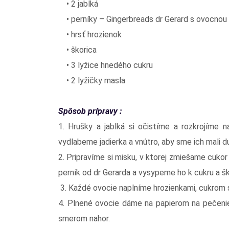
• 2 jablká
• perníky – Gingerbreads dr Gerard s ovocnou
• hrsť hrozienok
• škorica
• 3 lyžice hnedého cukru
• 2 lyžičky masla
Spôsob prípravy :
1. Hrušky a jablká si očistíme a rozkrojíme 
vydlabeme jadierka a vnútro, aby sme ich mali d
2. Pripravíme si misku, v ktorej zmiešame cukor
perník od dr Gerarda a vysypeme ho k cukru a ško
3. Každé ovocie naplníme hrozienkami, cukrom 
4. Plnené ovocie dáme na papierom na pečenie
smerom nahor.