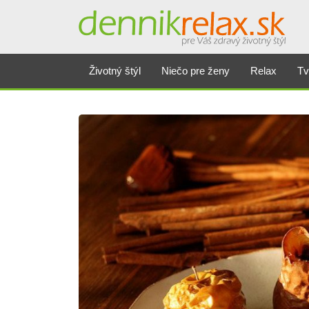
Životný štýl
Niečo pre ženy
Relax
Tv