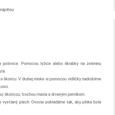
 náplňou
na polovice. Pomocou lyžice alebo škrabky na zeleninu
uté.
 a škoricu. V druhej miske si pomocou vidličky nadrobíme
rici.
so škoricou, trochou masla a drveným perníkom.
 vystlaný plech. Ovocie pokladáme tak, aby plnka bola