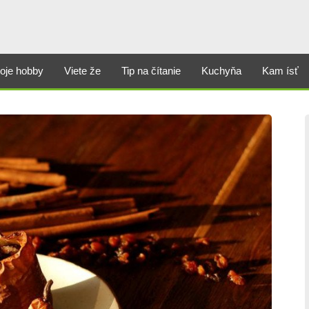
oje hobby
Viete že
Tip na čítanie
Kuchyňa
Kam ísť