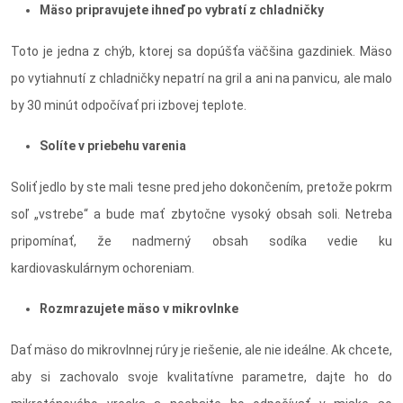
Mäso pripravujete ihneď po vybratí z chladničky
Toto je jedna z chýb, ktorej sa dopúšťa väčšina gazdiniek. Mäso
po vytiahnutí z chladničky nepatrí na gril a ani na panvicu, ale malo
by 30 minút odpočívať pri izbovej teplote.
Solíte v priebehu varenia
Soliť jedlo by ste mali tesne pred jeho dokončením, pretože pokrm
soľ „vstrebe“ a bude mať zbytočne vysoký obsah soli. Netreba
pripomínať, že nadmerný obsah sodíka vedie ku
kardiovaskulárnym ochoreniam.
Rozmrazujete mäso v mikrovlnke
Dať mäso do mikrovlnnej rúry je riešenie, ale nie ideálne. Ak chcete,
aby si zachovalo svoje kvalitatívne parametre, dajte ho do