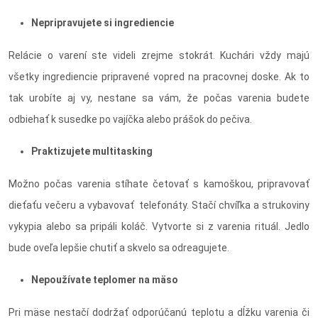
Nepripravujete si ingrediencie
Relácie o varení ste videli zrejme stokrát. Kuchári vždy majú
všetky ingrediencie pripravené vopred na pracovnej doske. Ak to
tak urobíte aj vy, nestane sa vám, že počas varenia budete
odbiehať k susedke po vajíčka alebo prášok do pečiva.
Praktizujete multitasking
Možno počas varenia stíhate četovať s kamoškou, pripravovať
dieťaťu večeru a vybavovať telefonáty. Stačí chvíľka a strukoviny
vykypia alebo sa pripáli koláč. Vytvorte si z varenia rituál. Jedlo
bude oveľa lepšie chutiť a skvelo sa odreagujete.
Nepoužívate teplomer na mäso
Pri mäse nestačí dodržať odporúčanú teplotu a dĺžku varenia či