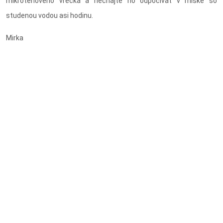
mikroténového vrecka a nechajte ho odpočívať v miske so
studenou vodou asi hodinu.
Mirka