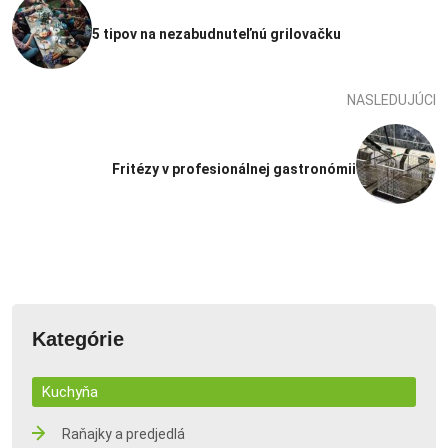
5 tipov na nezabudnuteľnú grilovačku
NASLEDUJÚCI
Fritézy v profesionálnej gastronómii
Kategórie
Kuchyňa
Raňajky a predjedlá