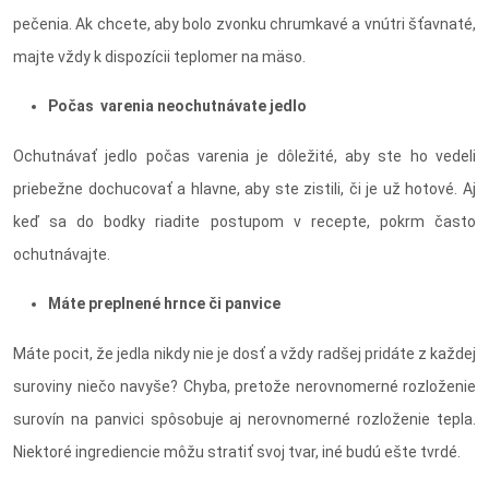
pečenia. Ak chcete, aby bolo zvonku chrumkavé a vnútri šťavnaté,
majte vždy k dispozícii teplomer na mäso.
Počas varenia neochutnávate jedlo
Ochutnávať jedlo počas varenia je dôležité, aby ste ho vedeli
priebežne dochucovať a hlavne, aby ste zistili, či je už hotové. Aj
keď sa do bodky riadite postupom v recepte, pokrm často
ochutnávajte.
Máte preplnené hrnce či panvice
Máte pocit, že jedla nikdy nie je dosť a vždy radšej pridáte z každej
suroviny niečo navyše? Chyba, pretože nerovnomerné rozloženie
surovín na panvici spôsobuje aj nerovnomerné rozloženie tepla.
Niektoré ingrediencie môžu stratiť svoj tvar, iné budú ešte tvrdé.