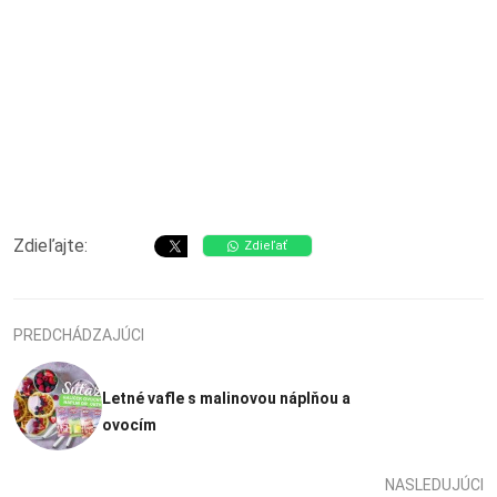
Zdieľajte:
Zdieľať
PREDCHÁDZAJÚCI
Letné vafle s malinovou náplňou a
ovocím
NASLEDUJÚCI