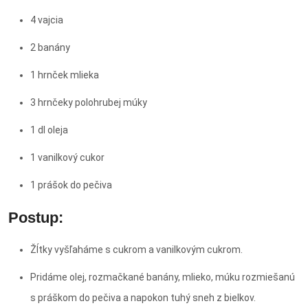
4 vajcia
2 banány
1 hrnček mlieka
3 hrnčeky polohrubej múky
1 dl oleja
1 vanilkový cukor
1 prášok do pečiva
Postup:
Žĺtky vyšľaháme s cukrom a vanilkovým cukrom.
Pridáme olej, rozmačkané banány, mlieko, múku rozmiešanú
s práškom do pečiva a napokon tuhý sneh z bielkov.