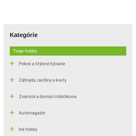
Kategórie
Tvoje hobby
Pekné a štýlové bývanie
Záhrada, rastliny a kvety
Zvieratá a domáci miláčikovia
Automagazín
Iné hobby