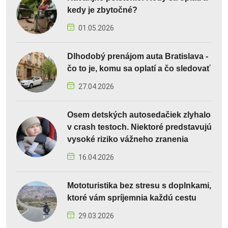
kedy je zbytočné?
01.05.2026
Dlhodobý prenájom auta Bratislava -
čo to je, komu sa oplatí a čo sledovať
27.04.2026
Osem detských autosedačiek zlyhalo
v crash testoch. Niektoré predstavujú
vysoké riziko vážneho zranenia
16.04.2026
Mototuristika bez stresu s doplnkami,
ktoré vám spríjemnia každú cestu
29.03.2026