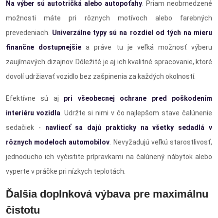
Na výber sú autotričká alebo autopoťahy
. Priam neobmedzené
možnosti máte pri rôznych motívoch alebo farebných
prevedeniach.
Univerzálne typy sú na rozdiel od tých na mieru
finančne dostupnejšie
a práve tu je veľká možnosť výberu
zaujímavých dizajnov. Dôležité je aj ich kvalitné spracovanie, ktoré
dovolí udržiavať vozidlo bez zašpinenia za každých okolností.
Efektívne sú aj
pri všeobecnej ochrane pred poškodením
interiéru vozidla
. Udržte si nimi v čo najlepšom stave čalúnenie
sedačiek -
navliecť sa dajú prakticky na všetky sedadlá v
rôznych modeloch automobilov
. Nevyžadujú veľkú starostlivosť,
jednoducho ich vyčistite prípravkami na čalúnený nábytok alebo
vyperte v práčke pri nízkych teplotách.
Ďalšia doplnková výbava pre maximálnu
čistotu