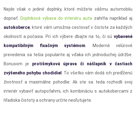
Nejde však o jediné doplnky, ktoré môžete vášmu automobilu
dopriať.
Doplnková výbava do interiéru auta
zahŕňa napríklad aj
autokoberce
, ktoré vám umožnia cestovať v čistote za každých
okolností a počasia. Pri ich výbere dbajte na to, či sú
vybavené
kompatibilným fixačným systémom
. Moderné velúrové
prevedenia sa tešia popularite aj vďaka ich jednoduchej údržbe.
Bonusom je
protišmyková úprava či nášlapník v častiach
zvýšeného pohybu chodidiel
. To všetko vám dodá ich predĺženú
životnosť a maximálne pohodlie. Ak ste sa teda rozhodli svoj
interiér vybaviť autopoťahmi, ich kombináciu s autokobercami z
hľadiska čistoty a ochrany určite neoľutujete.