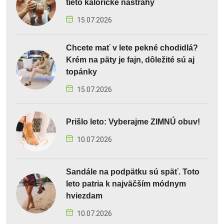
tieto kalorické nástrahy
15.07.2026
Chcete mať v lete pekné chodidlá?
Krém na päty je fajn, dôležité sú aj
topánky
15.07.2026
Prišlo leto: Vyberajme ZIMNÚ obuv!
10.07.2026
Sandále na podpätku sú späť. Toto
leto patria k najväčším módnym
hviezdam
10.07.2026