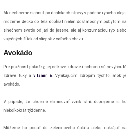
Ak nechceme siahnuť po doplnkoch stravy v podobe rybieho oleja,
môžeme déčko do tela dopĺňať nielen dostatočným pobytom na
slnečnom svetle od jari do jesene, ale aj konzumáciou rýb alebo
vaječných žĺtok od sliepok z voľného chovu.
Avokádo
Pre pružnosť pokožky, jej celkové zdravie i ochranu sú nevyhnuté
zdravé tuky a
vitamín E
. Vynikajúcim zdrojom týchto látok je
avokádo.
V prípade, že chceme eliminovať vznik strií, doprajeme si ho
niekoľkokrát týždenne.
Môžeme ho pridať do zeleninového šalátu alebo nakrájať na