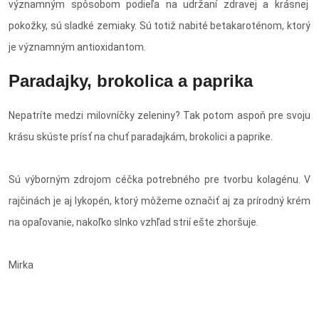
významným spôsobom podieľa na udržaní zdravej a krásnej
pokožky, sú sladké zemiaky. Sú totiž nabité betakaroténom, ktorý
je významným antioxidantom.
Paradajky, brokolica a paprika
Nepatríte medzi milovníčky zeleniny? Tak potom aspoň pre svoju
krásu skúste prísť na chuť paradajkám, brokolici a paprike.
Sú výborným zdrojom céčka potrebného pre tvorbu kolagénu. V
rajčinách je aj lykopén, ktorý môžeme označiť aj za prírodný krém
na opaľovanie, nakoľko slnko vzhľad strií ešte zhoršuje.
Mirka