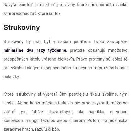
Navyše existujú aj niektoré potraviny, ktoré nám pomôžu vzniku
strií predchádzať. Ktoré sú to?
Strukoviny
Strukoviny by mali byť v našom jedálnom lístku zastúpené
minimálne dva razy týždenne
, pretože obsahujú množstvo
prospešných látok, vrátane bielkovín. Práve proteíny sú dôležité
pre výrobu kolagénu zodpovedného za pevnosť a pružnosť našej
pokožky.
Ktoré strukoviny si vybrať? Čím pestrejšiu škálu zvolíme, tým
lepšie. Ak na konzumáciu strukovín nie sme zvyknutí, môžeme
začať tými ľahšie stráviteľnými, ako napríklad červenou
šošovicou, mungo fazuľou alebo cícerom. Potom do jedálnička
zaradíme hrach, fazuľu či bôb.