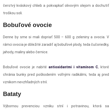
čerstvý kváskový chlieb a pokvapkať olivovým olejom a dochutiť
troškou soli.
Bobuľové ovocie
Denne by sme si mali dopriať 500 – 600 g zeleniny a ovocia. V
rámci ovocia je dôležité zaradiť aj bobuľové plody, teda čučoriedky,
jahody, maliny alebo černice.
Bobuľové ovocie je nabité
antioxidantmi i vitamínom C
, ktoré
chránia bunky pred poškodením voľnými radikálmi, teda aj pred
vznikom nevzhľadných strií.
Bataty
Výbornou prevenciou vzniku strií i potravinou, ktorá sa