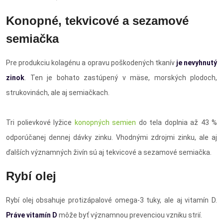
Konopné, tekvicové a sezamové
semiačka
Pre produkciu kolagénu a opravu poškodených tkanív
je nevyhnutý
zinok
. Ten je bohato zastúpený v mäse, morských plodoch,
strukovinách, ale aj semiačkach.
Tri polievkové lyžice
konopných semien
do tela doplnia až 43 %
odporúčanej dennej dávky zinku. Vhodnými zdrojmi zinku, ale aj
ďalších významných živín sú aj tekvicové a sezamové semiačka.
Rybí olej
Rybí olej obsahuje protizápalové omega-3 tuky, ale aj vitamín D.
Práve vitamín D
môže byť významnou prevenciou vzniku strií.