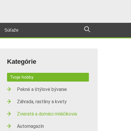
Súťaže
Kategórie
Tvoje hobby
Pekné a štýlové bývanie
Záhrada, rastliny a kvety
Zvieratá a domáci miláčikovia
Automagazín