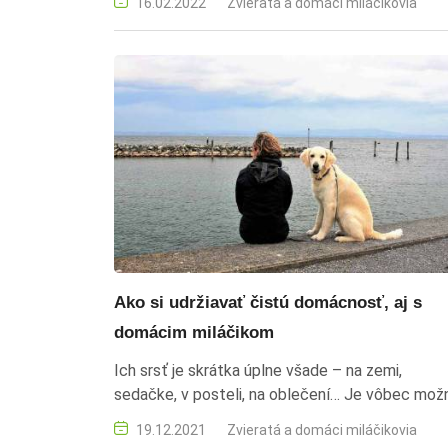
16.02.2022
Zvieratá a domáci miláčikovia
Ako si udržiavať čistú domácnosť, aj s
domácim miláčikom
Ich srsť je skrátka úplne všade – na zemi,
sedačke, v posteli, na oblečení… Je vôbec mož
tomu zabrániť?
19.12.2021
Zvieratá a domáci miláčikovia