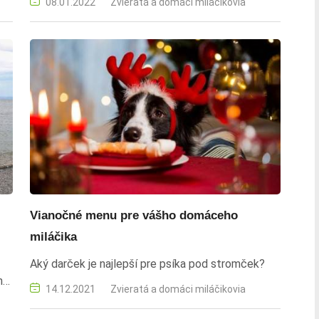
08.01.2022
Zvieratá a domáci miláčikovia
Vianočné menu pre vášho domáceho
miláčika
Aký darček je najlepší pre psíka pod stromček?
né
14.12.2021
Zvieratá a domáci miláčikovia