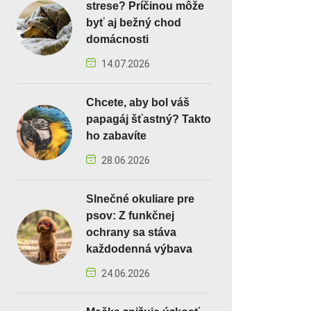
strese? Príčinou môže
byť aj bežný chod
domácnosti
14.07.2026
Chcete, aby bol váš
papagáj šťastný? Takto
ho zabavíte
28.06.2026
Slnečné okuliare pre
psov: Z funkčnej
ochrany sa stáva
každodenná výbava
24.06.2026