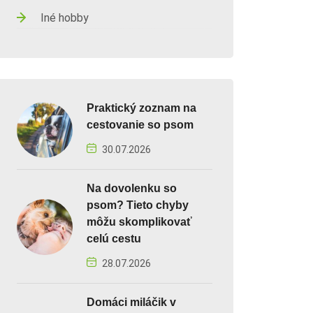
Iné hobby
Praktický zoznam na
cestovanie so psom
30.07.2026
Na dovolenku so
psom? Tieto chyby
môžu skomplikovať
celú cestu
28.07.2026
Domáci miláčik v