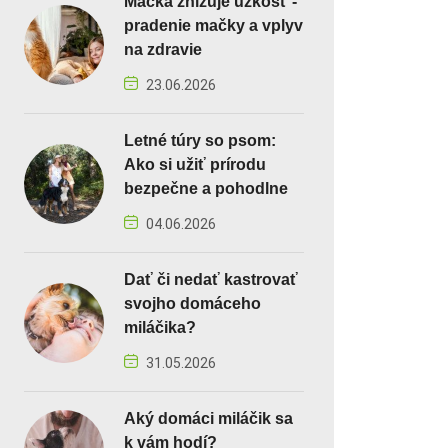
Mačka znižuje úzkosť -
pradenie mačky a vplyv
na zdravie
23.06.2026
Letné túry so psom:
Ako si užiť prírodu
bezpečne a pohodlne
04.06.2026
Dať či nedať kastrovať
svojho domáceho
miláčika?
31.05.2026
Aký domáci miláčik sa
k vám hodí?