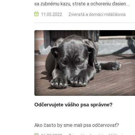
sa zubnému kazu, strate a ochoreniu ďasien.
Dôležitosť starostlivosti o zuby psov je rovnak
11.05.2022
Zvieratá a domáci miláčikovia
dôležitá!
Odčervujete vášho psa správne?
Ako často by sme mali psa odčervovať?