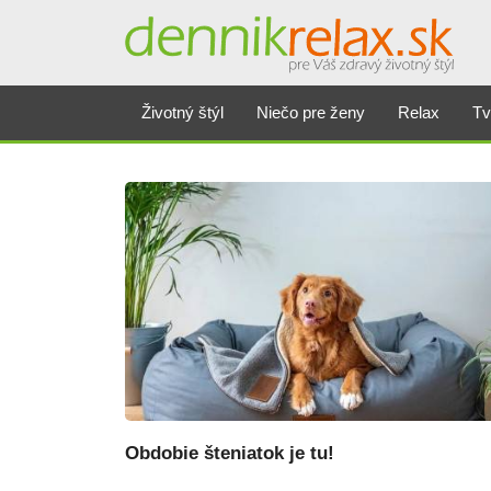
Dennikrelax
Životný štýl
Niečo pre ženy
Relax
Tv
Obdobie šteniatok je tu!