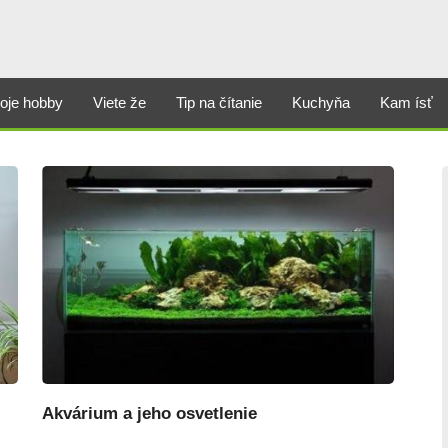
oje hobby
Viete že
Tip na čítanie
Kuchyňa
Kam ísť
Akvárium a jeho osvetlenie