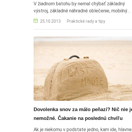
V žiadnom batohu by nemal chýbať základný
výstroj, základné náhradné oblečenie, mobilný
telefón, malá lekárnička, dostatok tekutín a
25.10.2013
Praktické rady a tipy
chutnej stravy.
Dovolenka snov za málo peňazí? Nič nie j
nemožné. Čakanie na poslednú chvíľu
Ak je niekomu v podstate jedno, kam ide, hlavne