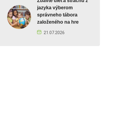
Zbavte dieťa strachu z
jazyka výberom
správneho tábora
založeného na hre
21.07.2026