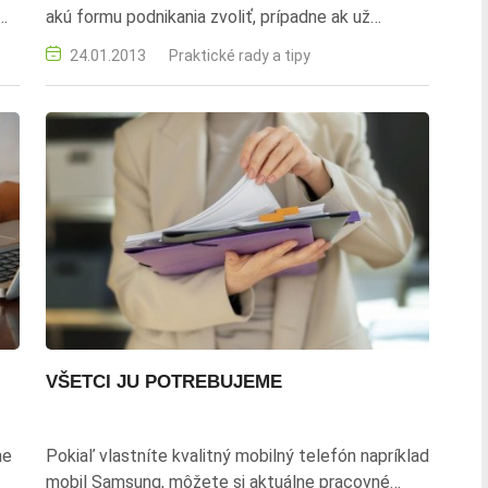
akú formu podnikania zvoliť, prípadne ak už
a
podnikáte a potrebujete zrealizovať zmeny v
24.01.2013
Praktické rady a tipy
enu
spoločnosti stačí sa obrátiť na odborníkov z
Fontionel.sk.
VŠETCI JU POTREBUJEME
ne
Pokiaľ vlastníte kvalitný mobilný telefón napríklad
mobil Samsung, môžete si aktuálne pracovné