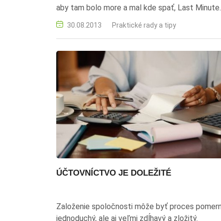
aby tam bolo more a mal kde spať, Last Minute
môže byť skvelým riešením, kedy získa pobyt z
30.08.2013
Praktické rady a tipy
cenu letenky alebo all inclusive dovolenku za c
autobusovej dopravy.
ÚČTOVNÍCTVO JE DOLEŽITÉ
Založenie spoločnosti môže byť proces pomer
jednoduchý, ale aj veľmi zdĺhavý a zložitý.