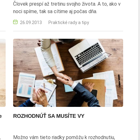
Človek prespí až tretinu svojho života. A to, ako v
noci spíme, tak sa cítime aj počas dňa.
26.09.2013
Praktické rady a tipy
e
ROZHODNÚŤ SA MUSÍTE VY
,
Možno vám tieto riadky pomôžu k rozhodnutiu,