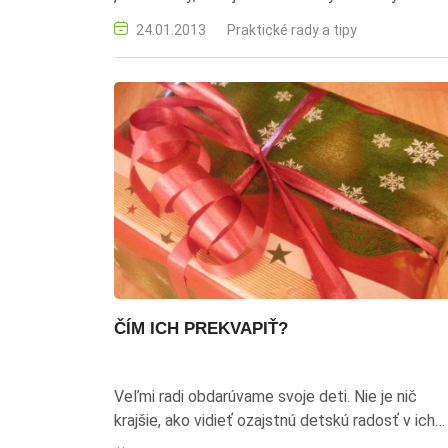
24.01.2013
Praktické rady a tipy
ČÍM ICH PREKVAPIŤ?
Veľmi radi obdarúvame svoje deti. Nie je nič
krajšie, ako vidieť ozajstnú detskú radosť v ich
malých očkách.