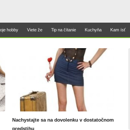
oje hobby
Viete že
Tip na čítanie
Kuchyňa
Kam ísť
Nachystajte sa na dovolenku v dostatočnom
predstihu