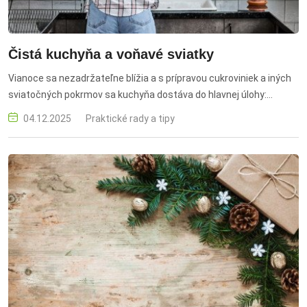
Čistá kuchyňa a voňavé sviatky
Vianoce sa nezadržateľne blížia a s prípravou cukroviniek a iných
sviatočných pokrmov sa kuchyňa dostáva do hlavnej úlohy:
pečenie, varenie, zdobenie a ďalšie prípravy znamenajú, že
04.12.2025
Praktické rady a tipy
kuchyňa a jej okolie dostávajú poriadne zabrať – je potrebné sa
vybaviť účinnými čistiacimi prostriedkami. S pomocníkmi od
FeelEco si môžete byť istí, že nielen fungujú bez kompromisov, ale
tiež že neobsahujú dráždivú chémiu, ktorá do kuchyne nepatrí.
Prípravky FeelEco sú účinné, ale zároveň šetrné k pokožke
všetkých členov rodiny a taktiež k prírode.