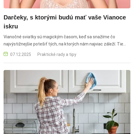
Darčeky, s ktorými budú mať vaše Vianoce
iskru
Vianočné sviatky sú magickým časom, keď sa snažíme čo
najvýstižnejšie potešiť tých, na ktorých nám najviac záleží. Tie
najvzácnejšie prekvapenia však neležia len pod stromčekom.
07.12.2025
Praktické rady a tipy
Skutočné kúzlo Vianoc sa skrýva v maličkostiach – v momente
úprimného úsmevu, v radosti a vedomí, že niekto s láskou myslel
práve na nás.