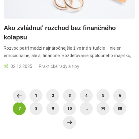
Ako zvládnuť rozchod bez finančného
kolapsu
Rozvod patrí medzi najnáročnejšie životné situácie – nielen
emocionálne, ale aj finančne. Rozdeľovanie spoločného majetku,
hypotéky, výživné či nové rozpočty sú témy, ktoré dokážu
02.12.2025
Praktické rady a tipy
zamávať aj so stabilnou domácnosťou. Odborník na osobné
financie JUDr. Andrej Králik zo spoločnosti PARTNERS prináša rady,
ako sa na rozvod pripraviť, ako zvládnuť jeho dôsledky a čo spraviť,
aby sa z finančného hľadiska nestal životným krachom.
1
2
3
4
5
6
7
8
9
10
...
79
80