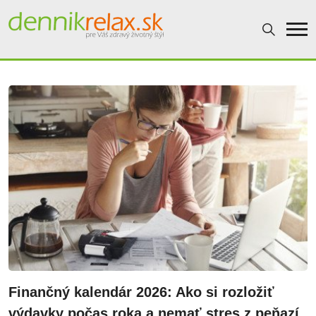
Dennikrelax
Finančný kalendár 2026: Ako si rozložiť
výdavky počas roka a nemať stres z peňazí