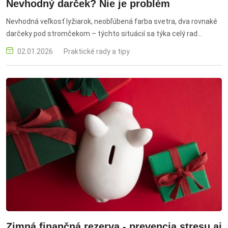
Nevhodný darček? Nie je problém
Nevhodná veľkosť lyžiarok, neobľúbená farba svetra, dva rovnaké
darčeky pod stromčekom – týchto situácií sa týka celý rad
otázok, s ktorými sa na dTest spotrebitelia po Vianociach
02.01.2026
Praktické rady a tipy
obracajú. Ako s nevhodnými darčekmi naložiť?
Zimná finančná rezerva - prevencia stresu aj