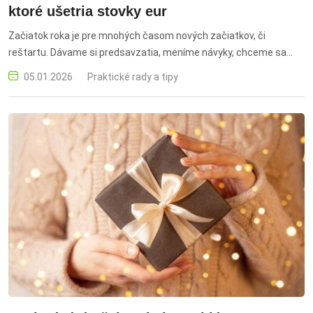
ktoré ušetria stovky eur
Začiatok roka je pre mnohých časom nových začiatkov, či
reštartu. Dávame si predsavzatia, meníme návyky, chceme sa
cítiť lepšie, zdravšie a pokojnejšie. A práve teraz je ideálna
05.01.2026
Praktické rady a tipy
príležitosť začať odznova aj s vlastnými financiami, lepšie
hospodáriť, zbaviť sa zlozvykov a urobiť si poriadok v domácom
rozpočte. Zvlášť preto, že rok 2026 nebude jednoduchý. Mnohé
domácnosti budú opatrnejšie míňať a viac zvažovať každé euro. O
to viac sa oplatí mať vo svojich peniazoch systém, rezervu a plán.