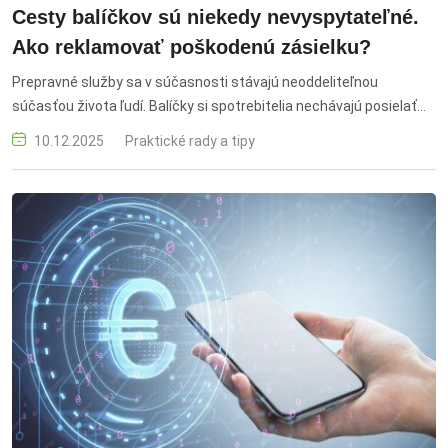
Cesty balíčkov sú niekedy nevyspytateľné.
Ako reklamovať poškodenú zásielku?
Prepravné služby sa v súčasnosti stávajú neoddeliteľnou
súčasťou života ľudí. Balíčky si spotrebitelia nechávajú posielať
nielen domov a do práce, ale aj do výdajných boxov, ktoré neustále
10.12.2025
Praktické rady a tipy
pribúdajú. Hoci stále väčšie množstvo zásielok obsahuje tovar
zakúpený na e-shopoch, balíček môže zaslať každý.