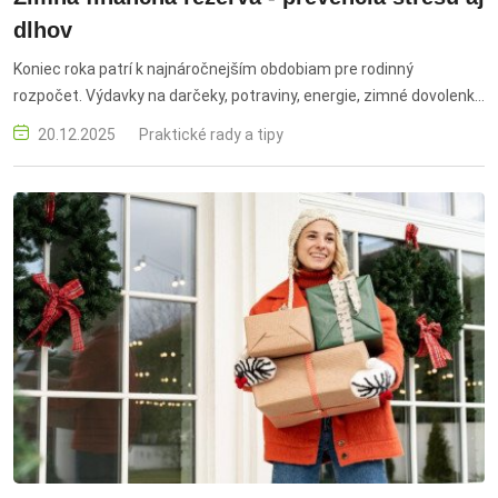
dlhov
Koniec roka patrí k najnáročnejším obdobiam pre rodinný
rozpočet. Výdavky na darčeky, potraviny, energie, zimné dovolenky
a oslavy sviatkov sa často stretávajú s „dlhým januárom“ –
20.12.2025
Praktické rady a tipy
obdobím, keď výplata buď mešká, alebo jednoducho nestačí.
Odborníci preto odporúčajú myslieť na zimnú rezervu ešte pred
Vianocami.