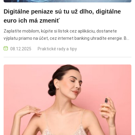
Digitálne peniaze sú tu už dlho, digitálne
euro ich má zmeniť
Zaplatíte mobilom, kúpite si lístok cez aplikáciu, dostanete
výplatu priamo na účet, cez internet banking uhradíte energie. Bez
hotovosti, bez papierov, bez návštevy banky. Digitálne peniaze už
08.12.2025
Praktické rady a tipy
dávno používame, aj keď si to často neuvedomujeme.