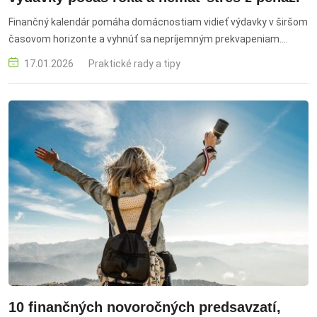
Finančný kalendár pomáha domácnostiam vidieť výdavky v širšom
časovom horizonte a vyhnúť sa nepríjemným prekvapeniam.
Nejde pritom o komplikovaný nástroj, ale o jednoduchý systém,
17.01.2026
Praktické rady a tipy
ktorý dáva financiám poriadok. Finančný kalendár 2026, výdavky,
rodinný rozpočet, plánovanie, stres z peňazí, mesačné výdavky,
jarné prázdniny, Veľká noc, dovolenka, školský rok, Vianoce,
financie, rezerva, rozdelenie výdavkov, plán, poriadok v peniazoch,
jednoduchý systém, nepravidelné výdavky, kontrola poistiek,
tábory, krúžky, neočakávané situácie, finančná disciplína, odborník,
Peter Gerhát, odkladanie peňazí, turistika, služby, plánované
výdavky, zimné prípravy, rodina, prehľad, pokrytie výdavkov
10 finančných novoročných predsavzatí,