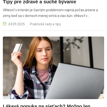
Tipy pre zdravé a suché bývanie
Vlhkosť v interiéri je častým problémom najmä počas jesene a
zimy, keď sa v domoch menej vetrá a viac kúri. vlhkosť v
domácnosti, ako odstrániť vlhkosť, plesne v byte, odvlhčovač
24.09.2025
Praktické rady a tipy
vzduchu, zdravé bývanie, dom bez plesní, ochrana domácnosti
pred vlhkosťou, vetranie bytu, pohlcovač vlhkosti
Lákavá ponuka na sieťach? Možno len