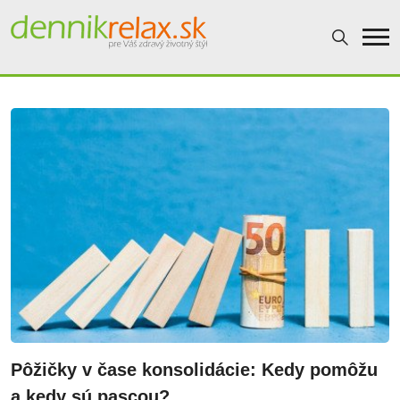
Dennikrelax
Pôžičky v čase konsolidácie: Kedy pomôžu
a kedy sú pascou?