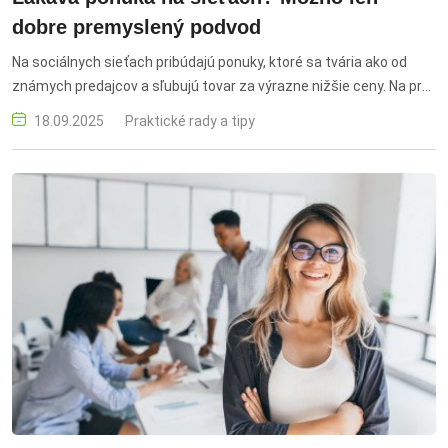
dobre premyslený podvod
Na sociálnych sieťach pribúdajú ponuky, ktoré sa tvária ako od
známych predajcov a sľubujú tovar za výrazne nižšie ceny. Na prvý
pohľad pôsobia dôveryhodne – používajú názvy značiek, ich
18.09.2025
Praktické rady a tipy
vizuálnu identitu a pozitívne komentáre. dTest