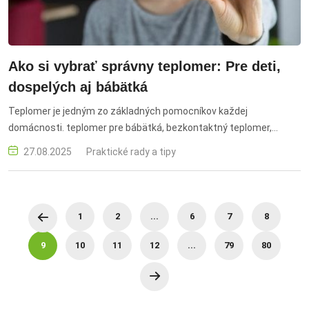
Ako si vybrať správny teplomer: Pre deti,
dospelých aj bábätká
Teplomer je jedným zo základných pomocníkov každej
domácnosti. teplomer pre bábätká, bezkontaktný teplomer,
digitálny teplomer, ako merať teplotu dieťaťa, meranie horúčky,
27.08.2025
Praktické rady a tipy
detský teplomer, ušný teplomer, čelový teplomer, zdravotná
starostlivosť o dieťa, bábätko horúčka
1
2
...
6
7
8
9
10
11
12
...
79
80