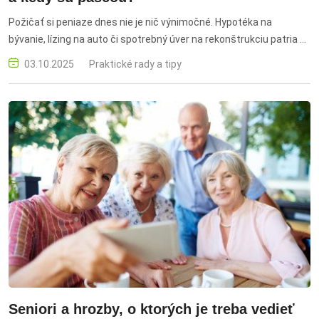
Požičať si peniaze dnes nie je nič výnimočné. Hypotéka na
bývanie, lízing na auto či spotrebný úver na rekonštrukciu patria k
bežným súčastiam rodinných rozpočtov. Problém nastáva vtedy,
03.10.2025
Praktické rady a tipy
keď sa z pôžičiek stane nástroj na financovanie bežnej spotreby –
dovolenky, darčekov či elektroniky. PARTNERS
Seniori a hrozby, o ktorých je treba vedieť