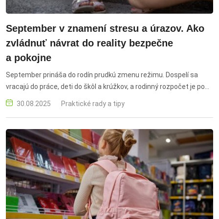
September v znamení stresu a úrazov. Ako
zvládnuť návrat do reality bezpečne
a pokojne
September prináša do rodín prudkú zmenu režimu. Dospelí sa
vracajú do práce, deti do škôl a krúžkov, a rodinný rozpočet je po
dovolenkách a nákupoch školských potrieb poriadne napnutý.
30.08.2025
Praktické rady a tipy
Zatiaľ čo deti sršia energiou, rodičia hľadajú spôsob, ako zvládnuť
logistiku aj každodenný stres. Aj preto sa po letných prázdninách
často objavuje tzv. post-holiday blues – únava a ťažší návrat do
rutiny.