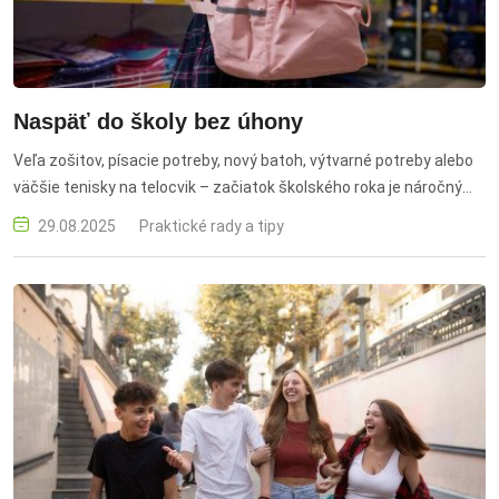
Naspäť do školy bez úhony
Veľa zošitov, písacie potreby, nový batoh, výtvarné potreby alebo
väčšie tenisky na telocvik – začiatok školského roka je náročný
nielen pre deti, ale aj pre rodičov. Rodinný rozpočet dostáva
29.08.2025
Praktické rady a tipy
poriadne zabrať a snaha ušetriť je preto úplne prirodzená. Lenže
lacný nákup sa nemusí vždy vyplatiť. Ako sa pri školských
nákupoch nepopáliť? dTest