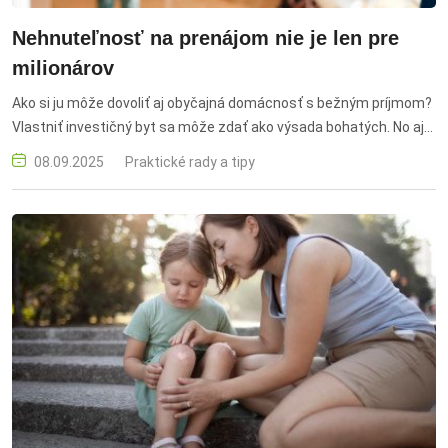
Nehnuteľnosť na prenájom nie je len pre
milionárov
Ako si ju môže dovoliť aj obyčajná domácnosť s bežným príjmom?
Vlastniť investičný byt sa môže zdať ako výsada bohatých. No aj
bežná slovenská domácnosť s príjmom do 2 000 eur mesačne si
08.09.2025
Praktické rady a tipy
dokáže zadovážiť nehnuteľnosť na prenájom – ak vie, ako na to.