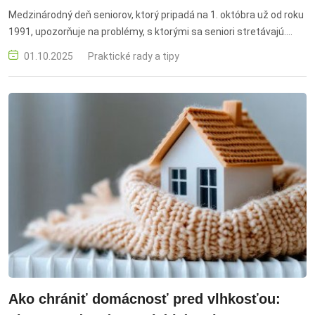
Medzinárodný deň seniorov, ktorý pripadá na 1. októbra už od roku
1991, upozorňuje na problémy, s ktorými sa seniori stretávajú.
Okrem prirodzených prejavov starnutia medzi ne patrí aj
01.10.2025
Praktické rady a tipy
zneužívanie ich dôvery – či už v osobnom kontakte, alebo čoraz
častejšie v online prostredí. dTest
Ako chrániť domácnosť pred vlhkosťou: