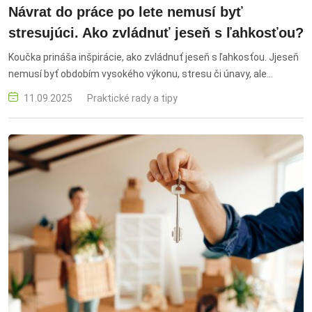
Návrat do práce po lete nemusí byť
stresujúci. Ako zvládnuť jeseň s ľahkosťou?
Koučka prináša inšpirácie, ako zvládnuť jeseň s ľahkosťou. Jjeseň
nemusí byť obdobím vysokého výkonu, stresu či únavy, ale
môžeme byť aj pozvaním vrátiť sa k sebe samému návrat do
11.09.2025
Praktické rady a tipy
práce, po lete, nemusí byť stresujúci, zvládnuť jeseň, s ľahkosťou,
prechod, zmena počasia, jesenné rituály, zdroj energie, duševná
pohoda, pomalý štart