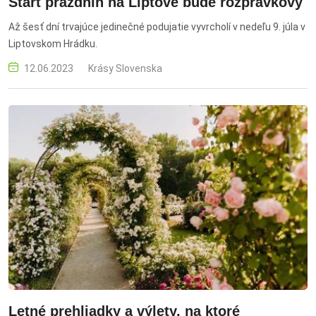
Štart prázdnin na Liptove bude rozprávkový
Až šesť dní trvajúce jedinečné podujatie vyvrcholí v nedeľu 9. júla v
Liptovskom Hrádku.
12.06.2023
Krásy Slovenska
Letné prehliadky a výlety, na ktoré