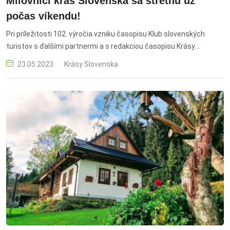
Milovníci krás Slovenska sa stretnú už
počas víkendu!
Pri príležitosti 102. výročia vzniku časopisu Klub slovenských
turistov s ďalšími partnermi a s redakciou časopisu Krásy
Slovenska organizujú 58. Stretnutie čitateľov časopisu Krásy
23.05.2023
Krásy Slovenska
Slovenska.