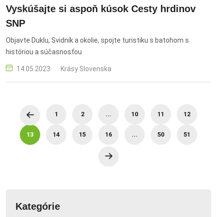
Vyskúšajte si aspoň kúsok Cesty hrdinov
SNP
Objavte Duklu, Svidník a okolie, spojte turistiku s batohom s
históriou a súčasnosťou
14.05.2023
Krásy Slovenska
1
2
...
10
11
12
13
14
15
16
...
50
51
Kategórie