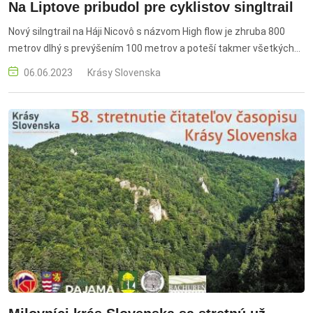
Na Liptove pribudol pre cyklistov singltrail
Nový silngtrail na Háji Nicovô s názvom High flow je zhruba 800
metrov dlhý s prevýšením 100 metrov a poteší takmer všetkých
milovníkov horských bicyklov
06.06.2023
Krásy Slovenska