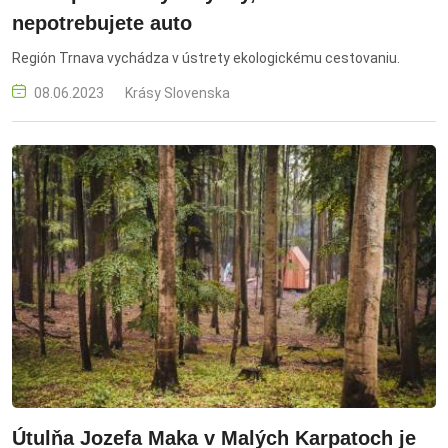
nepotrebujete auto
Región Trnava vychádza v ústrety ekologickému cestovaniu.
08.06.2023
Krásy Slovenska
Útulňa Jozefa Maka v Malých Karpatoch je