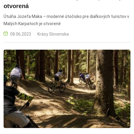
otvorená
Útulňa Jozefa Maka – moderné útočisko pre diaľkových turistov v
Malých Karpatoch je otvorené
08.06.2023
Krásy Slovenska