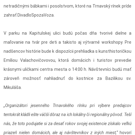
netradičnými bábkami i posolstvom, ktoré na Trnavský rínek príde
zahrať DivadloSpozaVoza.
V parku na Kapitulskej ulici budú počas dňa tvorivé dielne a
maľovanie na tvár pre deti a takisto aj výtvarné workshopy. Pre
nadšencov histórie bude k dispozícii prehliadka s kunsthistoričkou
Emíliou Valachovičovovou, ktorá domácich i turistov prevedie
krásnymi uličkami centra mesta o 14:00 h. Návštevníci budú mať
zároveň možnosť nahliadnuť do kostnice za Bazilikou sv.
Mikuláša.
„Organizátori jesenného Trnavského rínku pri výbere predajcov
tentokrát kládli ešte väčší dôraz na ich lokálny či regionálny pôvod. Teší
nás, že toto podujatie si za desať rokov svojej existencie získalo veľkú
priazeň nielen domácich, ale aj návštevníkov z iných miest,“
hovorí