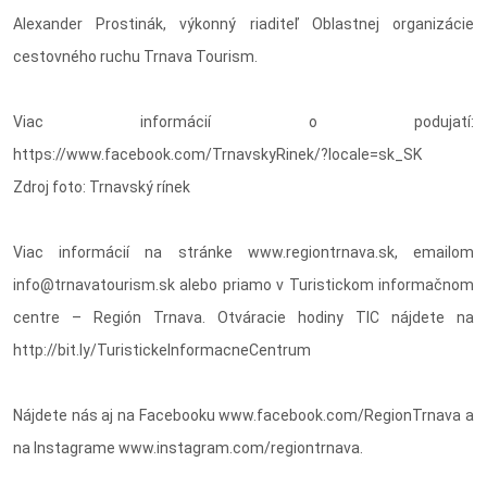
Alexander Prostinák, výkonný riaditeľ Oblastnej organizácie
cestovného ruchu Trnava Tourism.
Viac informácií o podujatí:
https://www.facebook.com/TrnavskyRinek/?locale=sk_SK
Zdroj foto: Trnavský rínek
Viac informácií na stránke www.regiontrnava.sk, emailom
info@trnavatourism.sk alebo priamo v Turistickom informačnom
centre – Región Trnava. Otváracie hodiny TIC nájdete na
http://bit.ly/TuristickeInformacneCentrum
Nájdete nás aj na Facebooku www.facebook.com/RegionTrnava a
na Instagrame www.instagram.com/regiontrnava.