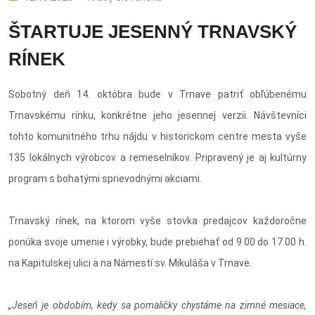
ŠTARTUJE JESENNÝ TRNAVSKÝ
RÍNEK
Sobotný deň 14. októbra bude v Trnave patriť obľúbenému
Trnavskému rínku, konkrétne jeho jesennej verzii. Návštevníci
tohto komunitného trhu nájdu v historickom centre mesta vyše
135 lokálnych výrobcov a remeselníkov. Pripravený je aj kultúrny
program s bohatými sprievodnými akciami.
Trnavský rínek, na ktorom vyše stovka predajcov každoročne
ponúka svoje umenie i výrobky, bude prebiehať od 9.00 do 17.00 h.
na Kapitulskej ulici a na Námestí sv. Mikuláša v Trnave.
„Jeseň je obdobím, kedy sa pomaličky chystáme na zimné mesiace,