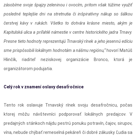
zásobíme svoje špajzy zeleninou i ovocím, pritom však túžime využiť
posledné teplejšie dni na stretnutia či inšpiratívny nákup so šálkou
čerstvej kávy v rukách. Všetko to dotvára krásne miesto, akým je
Kapitulská ulica a priľahlé námestie v centre historického jadra Trnavy.
Presne tieto hodnoty reprezentujú Trnavský rínek a jeho jesennú edíciu
sme prispôsobili lokálnym hodnotám a nášmu regiónu,“
hovorí Matúš
Hlinčík, riaditeľ neziskovej organizácie Bronco, ktorá je
organizátorom podujatia.
Celý rok v znamení oslavy desaťročnice
Tento rok oslavuje Trnavský rínek svoju desaťročnicu, počas
ktorej môžu návštevníci podporovať lokálnych predajcov. V
predajných stánkoch nájdu pestrú ponuku potravín, čajov, sirupov,
vína, nebude chýbať remeselná pekáreň či dobré zákusky. Ľudia sa