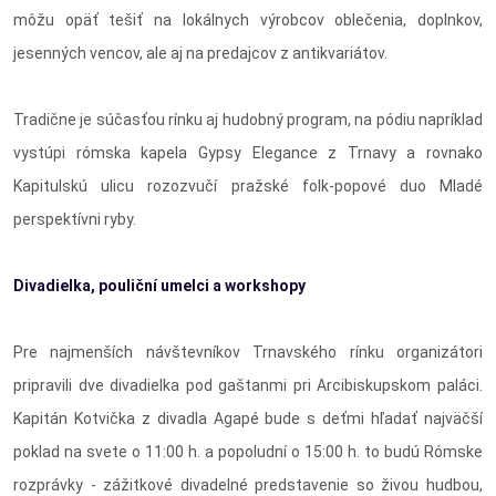
môžu opäť tešiť na lokálnych výrobcov oblečenia, doplnkov,
jesenných vencov, ale aj na predajcov z antikvariátov.
Tradične je súčasťou rínku aj hudobný program, na pódiu napríklad
vystúpi rómska kapela Gypsy Elegance z Trnavy a rovnako
Kapitulskú ulicu rozozvučí pražské folk-popové duo Mladé
perspektívni ryby.
Divadielka, pouliční umelci a workshopy
Pre najmenších návštevníkov Trnavského rínku organizátori
pripravili dve divadielka pod gaštanmi pri Arcibiskupskom paláci.
Kapitán Kotvička z divadla Agapé bude s deťmi hľadať najväčší
poklad na svete o 11:00 h. a popoludní o 15:00 h. to budú Rómske
rozprávky - zážitkové divadelné predstavenie so živou hudbou,