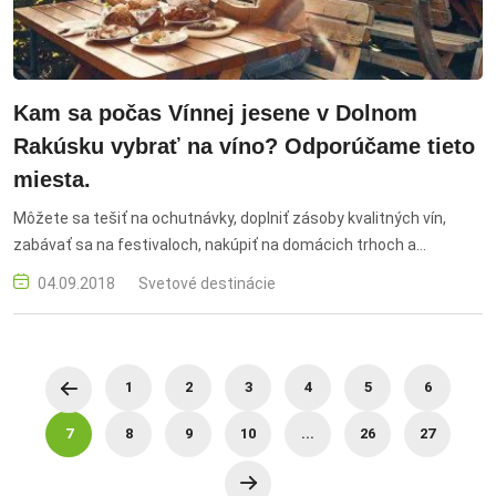
Kam sa počas Vínnej jesene v Dolnom
Rakúsku vybrať na víno? Odporúčame tieto
miesta.
Môžete sa tešiť na ochutnávky, doplniť zásoby kvalitných vín,
zabávať sa na festivaloch, nakúpiť na domácich trhoch a
poprechádzať sa po krásnych viniciach.
04.09.2018
Svetové destinácie
1
2
3
4
5
6
7
8
9
10
...
26
27