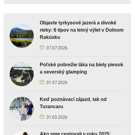
Objavte tyrkysové jazerá a divoké
rieky: 6 tipov na letný výlet v Dolnom
Rakúsku
07.07.2026
Poľské pobrežie láka na biely piesok
a severský glamping
01.07.2026
Keď poznávací zájazd, tak od
Turancaru
31.03.2026
Ako sme cestovali v roku 2025: