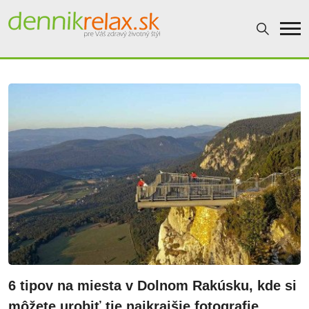
Dennikrelax
6 tipov na miesta v Dolnom Rakúsku, kde si
môžete urobiť tie najkrajšie fotografie