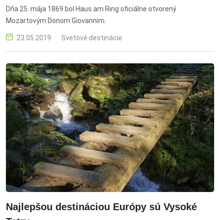
Dňa 25. mája 1869 bol Haus am Ring oficiálne otvorený
Mozartovým Donom Giovannim.
23.05.2019
Svetové destinácie
Najlepšou destináciou Európy sú Vysoké