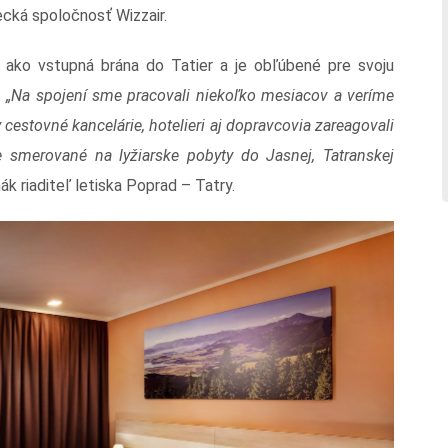
ecká spoločnosť Wizzair.
 ako vstupná brána do Tatier a je obľúbené pre svoju
.
„Na spojení sme pracovali niekoľko mesiacov a veríme
aby cestovné kancelárie, hotelieri aj dopravcovia zareagovali
tne smerované na lyžiarske pobyty do Jasnej, Tatranskej
k riaditeľ letiska Poprad – Tatry.