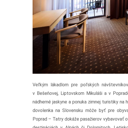
Veľkým lákadlom pre poľských návštevníko
v Bešeňovej, Liptovskom Mikuláši a v Poprad
nádherné jaskyne a ponuka zimnej turistiky na
dovolenka na Slovensku môže byť pre obyvat
Poprad – Tatry dokáže pasažierov vybavovať ov
destináciách v Alpách či Dolomitoch. Letisk