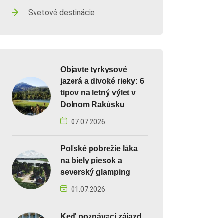
Svetové destinácie
Objavte tyrkysové
jazerá a divoké rieky: 6
tipov na letný výlet v
Dolnom Rakúsku
07.07.2026
Poľské pobrežie láka
na biely piesok a
severský glamping
01.07.2026
Keď poznávací zájazd,