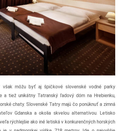
v však môžu byť aj špičkové slovenské vodné parky
e a tiež unikátny Tatranský ľadový dóm na Hrebienku,
 horské chaty. Slovenské Tatry majú čo ponúknuť a zimná
eľov Gdanska a okolia skvelou alternatívou. Letisko
eľa rýchlejšie ako iné letiská v konkurenčných horských
o je v nadmorskej výške 718 metrov. Ide o najvyššie