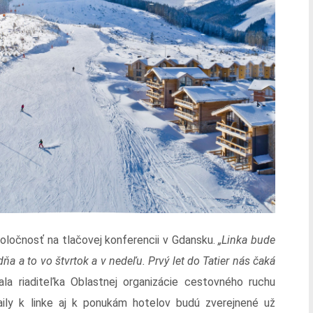
poločnosť na tlačovej konferencii v Gdansku.
„Linka bude
 a to vo štvrtok a v nedeľu. Prvý let do Tatier nás čaká
la riaditeľka Oblastnej organizácie cestovného ruchu
ily k linke aj k ponukám hotelov budú zverejnené už