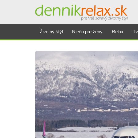
Životný štýl
Niečo pre ženy
Relax
Tv