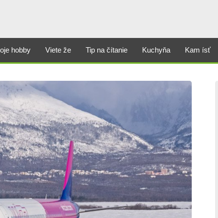
oje hobby
Viete že
Tip na čítanie
Kuchyňa
Kam ísť