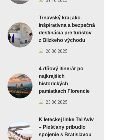
09.10.2025
Trnavský kraj ako
inšpiratívna a bezpečná
destinácia pre turistov
z Blízkeho východu
26.06.2025
4-dňový itinerár po
najkrajších
historických
pamiatkach Florencie
23.06.2025
K leteckej linke Tel Aviv
– Piešťany pribudlo
spojenie s Bratislavou