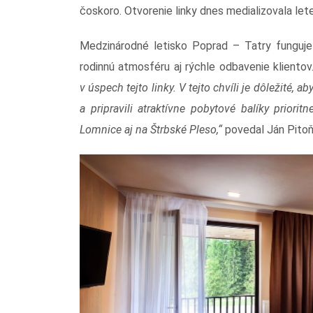
čoskoro. Otvorenie linky dnes medializovala let
Medzinárodné letisko Poprad – Tatry funguje
rodinnú atmosféru aj rýchle odbavenie klientov
v úspech tejto linky. V tejto chvíli je dôležité, 
a pripravili atraktívne pobytové balíky priori
Lomnice aj na Štrbské Pleso,“
povedal Ján Pitoňá