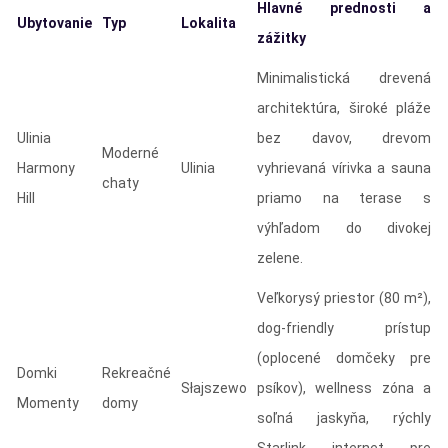
Hlavné prednosti a
Ubytovanie
Typ
Lokalita
zážitky
Minimalistická drevená
architektúra, široké pláže
Ulinia
bez davov, drevom
Moderné
Harmony
Ulinia
vyhrievaná vírivka a sauna
chaty
Hill
priamo na terase s
výhľadom do divokej
zelene.
Veľkorysý priestor (80 m²),
dog-friendly prístup
(oplocené domčeky pre
Domki
Rekreačné
Słajszewo
psíkov), wellness zóna a
Momenty
domy
soľná jaskyňa, rýchly
Starlink internet pre