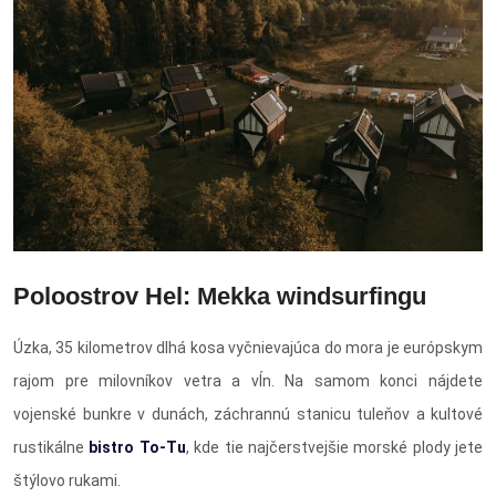
Poloostrov Hel: Mekka windsurfingu
Úzka, 35 kilometrov dlhá kosa vyčnievajúca do mora je európskym
rajom pre milovníkov vetra a vĺn. Na samom konci nájdete
vojenské bunkre v dunách, záchrannú stanicu tuleňov a kultové
rustikálne
bistro To-Tu
, kde tie najčerstvejšie morské plody jete
štýlovo rukami.