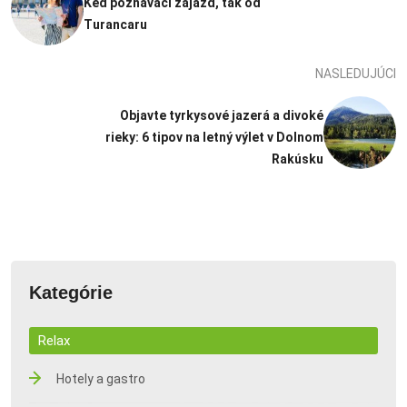
Keď poznávací zájazd, tak od
Turancaru
NASLEDUJÚCI
Objavte tyrkysové jazerá a divoké
rieky: 6 tipov na letný výlet v Dolnom
Rakúsku
Kategórie
Relax
Hotely a gastro