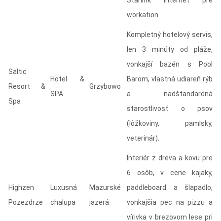
workation.
Kompletný hotelový servis,
len 3 minúty od pláže,
vonkajší bazén s Pool
Saltic
Hotel &
Barom, vlastná udiareň rýb
Resort &
Grzybowo
SPA
a nadštandardná
Spa
starostlivosť o psov
(lôžkoviny, pamlsky,
veterinár).
Interiér z dreva a kovu pre
6 osôb, v cene kajaky,
Highzen
Luxusná
Mazurské
paddleboard a šlapadlo,
Pozezdrze
chalupa
jazerá
vonkajšia pec na pizzu a
vírivka v brezovom lese pri