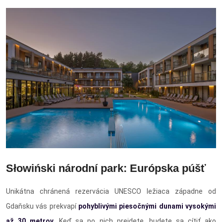
Słowiński národní park: Európska púšť
Unikátna chránená rezervácia UNESCO ležiaca západne od
Gdaňsku vás prekvapí
pohyblivými piesočnými dunami vysokými
až 30 metrov
. Keď sa po nich prejdete, budete sa cítiť ako