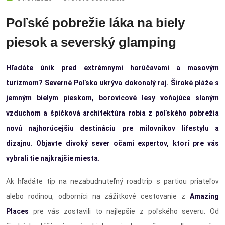
Poľské pobrežie láka na biely
piesok a severský glamping
Hľadáte únik pred extrémnymi horúčavami a masovým
turizmom? Severné Poľsko ukrýva dokonalý raj. Široké pláže s
jemným bielym pieskom, borovicové lesy voňajúce slaným
vzduchom a špičková architektúra robia z poľského pobrežia
novú najhorúcejšiu destináciu pre milovníkov lifestylu a
dizajnu. Objavte divoký sever očami expertov, ktorí pre vás
vybrali tie najkrajšie miesta.
Ak hľadáte tip na nezabudnuteľný roadtrip s partiou priateľov
alebo rodinou, odborníci na zážitkové cestovanie z
Amazing
Places
pre vás zostavili to najlepšie z poľského severu. Od