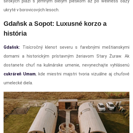
širokých pláží s jemným bielym pieskom až po wellness oázy
ukryté v borovicových lesoch.
Gdaňsk a Sopot: Luxusné korzo a
história
Gdaňsk:
Tisícročný klenot severu s farebnými meštianskymi
domami a historickým prístavným žeriavom Stary Żuraw. Ak
dostanete chuť na kulinárske umenie, nevynechajte vyhlásenú
cukráreň Umam
, kde miestni majstri tvoria vizuálne aj chuťové
umelecké diela.