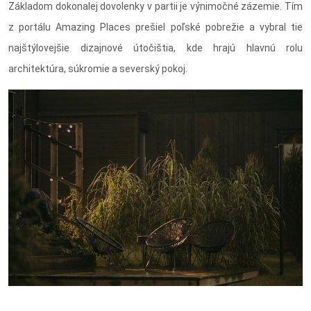
Základom dokonalej dovolenky v partii je výnimočné zázemie. Tím
z portálu Amazing Places prešiel poľské pobrežie a vybral tie
najštýlovejšie dizajnové útočištia, kde hrajú hlavnú rolu
architektúra, súkromie a severský pokoj.