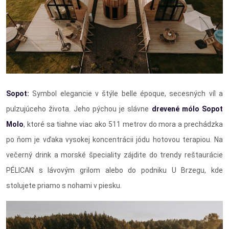
Sopot:
Symbol elegancie v štýle belle époque, secesných víl a
pulzujúceho života. Jeho pýchou je slávne
drevené mólo Sopot
Molo
, ktoré sa tiahne viac ako 511 metrov do mora a prechádzka
po ňom je vďaka vysokej koncentrácii jódu hotovou terapiou. Na
večerný drink a morské špeciality zájdite do trendy reštaurácie
PÉLICAN s lávovým grilom alebo do podniku U Brzegu, kde
stolujete priamo s nohami v piesku.