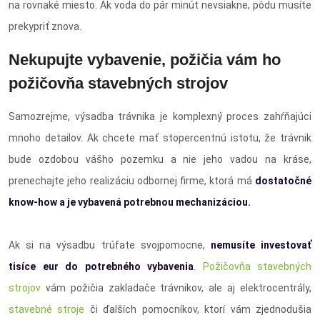
na rovnaké miesto. Ak voda do pár minút nevsiakne, pôdu musíte
prekypriť znova.
Nekupujte vybavenie, požičia vám ho
požičovňa stavebných strojov
Samozrejme, výsadba trávnika je komplexný proces zahŕňajúci
mnoho detailov. Ak chcete mať stopercentnú istotu, že trávnik
bude ozdobou vášho pozemku a nie jeho vadou na kráse,
prenechajte jeho realizáciu odbornej firme, ktorá má
dostatočné
know-how a je vybavená potrebnou mechanizáciou.
Ak si na výsadbu trúfate svojpomocne,
nemusíte investovať
tisíce eur do potrebného vybavenia
.
Požičovňa stavebných
strojov
vám požičia zakladače trávnikov, ale aj elektrocentrály,
stavebné stroje
či ďalších pomocníkov, ktorí vám zjednodušia