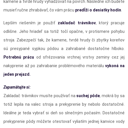
kamene a tvrdé hrudy vyhadzovať na povrch. Následne ich budete
musieť ručne zhrabávať, čo vám prácu
predĺži o desiatky hodín
.
Lepším riešením je použiť
zakladač trávnikov
, ktorý pracuje
odlišne. Jeho hriadeľ sa totiž točí opačne, v protismere pohybu
stroja. Zabezpečí tak, že kamene, tvrdé hrudy či zbytky koreňov
sú presypané sypkou pôdou a zahrabané dostatočne hlboko.
Potrebnú prácu
od sfrézovania vrchnej vrstvy zeminy cez jej
nakyprenie až po zahrabanie problémového materiálu
vykoná na
jeden prejazd.
Zapamätajte si:
Zakladač trávnikov musíte používať na
suchej pôde
, mokrá by sa
totiž lepila na valec stroja a prekyprenie by nebolo dostatočné.
Ideálne je teda vybrať si deň so slnečným počasím. Dostatočné
prekyprenie pôdy môžete otestovať vyliatím jednej kanvice vody