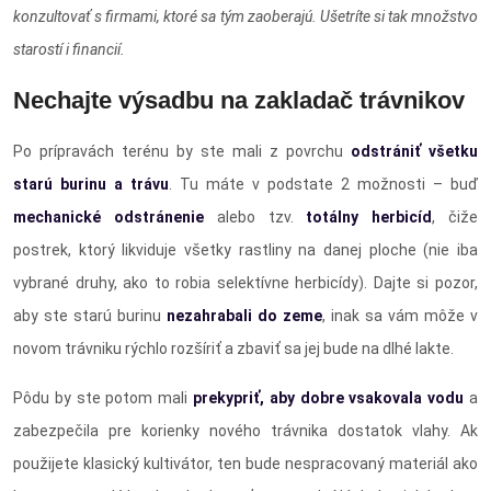
konzultovať s firmami, ktoré sa tým zaoberajú. Ušetríte si tak množstvo
starostí i financií.
Nechajte výsadbu na zakladač trávnikov
Po prípravách terénu by ste mali z povrchu
odstrániť všetku
starú burinu a trávu
. Tu máte v podstate 2 možnosti – buď
mechanické odstránenie
alebo tzv.
totálny herbicíd
, čiže
postrek, ktorý likviduje všetky rastliny na danej ploche (nie iba
vybrané druhy, ako to robia selektívne herbicídy). Dajte si pozor,
aby ste starú burinu
nezahrabali do zeme
, inak sa vám môže v
novom trávniku rýchlo rozšíriť a zbaviť sa jej bude na dlhé lakte.
Pôdu by ste potom mali
prekypriť, aby dobre vsakovala vodu
a
zabezpečila pre korienky nového trávnika dostatok vlahy. Ak
použijete klasický kultivátor, ten bude nespracovaný materiál ako