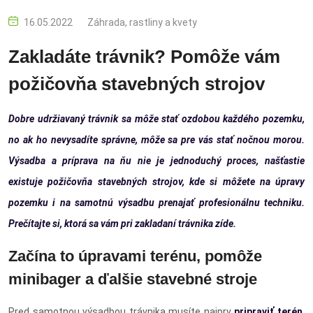
16.05.2022
Záhrada, rastliny a kvety
Zakladáte trávnik? Pomôže vám
požičovňa stavebných strojov
Dobre udržiavaný trávnik sa môže stať ozdobou každého pozemku,
no ak ho nevysadíte správne, môže sa pre vás stať nočnou morou.
Výsadba a príprava na ňu nie je jednoduchý proces, našťastie
existuje požičovňa stavebných strojov, kde si môžete na úpravy
pozemku i na samotnú výsadbu prenajať profesionálnu techniku.
Prečítajte si, ktorá sa vám pri zakladaní trávnika zíde.
Začína to úpravami terénu, pomôže
minibager a ďalšie stavebné stroje
Pred samotnou výsadbou trávnika musíte najprv
pripraviť terén
.