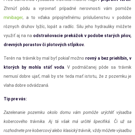
Zhrnúť pôdu a vyrovnať prípadné nerovnosti vám pomôže
minibager
, a to vďaka pripojiteľnému príslušenstvu v podobe
rôznych druhov lyžíc, lopát a radlíc. Silu jeho hydrauliky môžete
využiť aj na na
odstraňovacie prekážok v podobe starých pňov,
drevných porastov či plotových stĺpikov.
Terén na trávnik by mal byť pokiaľ možno
rovný a bez priehlbín, v
ktorých by mohla stáť voda
. V podmáčanej pôde sa trávnik
nemusí dobre ujať, mali by ste teda mať istotu, že z pozemku je
vlaha dobre odvádzaná.
Tip pre vás:
Zazelenanie pozemku okolo domu vám pomôže urýchliť výsadba
kobercového trávnika. Aj tá však má určité špecifiká. Či už sa
rozhodnete pre kobercový alebo klasický trávnik, vždy môžete výsadbu