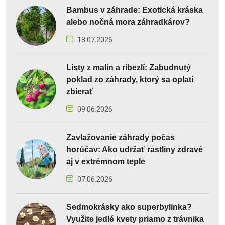
Bambus v záhrade: Exotická kráska
alebo nočná mora záhradkárov?
18.07.2026
Listy z malín a ríbezlí: Zabudnutý
poklad zo záhrady, ktorý sa oplatí
zbierať
09.06.2026
Zavlažovanie záhrady počas
horúčav: Ako udržať rastliny zdravé
aj v extrémnom teple
07.06.2026
Sedmokrásky ako superbylinka?
Využite jedlé kvety priamo z trávnika