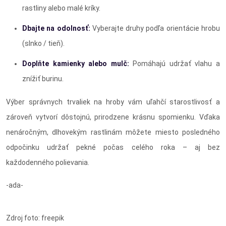
rastliny alebo malé kríky.
Dbajte na odolnosť:
Vyberajte druhy podľa orientácie hrobu
(slnko / tieň).
Doplňte kamienky alebo mulč:
Pomáhajú udržať vlahu a
znížiť burinu.
Výber správnych trvaliek na hroby vám uľahčí starostlivosť a
zároveň vytvorí dôstojnú, prirodzene krásnu spomienku. Vďaka
nenáročným, dlhovekým rastlinám môžete miesto posledného
odpočinku udržať pekné počas celého roka – aj bez
každodenného polievania.
-ada-
Zdroj foto: freepik