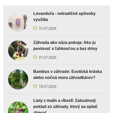
Levanduľa - netradičné spôsoby
využitia
31.07.2026
Záhrada ako oáza pokoja: Ako ju
pestovať s ľahkosťou a bez driny
21.07.2026
Bambus v záhrade: Exotická kráska
alebo nočná mora záhradkárov?
18.07.2026
Listy z malín a ríbezlí: Zabudnutý
poklad zo záhrady, ktorý sa oplatí
zbierať