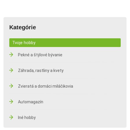
Kategórie
Tvoje hobby
Pekné a štýlové bývanie
Záhrada, rastliny a kvety
Zvieratá a domáci miláčikovia
Automagazín
Iné hobby