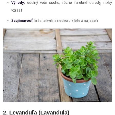
Výhody:
odolný voči suchu, rôzne farebné odrody, nízky
vzrast
Zaujímavosť:
krásne kvitne neskoro v lete a na jeseň
2. Levanduľa (Lavandula)