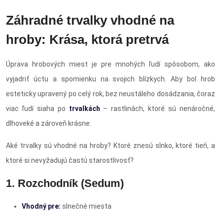
Záhradné trvalky vhodné na
hroby: Krása, ktorá pretrvá
Úprava hrobových miest je pre mnohých ľudí spôsobom, ako
vyjadriť úctu a spomienku na svojich blízkych. Aby bol hrob
esteticky upravený po celý rok, bez neustáleho dosádzania, čoraz
viac ľudí siaha po
trvalkách
– rastlinách, ktoré sú nenáročné,
dlhoveké a zároveň krásne.
Aké trvalky sú vhodné na hroby? Ktoré znesú slnko, ktoré tieň, a
ktoré si nevyžadujú častú starostlivosť?
1. Rozchodník (Sedum)
Vhodný pre:
slnečné miesta