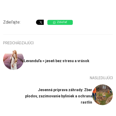
Zdieľajte:
Zdieľať
PREDCHÁDZAJÚCI
Levanduľa = jeseň bez stresu a vrások
NASLEDUJÚCI
Jesenná príprava záhrady: Zber
plodov, zazimovanie byliniek a ochrana
rastlín