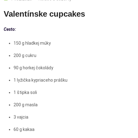
Valentínske cupcakes
Cesto:
150 g hladkej múky
200 g cukru
90 g horkej čokolády
1 lyžička kypriaceho prášku
1 štipka soli
200 g masla
3 vajcia
60 g kakaa