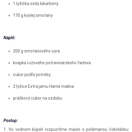
1 lyžička sódy bikarbóny
170 g kyslej smotany
Náplň:
200 g smotanového syra
kvapka ružového potravinárskeho farbiva
cukor podľa potreby
2 lyžice Extra jamu Hamé malina
práškový cukor na ozdobu
Postup:
1. Vo vodnom kúpeli rozpustíme maslo s polámanou čokoládou