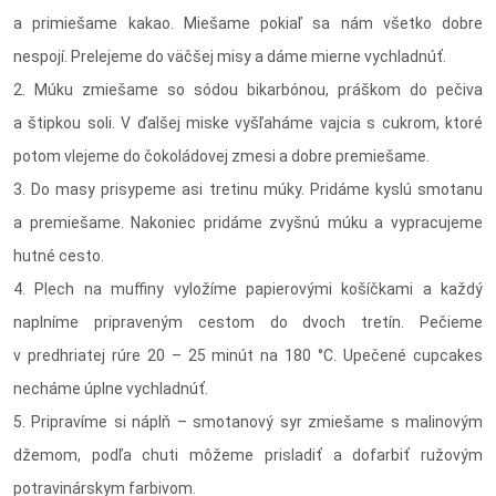
a primiešame kakao. Miešame pokiaľ sa nám všetko dobre
nespojí. Prelejeme do väčšej misy a dáme mierne vychladnúť.
2. Múku zmiešame so sódou bikarbónou, práškom do pečiva
a štipkou soli. V ďalšej miske vyšľaháme vajcia s cukrom, ktoré
potom vlejeme do čokoládovej zmesi a dobre premiešame.
3. Do masy prisypeme asi tretinu múky. Pridáme kyslú smotanu
a premiešame. Nakoniec pridáme zvyšnú múku a vypracujeme
hutné cesto.
4. Plech na muffiny vyložíme papierovými košíčkami a každý
naplníme pripraveným cestom do dvoch tretín. Pečieme
v predhriatej rúre 20 – 25 minút na 180 °C. Upečené cupcakes
necháme úplne vychladnúť.
5. Pripravíme si náplň – smotanový syr zmiešame s malinovým
džemom, podľa chuti môžeme prisladiť a dofarbiť ružovým
potravinárskym farbivom.