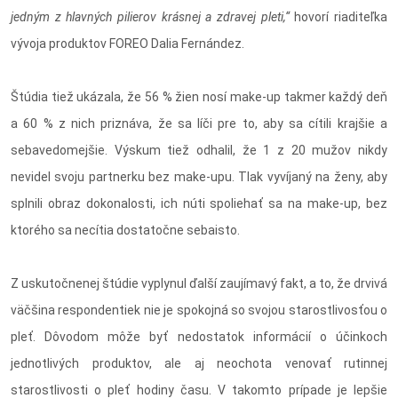
jedným z hlavných pilierov krásnej a zdravej pleti,“
hovorí riaditeľka
vývoja produktov FOREO Dalia Fernández.
Štúdia tiež ukázala, že 56 % žien nosí make-up takmer každý deň
a 60 % z nich priznáva, že sa líči pre to, aby sa cítili krajšie a
sebavedomejšie. Výskum tiež odhalil, že 1 z 20 mužov nikdy
nevidel svoju partnerku bez make-upu. Tlak vyvíjaný na ženy, aby
splnili obraz dokonalosti, ich núti spoliehať sa na make-up, bez
ktorého sa necítia dostatočne sebaisto.
Z uskutočnenej štúdie vyplynul ďalší zaujímavý fakt, a to, že drvivá
väčšina respondentiek nie je spokojná so svojou starostlivosťou o
pleť. Dôvodom môže byť nedostatok informácií o účinkoch
jednotlivých produktov, ale aj neochota venovať rutinnej
starostlivosti o pleť hodiny času. V takomto prípade je lepšie