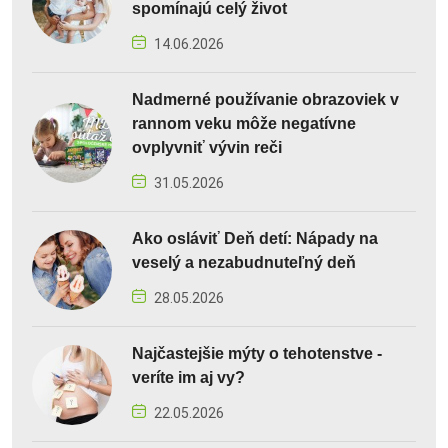
spomínajú celý život
14.06.2026
Nadmerné používanie obrazoviek v
rannom veku môže negatívne
ovplyvniť vývin reči
31.05.2026
Ako osláviť Deň detí: Nápady na
veselý a nezabudnuteľný deň
28.05.2026
Najčastejšie mýty o tehotenstve -
veríte im aj vy?
22.05.2026