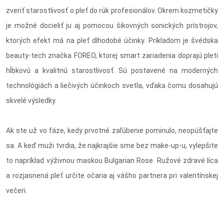
zveriť starostlivosť o pleť do rúk profesionálov. Okrem kozmetičky
je možné docieliť ju aj pomocou šikovných sonických prístrojov,
ktorých efekt má na pleť dlhodobé účinky. Príkladom je švédska
beauty-tech značka FOREO, ktorej smart zariadenia doprajú pleti
hĺbkovú a kvalitnú starostlivosť. Sú postavené na moderných
technológiách a liečivých účinkoch svetla, vďaka čomu dosahujú
skvelé výsledky.
Ak ste už vo fáze, kedy prvotné zaľúbenie pominulo, neopúšťajte
sa. A keď muži tvrdia, že najkrajšie sme bez make-up-u, vylepšite
to napríklad výživnou maskou Bulgarian Rose. Ružové zdravé líca
a rozjasnená pleť určite očaria aj vášho partnera pri valentínskej
večeri.