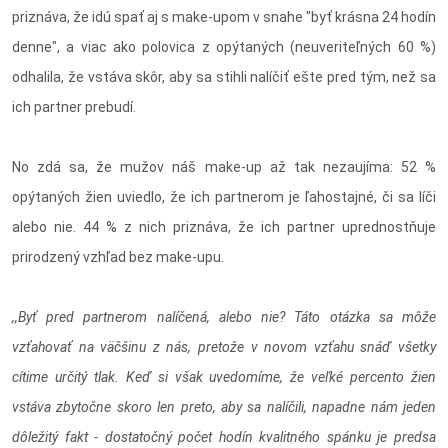
priznáva, že idú spať aj s make-upom v snahe "byť krásna 24 hodín
denne", a viac ako polovica z opýtaných (neuveriteľných 60 %)
odhalila, že vstáva skôr, aby sa stihli nalíčiť ešte pred tým, než sa
ich partner prebudí.
No zdá sa, že mužov náš make-up až tak nezaujíma: 52 %
opýtaných žien uviedlo, že ich partnerom je ľahostajné, či sa líči
alebo nie. 44 % z nich priznáva, že ich partner uprednostňuje
prirodzený vzhľad bez make-upu.
,,Byť pred partnerom nalíčená, alebo nie? Táto otázka sa môže
vzťahovať na väčšinu z nás, pretože v novom vzťahu snáď všetky
cítime určitý tlak. Keď si však uvedomíme, že veľké percento žien
vstáva zbytočne skoro len preto, aby sa nalíčili, napadne nám jeden
dôležitý fakt - dostatočný počet hodín kvalitného spánku je predsa