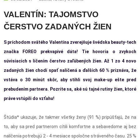
VALENTÍN: TAJOMSTVO
ČERSTVO ZADANÝCH ŽIEN
S príchodom svätého Valentína zverejňuje švédska beauty-tech
značka FOREO prekvapivé dáta! Tie hovoria o zvykoch
súvisiacich s líčením čerstvo zaľúbených žien. Až 1 zo 4 novo
zadaných žien chodí spať nalíčená a ďalších 60 % priznáva, že
vstáva o 30 minút skôr, aby stihli svoj make-up ešte pred
prebudením partnera. Pozrite sa, aké sú tajné rutiny žien, ktoré
práve vstúpili do vzťahu!
Štúdia* ukazuje, že takmer všetky ženy (91 %) pripúšťajú, že na
to, aby sa pred partnerom cítili komfortne a sebavedome aj bez
nalíčenia potrebujú 2 - 4 mesiace spoločne stráveného času. 25 %