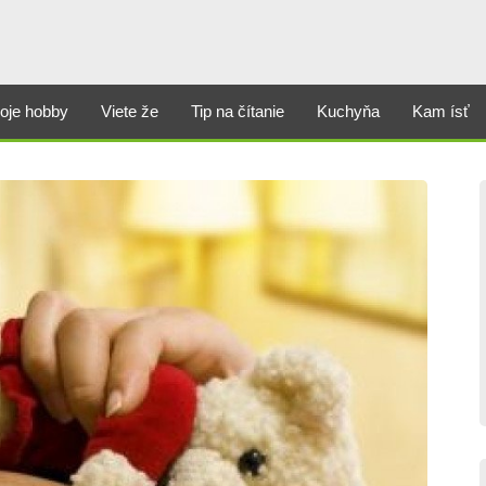
oje hobby
Viete že
Tip na čítanie
Kuchyňa
Kam ísť