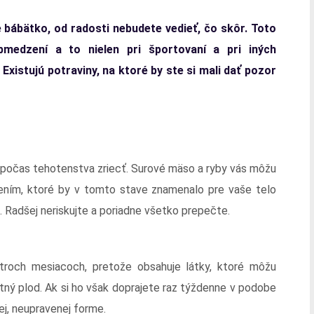
 bábätko, od radosti nebudete vedieť, čo skôr. Toto
bmedzení a to nielen pri športovaní a pri iných
 Existujú potraviny, na ktoré by ste si mali dať pozor
li počas tehotenstva zriecť. Surové mäso a ryby vás môžu
ením, ktoré by v tomto stave znamenalo pre vaše telo
u. Radšej neriskujte a poriadne všetko prepečte.
 troch mesiacoch, pretože obsahuje látky, ktoré môžu
tný plod. Ak si ho však doprajete raz týždenne v podobe
ej, neupravenej forme.