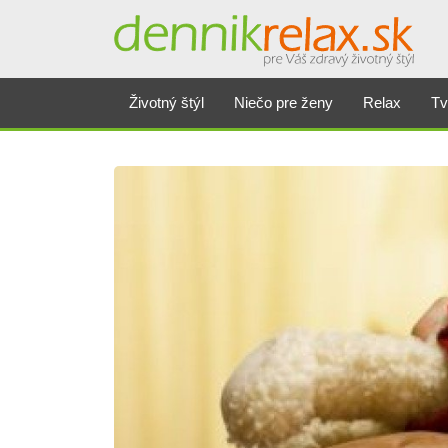
Životný štýl
Niečo pre ženy
Relax
Tv