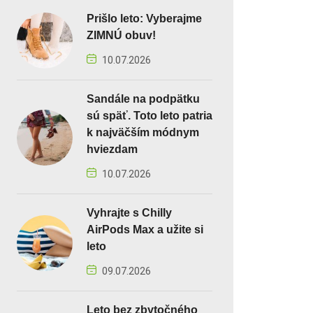
Prišlo leto: Vyberajme
ZIMNÚ obuv!
10.07.2026
Sandále na podpätku
sú späť. Toto leto patria
k najväčším módnym
hviezdam
10.07.2026
Vyhrajte s Chilly
AirPods Max a užite si
leto
09.07.2026
Leto bez zbytočného