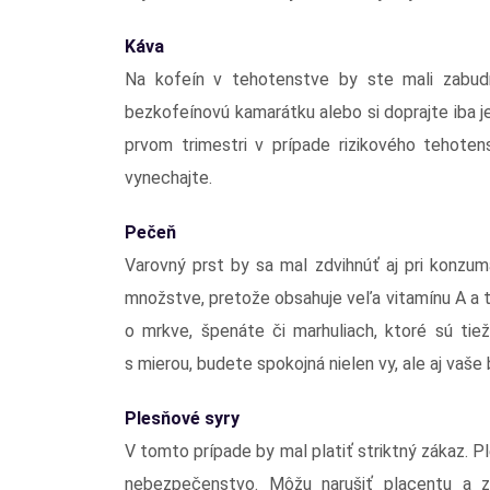
Káva
Na kofeín v tehotenstve by ste mali zabudn
bezkofeínovú kamarátku alebo si doprajte iba je
prvom trimestri v prípade rizikového tehoten
vynechajte.
Pečeň
Varovný prst by sa mal zdvihnúť aj pri konzu
množstve, pretože obsahuje veľa vitamínu A a 
o mrkve, špenáte či marhuliach, ktoré sú tie
s mierou, budete spokojná nielen vy, ale aj vaše
Plesňové syry
V tomto prípade by mal platiť striktný zákaz. Pl
nebezpečenstvo. Môžu narušiť placentu a za