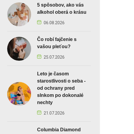
5 spôsobov, ako vás
alkohol oberá o krásu
06.08.2026
Čo robí fajčenie s
vašou pleťou?
25.07.2026
Leto je časom
starostlivosti o seba -
od ochrany pred
slnkom po dokonalé
nechty
21.07.2026
Columbia Diamond