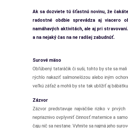
Ak sa dozviete tú šťastnú novinu, že čakáte
radostné obdbie sprevádza aj viacero o
namáhavých aktivitách, ale aj pri stravovaní.
a na nejaký čas na ne radšej zabudnúť.
Surové mäso
Obľúbený tataráčik či suši, tohto by ste sa ma
rýchlo nakaziť salmonelózou alebo iným ochor
veľkú záťaž a mohli by ste tak ublížiť aj bábätk
Zázvor
Zázvor predstavuje najväčšie riziko v prvých
nepriaznivo ovplyvniť činnosť maternice a samo
čaju nič sa nestane. Vyhnite sa najmä jeho surov