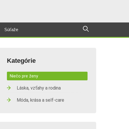
Súťaže
Kategórie
Niečo pre ženy
Láska, vzťahy a rodina
Móda, krása a self-care