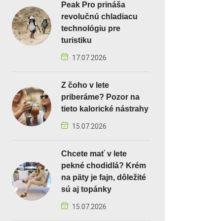
Peak Pro prináša
revolučnú chladiacu
technológiu pre
turistiku
17.07.2026
Z čoho v lete
priberáme? Pozor na
tieto kalorické nástrahy
15.07.2026
Chcete mať v lete
pekné chodidlá? Krém
na päty je fajn, dôležité
sú aj topánky
15.07.2026