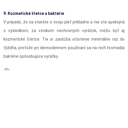
9. Kozmetické štetce a baktérie
V prípade, že sa staráte o svoju pleť príkladne a nie ste spokojná
s výsledkom, za vznikom nechcených vyrážok, môžu byť aj
kozmetické štetce. Tie si zaslúžia očistenie minimálne raz do
týždňa, pretože pri dennodennom používaní sa na nich hromadia
baktérie spôsobujúce vyrážky.
-m-