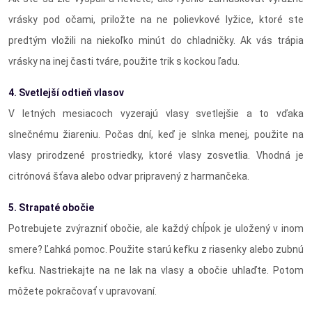
vrásky pod očami, priložte na ne polievkové lyžice, ktoré ste
predtým vložili na niekoľko minút do chladničky. Ak vás trápia
vrásky na inej časti tváre, použite trik s kockou ľadu.
4. Svetlejší odtieň vlasov
V letných mesiacoch vyzerajú vlasy svetlejšie a to vďaka
slnečnému žiareniu. Počas dní, keď je slnka menej, použite na
vlasy prirodzené prostriedky, ktoré vlasy zosvetlia. Vhodná je
citrónová šťava alebo odvar pripravený z harmančeka.
5. Strapaté obočie
Potrebujete zvýrazniť obočie, ale každý chĺpok je uložený v inom
smere? Ľahká pomoc. Použite starú kefku z riasenky alebo zubnú
kefku. Nastriekajte na ne lak na vlasy a obočie uhlaďte. Potom
môžete pokračovať v upravovaní.