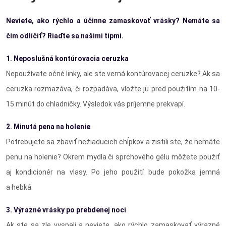
Neviete, ako rýchlo a účinne zamaskovať vrásky? Nemáte sa
čím odlíčiť? Riaďte sa našimi tipmi.
1. Neposlušná kontúrovacia ceruzka
Nepoužívate očné linky, ale ste verná kontúrovacej ceruzke? Ak sa
ceruzka rozmazáva, či rozpadáva, vložte ju pred použitím na 10-
15 minút do chladničky. Výsledok vás príjemne prekvapí.
2. Minutá pena na holenie
Potrebujete sa zbaviť nežiaducich chĺpkov a zistili ste, že nemáte
penu na holenie? Okrem mydla či sprchového gélu môžete použiť
aj kondicionér na vlasy. Po jeho použití bude pokožka jemná
a hebká.
3. Výrazné vrásky po prebdenej noci
Ak ste sa zle vyspali a neviete, ako rýchlo zamaskovať výrazné