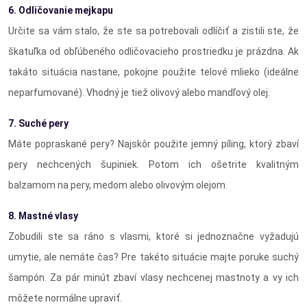
6. Odličovanie mejkapu
Určite sa vám stalo, že ste sa potrebovali odlíčiť a zistili ste, že
škatuľka od obľúbeného odličovacieho prostriedku je prázdna. Ak
takáto situácia nastane, pokojne použite telové mlieko (ideálne
neparfumované). Vhodný je tiež olivový alebo mandľový olej.
7. Suché pery
Máte popraskané pery? Najskôr použite jemný píling, ktorý zbaví
pery nechcených šupiniek. Potom ich ošetrite kvalitným
balzamom na pery, medom alebo olivovým olejom.
8. Mastné vlasy
Zobudili ste sa ráno s vlasmi, ktoré si jednoznačne vyžadujú
umytie, ale nemáte čas? Pre takéto situácie majte poruke suchý
šampón. Za pár minút zbaví vlasy nechcenej mastnoty a vy ich
môžete normálne upraviť.