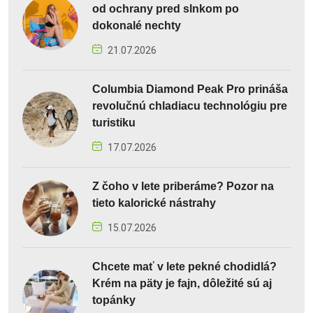
od ochrany pred slnkom po
dokonalé nechty
21.07.2026
Columbia Diamond Peak Pro prináša
revolučnú chladiacu technológiu pre
turistiku
17.07.2026
Z čoho v lete priberáme? Pozor na
tieto kalorické nástrahy
15.07.2026
Chcete mať v lete pekné chodidlá?
Krém na päty je fajn, dôležité sú aj
topánky