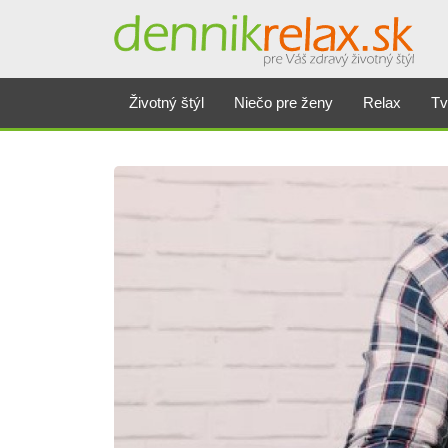
Životný štýl
Niečo pre ženy
Relax
Tv