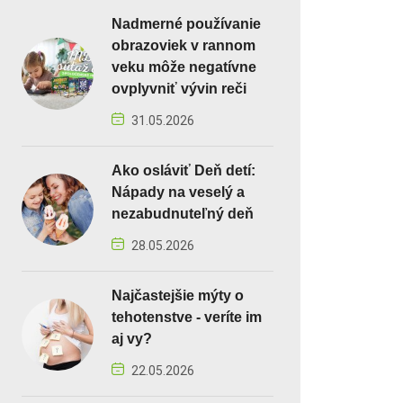
Nadmerné používanie
obrazoviek v rannom
veku môže negatívne
ovplyvniť vývin reči
31.05.2026
Ako osláviť Deň detí:
Nápady na veselý a
nezabudnuteľný deň
28.05.2026
Najčastejšie mýty o
tehotenstve - veríte im
aj vy?
22.05.2026