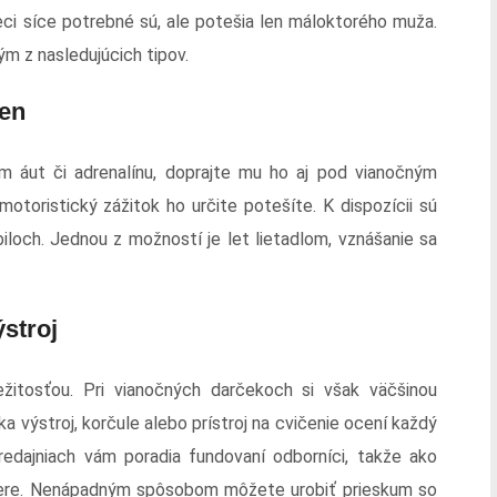
eci síce potrebné sú, ale potešia len máloktorého muža.
m z nasledujúcich tipov.
sen
m áut či adrenalínu, doprajte mu ho aj pod vianočným
toristický zážitok ho určite potešíte. K dispozícii sú
iloch. Jednou z možností je let lietadlom, vznášanie sa
stroj
ežitosťou. Pri vianočných darčekoch si však väčšinou
ka výstroj, korčule alebo prístroj na cvičenie ocení každý
edajniach vám poradia fundovaní odborníci, takže ako
smere. Nenápadným spôsobom môžete urobiť prieskum so