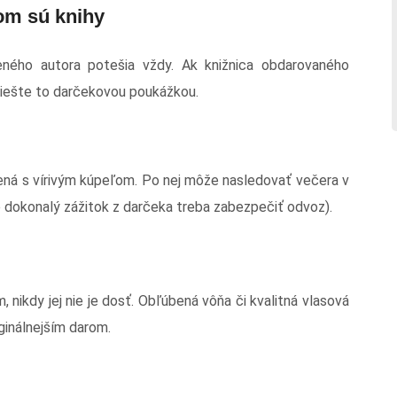
om sú knihy
beného autora potešia vždy. Ak knižnica obdarovaného
yriešte to darčekovou poukážkou.
ná s vírivým kúpeľom. Po nej môže nasledovať večera v
e dokonalý zážitok z darčeka treba zabezpečiť odvoz).
nikdy jej nie je dosť. Obľúbená vôňa či kvalitná vlasová
iginálnejším darom.