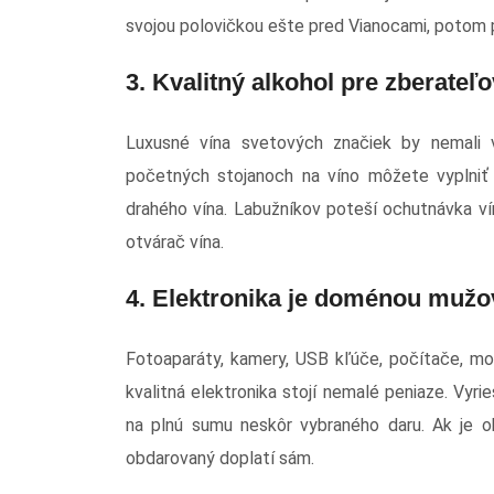
svojou polovičkou ešte pred Vianocami, potom p
3. Kvalitný alkohol pre zberateľo
Luxusné vína svetových značiek by nemali v
početných stojanoch na víno môžete vyplniť
drahého vína. Labužníkov poteší ochutnávka v
otvárač vína.
4. Elektronika je doménou mužo
Fotoaparáty, kamery, USB kľúče, počítače, mo
kvalitná elektronika stojí nemalé peniaze. Vy
na plnú sumu neskôr vybraného daru. Ak je ob
obdarovaný doplatí sám.