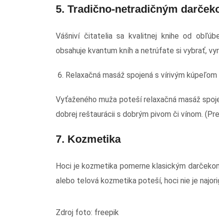
5. Tradično-netradičným darček
Vášniví čitatelia sa kvalitnej knihe od obľú
obsahuje kvantum kníh a netrúfate si vybrať, v
6. Relaxačná masáž spojená s vírivým kúpeľom
Vyťaženého muža poteší relaxačná masáž spoje
dobrej reštaurácii s dobrým pivom či vínom. (Pr
7. Kozmetika
Hoci je kozmetika pomerne klasickým darčekom, 
alebo telová kozmetika poteší, hoci nie je najor
Zdroj foto: freepik