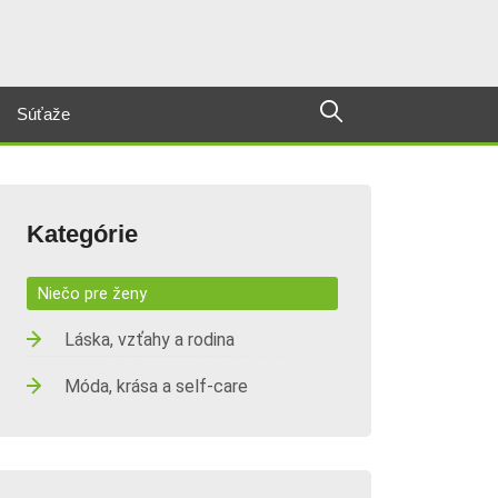
Súťaže
Kategórie
Niečo pre ženy
Láska, vzťahy a rodina
Móda, krása a self-care