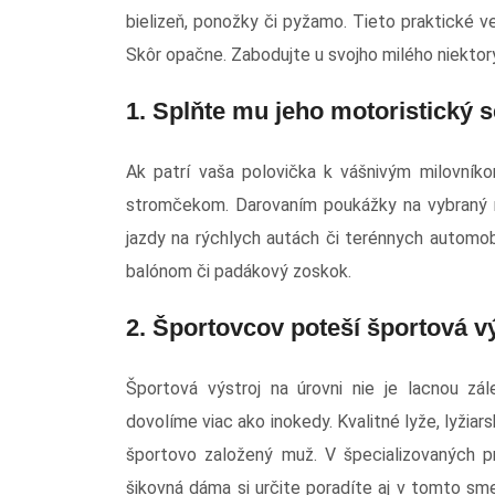
bielizeň, ponožky či pyžamo. Tieto praktické v
Skôr opačne. Zabodujte u svojho milého niektorý
1. Splňte mu jeho motoristický 
Ak patrí vaša polovička k vášnivým milovníko
stromčekom. Darovaním poukážky na vybraný mo
jazdy na rýchlych autách či terénnych automob
balónom či padákový zoskok.
2. Športovcov poteší športová vý
Športová výstroj na úrovni nie je lacnou zál
dovolíme viac ako inokedy. Kvalitné lyže, lyžiars
športovo založený muž. V špecializovaných pr
šikovná dáma si určite poradíte aj v tomto 