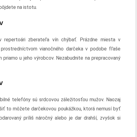
ôjdete na istotu.
v
 repertoári zberateľa vín chýbať. Prázdne miesta v
 prostredníctvom vianočného darčeka v podobe fľaše
ín priamo u jeho výrobcov. Nezabudnite na prepracovaný
v
bilné telefóny sú srdcovou záležitosťou mužov. Naozaj
riešiť to môžete darčekovou poukážkou, ktorá nemusí byť
darovaný príliš náročný alebo je dar drahší, zvyšok si