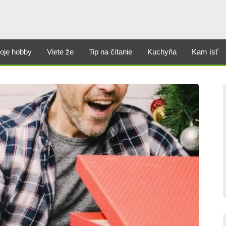
oje hobby
Viete že
Tip na čítanie
Kuchyňa
Kam ísť