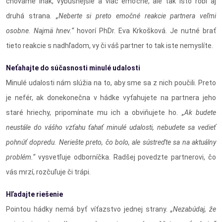
chováme inak, výbušnejšie a viac emočne, ale tak isto robí aj
druhá strana.
„Neberte si preto emočné reakcie partnera veľmi
osobne. Najmä hnev.“
hovorí PhDr. Eva Krkošková. Je nutné brať
tieto reakcie s nadhľadom, vy či váš partner to tak iste nemyslíte.
Neťahajte do súčasnosti minulé udalosti
Minulé udalosti nám slúžia na to, aby sme sa z nich poučili. Preto
je nefér, ak donekonečna v hádke vyťahujete na partnera jeho
staré hriechy, pripomínate mu ich a obviňujete ho.
„Ak budete
neustále do vášho vzťahu ťahať minulé udalosti, nebudete sa vedieť
pohnúť dopredu. Neriešte preto, čo bolo, ale sústreďte sa na aktuálny
problém.“
vysvetľuje odborníčka. Radšej povedzte partnerovi, čo
vás mrzí, rozčuľuje či trápi.
Hľadajte riešenie
Pointou hádky nemá byť víťazstvo jednej strany.
„Nezabúdaj, že