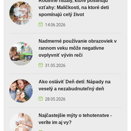
Rodinné rituály, ktoré posilňujú
vzťahy: Maličkosti, na ktoré deti
spomínajú celý život
14.06.2026
Nadmerné používanie obrazoviek v
rannom veku môže negatívne
ovplyvniť vývin reči
31.05.2026
Ako osláviť Deň detí: Nápady na
veselý a nezabudnuteľný deň
28.05.2026
Najčastejšie mýty o tehotenstve -
veríte im aj vy?