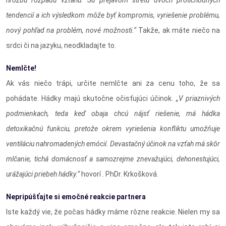
hrozbu rozpadu vzťahu. Sú prejavom stretu dvoch protichodných
tendencií a ich výsledkom môže byť kompromis, vyriešenie problému,
nový pohľad na problém, nové možnosti.“
Takže, ak máte niečo na
srdci či na jazyku, neodkladajte to.
Nemlčte!
Ak vás niečo trápi, určite nemlčte ani za cenu toho, že sa
pohádate. Hádky majú skutočne očisťujúci účinok.
„V priaznivých
podmienkach, teda keď obaja chcú nájsť riešenie, má hádka
detoxikačnú funkciu, pretože okrem vyriešenia konfliktu umožňuje
ventiláciu nahromadených emócií. Devastačný účinok na vzťah má skôr
mlčanie, tichá domácnosť a samozrejme znevažujúci, dehonestujúci,
urážajúci priebeh hádky.“
hovorí . PhDr. Krkošková.
Nepripúšťajte si emočné reakcie partnera
Iste každý vie, že počas hádky máme rôzne reakcie. Nielen my sa