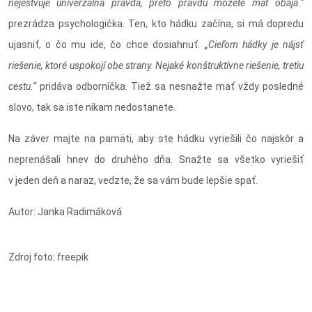
nejestvuje univerzálna pravda, preto pravdu môžete mať obaja.“
prezrádza psychologička. Ten, kto hádku začína, si má dopredu
ujasniť, o čo mu ide, čo chce dosiahnuť.
„Cieľom hádky je nájsť
riešenie, ktoré uspokojí obe strany. Nejaké konštruktívne riešenie, tretiu
cestu.“
pridáva odborníčka. Tiež sa nesnažte mať vždy posledné
slovo, tak sa iste nikam nedostanete.
Na záver majte na pamäti, aby ste hádku vyriešili čo najskôr a
neprenášali hnev do druhého dňa. Snažte sa všetko vyriešiť
v jeden deň a naraz, vedzte, že sa vám bude lepšie spať.
Autor: Janka Radimáková
Zdroj foto: freepik