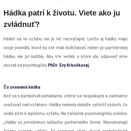
Hádka patrí k životu. Viete ako ju
zvládnuť?
Hádať sa vo vzťahu nie je nič nezvyčajné. Lenže aj hádky majú
svoje pravidlá, ktoré by ste mali dodržiavať, nielen pri partnerskej
hádke, ale pri každej. Aby ste vedeli, o ktoré ide, odpoveď sme
dostali od psychlogičky
PhDr. Evy Krkoškovej.
Čo znamená hádka
Keď sa s kýmkoľvek pohádame, cítime sa nespokojne a začíname
uvažovať nad vzťahom. Hádka niekedy dokáže vyčistiť vzduch, čo
vedie ešte k lepšiemu vzťahu. Na začiatok psychologička uvádza:
„Hádky sú prirodzenou súčasťou partnerského života. Neznamenajú