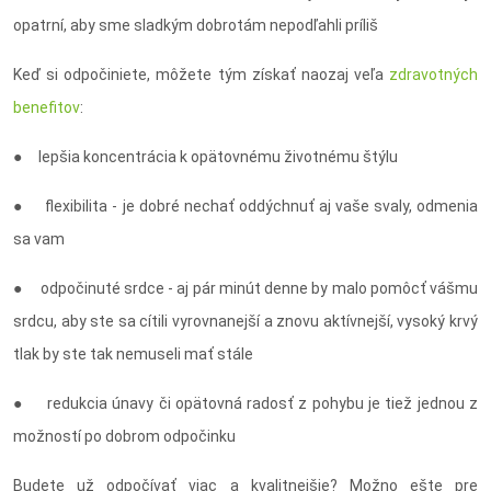
opatrní, aby sme sladkým dobrotám nepodľahli príliš
Keď si odpočiniete, môžete tým získať naozaj veľa
zdravotných
benefitov
:
● lepšia koncentrácia k opätovnému životnému štýlu
● flexibilita - je dobré nechať oddýchnuť aj vaše svaly, odmenia
sa vam
● odpočinuté srdce - aj pár minút denne by malo pomôcť vášmu
srdcu, aby ste sa cítili vyrovnanejší a znovu aktívnejší, vysoký krvý
tlak by ste tak nemuseli mať stále
● redukcia únavy či opätovná radosť z pohybu je tiež jednou z
možností po dobrom odpočinku
Budete už odpočívať viac a kvalitnejšie? Možno ešte pre