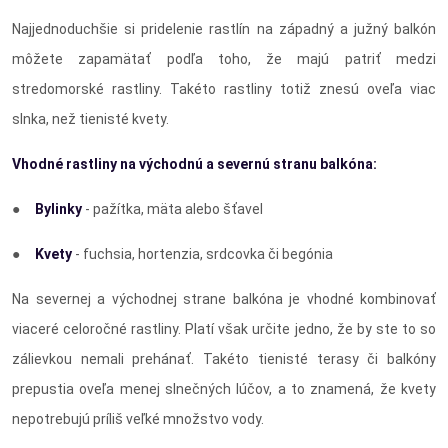
Najjednoduchšie si pridelenie rastlín na západný a južný balkón
môžete zapamätať podľa toho, že majú patriť medzi
stredomorské rastliny. Takéto rastliny totiž znesú oveľa viac
slnka, než tienisté kvety.
Vhodné rastliny na východnú a severnú stranu balkóna:
●
Bylinky
- pažítka, mäta alebo šťavel
●
Kvety
- fuchsia, hortenzia, srdcovka či begónia
Na severnej a východnej strane balkóna je vhodné kombinovať
viaceré celoročné rastliny. Platí však určite jedno, že by ste to so
zálievkou nemali prehánať. Takéto tienisté terasy či balkóny
prepustia oveľa menej slnečných lúčov, a to znamená, že kvety
nepotrebujú príliš veľké množstvo vody.