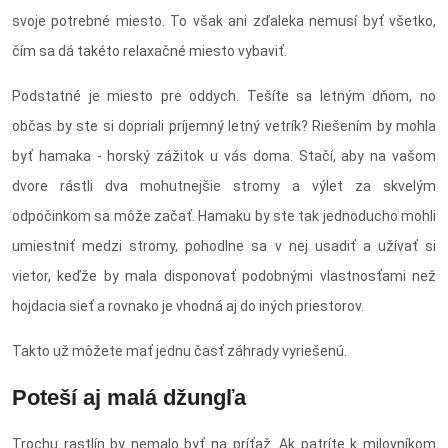
svoje potrebné miesto. To však ani zďaleka nemusí byť všetko,
čím sa dá takéto relaxačné miesto vybaviť.
Podstatné je miesto pre oddych. Tešíte sa letným dňom, no
občas by ste si dopriali príjemný letný vetrík? Riešením by mohla
byť hamaka - horský zážitok u vás doma. Stačí, aby na vašom
dvore rástli dva mohutnejšie stromy a výlet za skvelým
odpočinkom sa môže začať. Hamaku by ste tak jednoducho mohli
umiestniť medzi stromy, pohodlne sa v nej usadiť a užívať si
vietor, keďže by mala disponovať podobnými vlastnosťami než
hojdacia sieť a rovnako je vhodná aj do iných priestorov.
Takto už môžete mať jednu časť záhrady vyriešenú.
Poteší aj malá džungľa
Trochu rastlín by nemalo byť na príťaž. Ak patríte k milovníkom