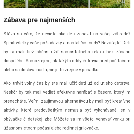
Zábava pre najmenších
Stáva sa vám, že neviete ako deti zabaviť na vašej záhrade?
Splnili všetky vaše požiadavky a nastal čas nudy? Nezúfajte! Deti
by si mali tiež občas užiť samostatného relaxu bez zásahu
dospelého. Samozrejme, ak takýto oddych trávia pred počítačom
alebo sa doslova nudia, nie je to zrejme v poriadku.
Ako tráviť voľný čas by ste mali učiť deti už od útleho detstva.
Neskôr by tak mali vedieť efektívne narábať s časom, ktorý im
prenecháte. Veľmi zaujímavou alternatívou by mali byť kreatívne
aktivity, ktoré predovšetkým nemusia byť vykonávané len v
obývačke či detskej izbe. Môžete sa im všetci venovať vonku pri
úžasnom letnom počasí alebo rodinnej grilovačke.