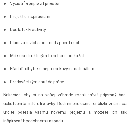
● Vyčistiť a pripraviť priestor
● Projekt s inšpiráciami
● Dostatok kreativity
● Plánová rozloha pre určitý počet osôb
● Milí susedia, ktorým to nebude prekážať
● Hľadať nábytok s nepremokavým materiálom
● Predovšetkým chuť do práce
Nakoniec, aby si na vašej záhrade mohli tráviť príjemný čas,
uskutočnite milé stretávky. Rodinní príslušníci či blízki známi sa
určite potešia vášmu novému projektu a môžete ich tak
inšpirovať k podobnému nápadu.