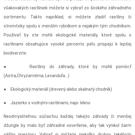
všakovakých rastliniek môžete si vybrať zo širokého záhradného
sortimentu. Takto napríklad, si môžete zladiť rastliny či
stromčeky spolu s menším rybníkom a nejakým tým chodníkom.
Používať by ste mohli ekologické materiály, ktoré spolu s
rastlinami obsahujúce vysoké percento peľu prispejú k lepšej
biodiverzite:
● Rastliny do záhrady, ktoré by mohli pomôcť
(Astra,Chryzantéma, Levanduľa…)
● Ekologický materiál (drevený alebo skalnatý chodník)
● Jazierko s vodnými rastlinami, napr. lekno
Neodmysliteľnou súčasťou každej takejto záhrady či menšej
džungle by malo byť záhradné osvetlenie, aby tak vynikol šarm
vášho priestoru. Vybrať si môžete niekoľko druhov takéhoto