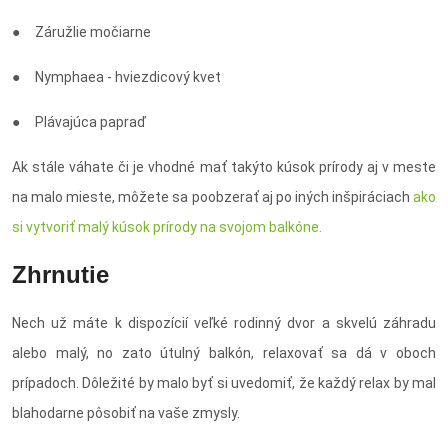
● Záružlie močiarne
● Nymphaea - hviezdicový kvet
● Plávajúca papraď
Ak stále váhate či je vhodné mať takýto kúsok prírody aj v meste
na malo mieste, môžete sa poobzerať aj po iných inšpiráciach
ako
si vytvoriť malý kúsok prírody na svojom balkóne.
Zhrnutie
Nech už máte k dispozícií veľké rodinný dvor a skvelú záhradu
alebo malý, no zato útulný balkón, relaxovať sa dá v oboch
prípadoch. Dôležité by malo byť si uvedomiť, že každý relax by mal
blahodarne pôsobiť na vaše zmysly.