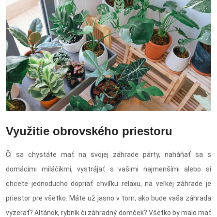
Využitie obrovského priestoru
Či sa chystáte mať na svojej záhrade párty, naháňať sa s
domácimi miláčikmi, vystrájať s vašimi najmenšími alebo si
chcete jednoducho dopriať chvíľku relaxu, na veľkej záhrade je
priestor pre všetko. Máte už jasno v tom, ako bude vaša záhrada
vyzerať? Altánok, rybník či záhradný domček? Všetko by malo mať