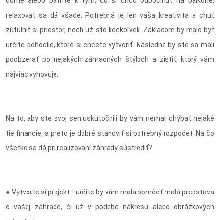
dome alebo patríte k tým, čo si chcú odpočinúť na balkóne,
relaxovať sa dá všade. Potrebná je len vaša kreativita a chuť
zútulniť si priestor, nech už ste kdekoľvek. Základom by malo byť
určite pohodlie, ktoré si chcete vytvoriť. Následne by ste sa mali
poobzerať po nejakých záhradných štýloch a zistiť, ktorý vám
najviac vyhovuje.
Na to, aby ste svoj sen uskutočnili by vám nemali chýbať nejaké
tie financie, a preto je dobré stanoviť si potrebný rozpočet. Na čo
všetko sa dá pri realizovaní záhrady sústrediť?
● Vytvorte si projekt - určite by vám mala pomôcť malá predstava
o vašej záhrade, či už v podobe nákresu alebo obrázkových