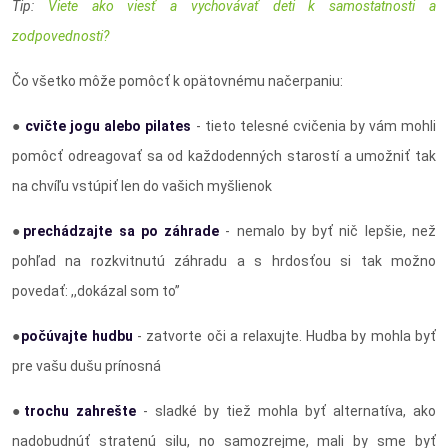
Tip:
Viete ako viesť a vychovávať deti k samostatnosti a
zodpovednosti?
Čo všetko môže pomôcť k opätovnému načerpaniu:
●
cvičte jogu alebo pilates
- tieto telesné cvičenia by vám mohli
pomôcť odreagovať sa od každodenných starostí a umožniť tak
na chvíľu vstúpiť len do vašich myšlienok
●
prechádzajte sa po záhrade
- nemalo by byť nič lepšie, než
pohľad na rozkvitnutú záhradu a s hrdosťou si tak možno
povedať: ,,dokázal som to”
●
počúvajte hudbu
- zatvorte oči a relaxujte. Hudba by mohla byť
pre vašu dušu prínosná
●
trochu zahrešte
- sladké by tiež mohla byť alternatíva, ako
nadobudnúť stratenú silu, no samozrejme, mali by sme byť