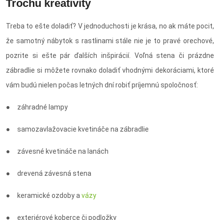
Trochu kreativity
Treba to ešte doladiť? V jednoduchosti je krása, no ak máte pocit,
že samotný nábytok s rastlinami stále nie je to pravé orechové,
pozrite si ešte pár ďalších inšpirácií. Voľná stena či prázdne
zábradlie si môžete rovnako doladiť vhodnými dekoráciami, ktoré
vám budú nielen počas letných dní robiť príjemnú spoločnosť:
● záhradné lampy
● samozavlažovacie kvetináče na zábradlie
● závesné kvetináče na lanách
● drevená závesná stena
● keramické ozdoby a
vázy
● exteriérové koberce či podložky