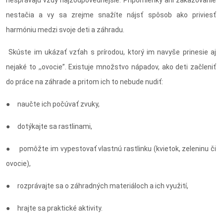
nesprávajú vždy najzodpovednejšie. Pripomienky ani zakazovanie
nestačia a vy sa zrejme snažíte nájsť spôsob ako priviesť
harmóniu medzi svoje deti a záhradu.
Skúste im ukázať vzťah s prírodou, ktorý im navyše prinesie aj
nejaké to ,,ovocie”. Existuje množstvo nápadov, ako deti začleniť
do práce na záhrade a pritom ich to nebude nudiť:
● naučte ich počúvať zvuky,
● dotýkajte sa rastlinami,
● pomôžte im vypestovať vlastnú rastlinku (kvietok, zeleninu či
ovocie),
● rozprávajte sa o záhradných materiáloch a ich využití,
● hrajte sa praktické aktivity.