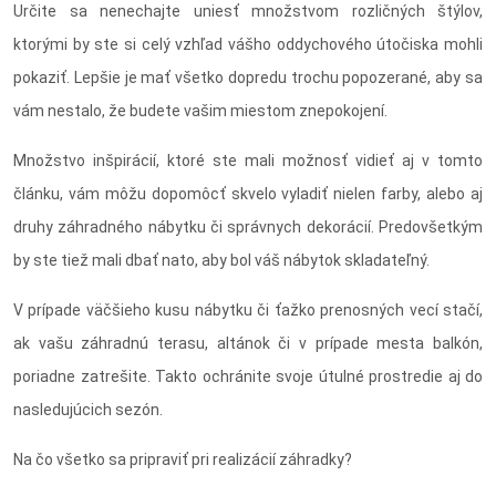
Určite sa nenechajte uniesť množstvom rozličných štýlov,
ktorými by ste si celý vzhľad vášho oddychového útočiska mohli
pokaziť. Lepšie je mať všetko dopredu trochu popozerané, aby sa
vám nestalo, že budete vašim miestom znepokojení.
Množstvo inšpirácií, ktoré ste mali možnosť vidieť aj v tomto
článku, vám môžu dopomôcť skvelo vyladiť nielen farby, alebo aj
druhy záhradného nábytku či správnych dekorácií. Predovšetkým
by ste tiež mali dbať nato, aby bol váš nábytok skladateľný.
V prípade väčšieho kusu nábytku či ťažko prenosných vecí stačí,
ak vašu záhradnú terasu, altánok či v prípade mesta balkón,
poriadne zatrešite. Takto ochránite svoje útulné prostredie aj do
nasledujúcich sezón.
Na čo všetko sa pripraviť pri realizácií záhradky?