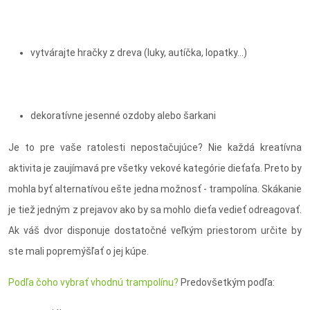
vytvárajte hračky z dreva (luky, autíčka, lopatky…)
dekoratívne jesenné ozdoby alebo šarkani
Je to pre vaše ratolesti nepostačujúce? Nie každá kreatívna
aktivita je zaujímavá pre všetky vekové kategórie dieťaťa. Preto by
mohla byť alternatívou ešte jedna možnosť - trampolína. Skákanie
je tiež jedným z prejavov ako by sa mohlo dieťa vedieť odreagovať.
Ak váš dvor disponuje dostatočné veľkým priestorom určite by
ste mali popremýšľať o jej kúpe.
Podľa čoho vybrať vhodnú trampolínu?
Predovšetkým podľa: