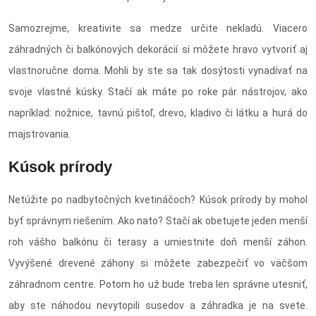
Samozrejme, kreativite sa medze určite nekladú. Viacero
záhradných či balkónových dekorácií si môžete hravo vytvoriť aj
vlastnoručne doma. Mohli by ste sa tak dosýtosti vynadívať na
svoje vlastné kúsky. Stačí ak máte po roke pár nástrojov, ako
napríklad: nožnice, tavnú pištoľ, drevo, kladivo či látku a hurá do
majstrovania.
Kúsok prírody
Netúžite po nadbytočných kvetináčoch? Kúsok prírody by mohol
byť správnym riešením. Ako nato? Stačí ak obetujete jeden menší
roh vášho balkónu či terasy a umiestnite doň menší záhon.
Vyvýšené drevené záhony si môžete zabezpečiť vo väčšom
záhradnom centre. Potom ho už bude treba len správne utesniť,
aby ste náhodou nevytopili susedov a záhradka je na svete.