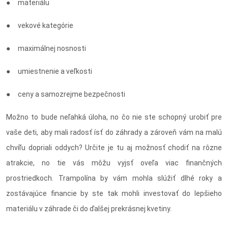
● materiálu
● vekové kategórie
● maximálnej nosnosti
● umiestnenie a veľkosti
● ceny a samozrejme bezpečnosti
Možno to bude neľahká úloha, no čo nie ste schopný urobiť pre
vaše deti, aby mali radosť ísť do záhrady a zároveň vám na malú
chvíľu dopriali oddych? Určite je tu aj možnosť chodiť na rôzne
atrakcie, no tie vás môžu vyjsť oveľa viac finančných
prostriedkoch. Trampolína by vám mohla slúžiť dlhé roky a
zostávajúce financie by ste tak mohli investovať do lepšieho
materiálu v záhrade či do ďalšej prekrásnej kvetiny.