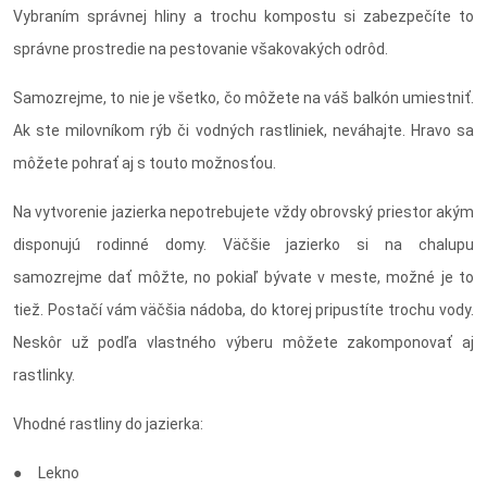
Vybraním správnej hliny a trochu kompostu si zabezpečíte to
správne prostredie na pestovanie všakovakých odrôd.
Samozrejme, to nie je všetko, čo môžete na váš balkón umiestniť.
Ak ste milovníkom rýb či vodných rastliniek, neváhajte. Hravo sa
môžete pohrať aj s touto možnosťou.
Na vytvorenie jazierka nepotrebujete vždy obrovský priestor akým
disponujú rodinné domy. Väčšie jazierko si na chalupu
samozrejme dať môžte, no pokiaľ bývate v meste, možné je to
tiež. Postačí vám väčšia nádoba, do ktorej pripustíte trochu vody.
Neskôr už podľa vlastného výberu môžete zakomponovať aj
rastlinky.
Vhodné rastliny do jazierka:
● Lekno