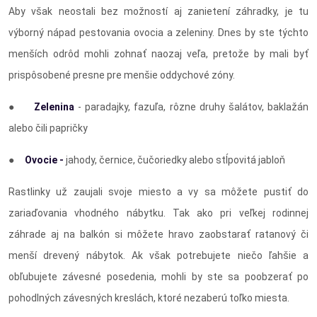
Aby však neostali bez možností aj zanietení záhradky, je tu
výborný nápad pestovania ovocia a zeleniny. Dnes by ste týchto
menších odrôd mohli zohnať naozaj veľa, pretože by mali byť
prispôsobené presne pre menšie oddychové zóny.
●
Zelenina
- paradajky, fazuľa, rôzne druhy šalátov, baklažán
alebo čili papričky
●
Ovocie -
jahody, černice, čučoriedky alebo stĺpovitá jabloň
Rastlinky už zaujali svoje miesto a vy sa môžete pustiť do
zariaďovania vhodného nábytku. Tak ako pri veľkej rodinnej
záhrade aj na balkón si môžete hravo zaobstarať ratanový či
menší drevený nábytok. Ak však potrebujete niečo ľahšie a
obľubujete závesné posedenia, mohli by ste sa poobzerať po
pohodlných závesných kreslách, ktoré nezaberú toľko miesta.