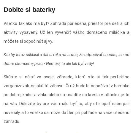
Dobite si baterky
Všetko tak ako má byť? Záhrada poriešená, priestor pre deti a ich
aktivity vybavený. Už len vyvenčiť vášho domáceho miláčika a
môžete si odpočinúť aj vy.
Kto by teraz súhlasil a dal si ruku na srdce, že odpočívať chodíte, len po
dobre ukončenej práci? Nemusí, to ale tak byť vždy!
Skúste si nájsť vo svojej záhrade, ktorú ste si tak perfektne
zorganizovali, nejakú tú zábavu. Či už budete odpočívať v hamake
pri dobrej knihe a vínku alebo sa usadíte do kresla v altánku, je to
na vás. Dôležité by pre vás malo byť to, aby ste opäť načerpali
nové sily, a to všetko sa môže dať len pri pohľade na vaše utešenú
záhradu.