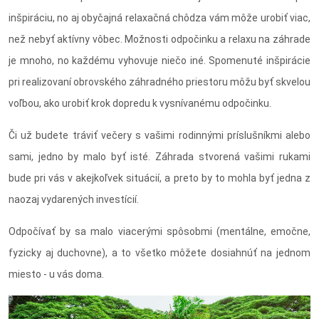
inšpiráciu, no aj obyčajná relaxačná chôdza vám môže urobiť viac,
než nebyť aktívny vôbec. Možnosti odpočinku a relaxu na záhrade
je mnoho, no každému vyhovuje niečo iné. Spomenuté inšpirácie
pri realizovaní obrovského záhradného priestoru môžu byť skvelou
voľbou, ako urobiť krok dopredu k vysnívanému odpočinku.
Či už budete tráviť večery s vašimi rodinnými príslušníkmi alebo
sami, jedno by malo byť isté. Záhrada stvorená vašimi rukami
bude pri vás v akejkoľvek situácií, a preto by to mohla byť jedna z
naozaj vydarených investícií.
Odpočívať by sa malo viacerými spôsobmi (mentálne, emočne,
fyzicky aj duchovne), a to všetko môžete dosiahnúť na jednom
miesto - u vás doma.