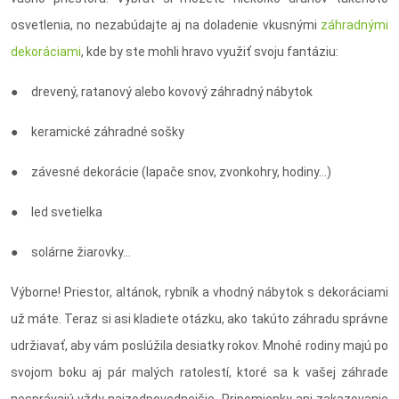
osvetlenia, no nezabúdajte aj na doladenie vkusnými
záhradnými
dekoráciami
, kde by ste mohli hravo využiť svoju fantáziu:
● drevený, ratanový alebo kovový záhradný nábytok
● keramické záhradné sošky
● závesné dekorácie (lapače snov, zvonkohry, hodiny…)
● led svetielka
● solárne žiarovky…
Výborne! Priestor, altánok, rybník a vhodný nábytok s dekoráciami
už máte. Teraz si asi kladiete otázku, ako takúto záhradu správne
udržiavať, aby vám poslúžila desiatky rokov. Mnohé rodiny majú po
svojom boku aj pár malých ratolestí, ktoré sa k vašej záhrade