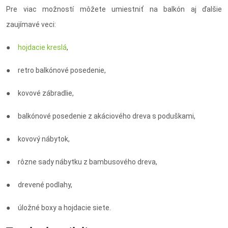
Pre viac možností môžete umiestniť na balkón aj ďalšie
zaujímavé veci:
●
hojdacie kreslá
,
● retro balkónové posedenie,
● kovové zábradlie,
● balkónové posedenie z akáciového dreva s poduškami,
● kovový nábytok,
● rôzne sady nábytku z bambusového dreva,
● drevené podlahy,
● úložné boxy a hojdacie siete.