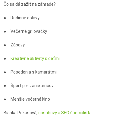
Čo sa dá zažiť na záhrade?
● Rodinné oslavy
● Večerné grilovačky
● Zábavy
●
Kreatívne aktivity s deťmi
● Posedenia s kamarátmi
● Šport pre zanietencov
● Menšie večerné kino
Bianka Pokusová,
obsahový a SEO špecialista