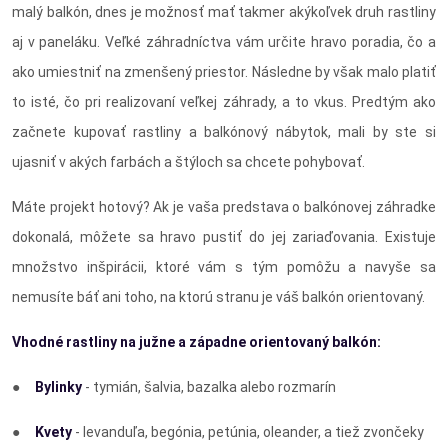
malý balkón, dnes je možnosť mať takmer akýkoľvek druh rastliny
aj v paneláku. Veľké záhradníctva vám určite hravo poradia, čo a
ako umiestniť na zmenšený priestor. Následne by však malo platiť
to isté, čo pri realizovaní veľkej záhrady, a to vkus. Predtým ako
začnete kupovať rastliny a balkónový nábytok, mali by ste si
ujasniť v akých farbách a štýloch sa chcete pohybovať.
Máte projekt hotový? Ak je vaša predstava o balkónovej záhradke
dokonalá, môžete sa hravo pustiť do jej zariaďovania. Existuje
množstvo inšpirácii, ktoré vám s tým pomôžu a navyše sa
nemusíte báť ani toho, na ktorú stranu je váš balkón orientovaný.
Vhodné rastliny na južne a západne orientovaný balkón:
●
Bylinky
- tymián, šalvia, bazalka alebo rozmarín
●
Kvety
- levanduľa, begónia, petúnia, oleander, a tiež zvončeky