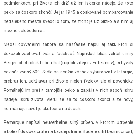
podmienkach, pri živote ich drží už len iskierka nádeje, že toto
peklo sa čoskoro skončí. Je jar 1945 a opakované bombardovanie
neďalekého mesta svedčí o tom, že front je už blízko a s ním aj
možné oslobodenie...
Medzi obyvateľmi tábora sa našťastie nájdu aj takí, ktorí si
dokázali zachovať tvár a ľudskosť. Napríklad lekár, veliteľ cimry
Berger, obchodník Lebenthal (najdôležitejší z veteránov), či bývalý
novinár zvaný 509. Stále sa snažia väzňov vyburcovať z letargie,
prebrať ich, udržiavať pri živote nielen fyzicky, ale aj psychicky.
Pomáhajú im prežiť tamojšie peklo a zapáliť v nich aspoň iskru
nádeje, iskru života. Vieru, že sa to čoskoro skončí a že nový,
normálnejší život je skutočne na dosah.
Remarque napísal neuveriteľne silný príbeh, v ktorom utrpenie
a bolesť doslova cítite na každej strane. Budete cítiť bezmocnosť,