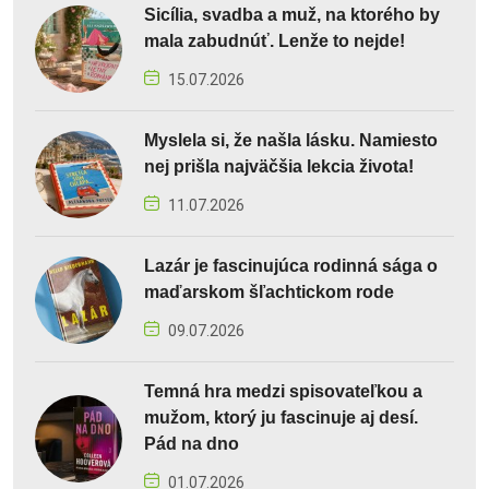
Sicília, svadba a muž, na ktorého by
mala zabudnúť. Lenže to nejde!
15.07.2026
Myslela si, že našla lásku. Namiesto
nej prišla najväčšia lekcia života!
11.07.2026
Lazár je fascinujúca rodinná sága o
maďarskom šľachtickom rode
09.07.2026
Temná hra medzi spisovateľkou a
mužom, ktorý ju fascinuje aj desí.
Pád na dno
01.07.2026