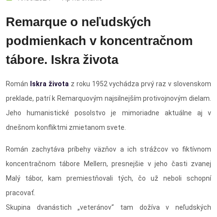
Remarque o neľudských
podmienkach v koncentračnom
tábore. Iskra života
Román
Iskra života
z roku 1952 vychádza prvý raz v slovenskom
preklade, patrí k Remarquovým najsilnejším protivojnovým dielam.
Jeho humanistické posolstvo je mimoriadne aktuálne aj v
dnešnom konfliktmi zmietanom svete.
Román zachytáva príbehy väzňov a ich strážcov vo fiktívnom
koncentračnom tábore Mellern, presnejšie v jeho časti zvanej
Malý tábor, kam premiestňovali tých, čo už neboli schopní
pracovať.
Skupina dvanástich „veteránov“ tam dožíva v neľudských