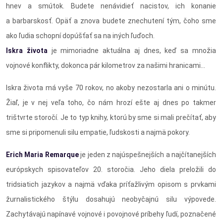
hnev a smútok. Budete nenávidieť nacistov, ich konanie
a barbarskosť. Opäť a znova budete znechutení tým, čoho sme
ako ľudia schopní dopúšťať sa na iných ľuďoch.
Iskra života
je mimoriadne aktuálna aj dnes, keď sa množia
vojnové konflikty, dokonca pár kilometrov za našimi hranicami...
Iskra života má vyše 70 rokov, no akoby nezostarla ani o minútu.
Žiaľ, je v nej veľa toho, čo nám hrozí ešte aj dnes po takmer
trištvrte storočí. Je to typ knihy, ktorú by sme si mali prečítať, aby
sme si pripomenuli silu empatie, ľudskosti a najmä pokory.
Erich Maria Remarque
je jeden z najúspešnejších a najčítanejších
európskych spisovateľov 20. storočia. Jeho diela preložili do
tridsiatich jazykov a najmä vďaka príťažlivým opisom s prvkami
žurnalistického štýlu dosahujú neobyčajnú silu výpovede.
Zachytávajú napínavé vojnové i povojnové príbehy ľudí, poznačené